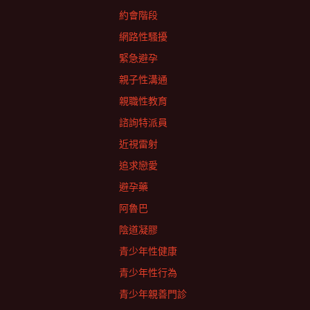
約會階段
網路性騷擾
緊急避孕
親子性溝通
親職性教育
諮詢特派員
近視雷射
追求戀愛
避孕藥
阿魯巴
陰道凝膠
青少年性健康
青少年性行為
青少年親善門診