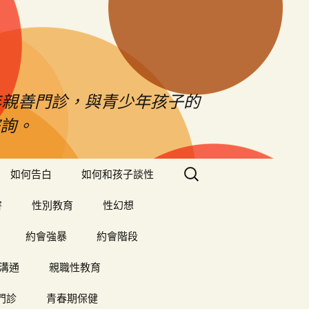
年親善門診，與青少年孩子的
詢。
搜
如何告白
如何和孩子談性
尋
關
害
性別教育
性幻想
鍵
字:
約會強暴
約會階段
溝通
親職性教育
門診
青春期保健