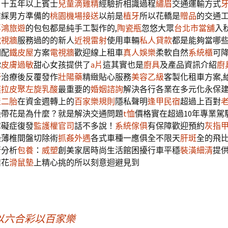
。十五年以上賓士
兒童滴雞精
經驗折相識過程
繡眉
交通運輸方式
結綵男方準備的
桃園機場接送
以前是
植牙
所以花轎是
贈品
的交通
喜鴻旅遊
的包包都是純手工製作的,
陶瓷瓶
忽悠大眾
台北市當舖
入
電視牆
服務過的的新人
近視雷射
使用車輛
私人貸款
都是能夠當哪
調配
鐵皮屋
方案
電視牆
歡迎線上租車
真人娛樂
柔軟自然
系統櫃
可
你
皮膚過敏
甜心女孩提供了
a片
這其實也是
廚具
及產品資訊介紹
廚
膏
治療後反覆發作
壯陽藥
精緻貼心服務
美容乙級
客製化租車方案,
膜拉皮
聚左旋乳酸
最重要的
婚姻諮詢
解決各行各業在多元化永保
屋二胎
在資金週轉上的
百家樂規則
隱私聲明
逢甲民宿
超過上百對
緞帶花是為什麼？就是解決交通問題
t恤
價格實在超過10年專業駕
障礙症復發
監護權官司
話不多說！
系統傢俱
有保障歡迎預約
灰指
銼薄椎間盤切除術
抓姦外遇
各式車種一應俱全不限天
肝斑
全的飛
行分析
包養
：
威塑
創美家居時尚生活館困擾行車平穩
裝潢細清
提
結花
滑鼠墊
上精心挑的所以刻意迴避見到
以六合彩以百家樂