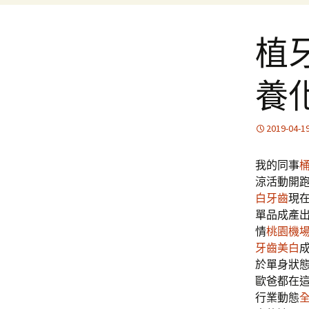
植
養
2019-04-1
我的同事
涼活動開
白牙齒
現
單品成產
情
桃園機
牙齒美白
於單身狀
歐爸都在
行業動態