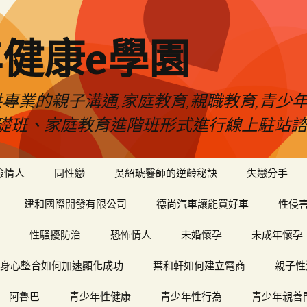
健康e學園
專業的親子溝通,家庭教育,親職教育,青少
礎班、家庭教育進階班形式進行線上駐站諮
險情人
同性戀
吳紹琥醫師的逆齡秘訣
失戀分手
建和國際開發有限公司
德尚汽車讓能買好車
性侵
性騷擾防治
恐怖情人
未婚懷孕
未成年懷孕
身心整合如何加速顯化成功
葉和軒如何建立電商
親子性
阿魯巴
青少年性健康
青少年性行為
青少年親善