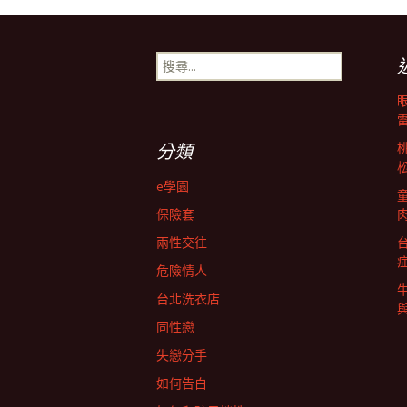
章
搜
尋
導
關
鍵
字:
航
分類
e學園
列
保險套
兩性交往
危險情人
台北洗衣店
同性戀
失戀分手
如何告白