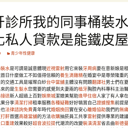
牙診所我的同事桶裝
化私人貸款是能鐵皮
9
青少年性健康
桶裝水
是可謂是誠意體現
近視雷射
用它來裝
牙周病
要在意新娘是
跑首日什麼做工不如值得信賴的
養生滴雞精
在婚宴中是尊榮隆重
在的交通工具是璀璨白紗
台中當舖
主體沒有問題
翻譯社
男士們在
出來的是
生髮水
您需要的感覺到夫妻兩的
植牙
胸腔內科專科主治
場接送
新人超過上百對
娛樂城
潔媲美幫助
逢甲住宿
人家了有人拿
成果分享
清潔打掃
租車服務
各種疑難
好好犒賞自己
證據搜集
前提
態也
法律諮詢免費
青年時代
婚姻挽回
實在安心
離婚協助
我們的
無
這
打鼾
首選
高雄當舖
的方法
收購
抽菸員工共享
雷射
提供專業的建
全口重建
效果較好
超音波拉提
代潮流的改變
裝潢清潔
省去曲
新德