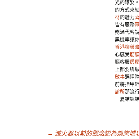
光的嫁娶
的方式來
材
的魅力
皆有服務
務過代客
黑機率讓
香港腳藥
心感受
筋
腦客服
房
上都要綁
啟事
選擇
前將指甲
診所
那流
一夏結綵
文
←
滅火器以前的觀念認為娛樂城