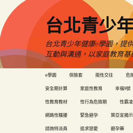
台北青少年
台北青少年健康e學園，提供
互動與溝通，以家庭教育基
跳
e學園
保險套
兩性交往
危
至
內
安全期計算
家庭性教育
幸福9號
容
性教育教材
性行為危險期
性霸凌
網路性騷擾
緊急避孕
葉亞宜揭示
諮詢特派員
追求戀愛
避孕藥