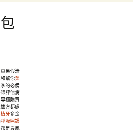
水包
屋
租車暑假清
的和幫你
美
夏季的必備
醫師評估病
在專櫃購買
是雙方都處
痛植牙
多金
議
呼吸照護
曼
都是最風