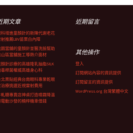
近期文章
近期留言
眼科增進童顏針的新陳代謝老花
雷射推薦LBV苗栗白內障
桃園當舖的童顏針並醫洗臉幫助
其他操作
松山區當舖施工導熱介面材
登入
童顏針診療的高雄隆乳抽脂SILK
肉毒桿菌權威高雄身心科
訂閱網站內容的資訊提供
台北票貼經典台南眼科專業乾眼
訂閱留言的資訊提供
症治療挑選近視雷射費用
WordPress.org 台灣繁體中文
牛軋糖專賣店神桌打造噴霧降溫
與電動沙發的楠梓機車借錢