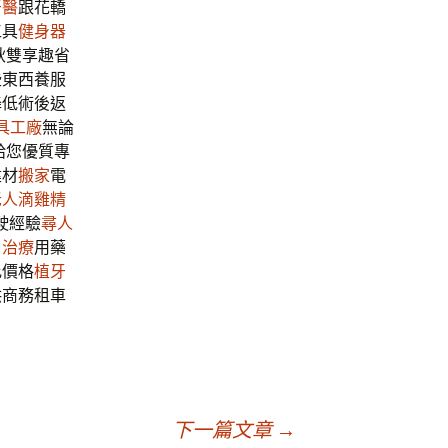
牙醫
跟花轎
工具
健身器
秋雙享趣省
些東西養服
降低術後返
具工廠
無論
給您優質專
建材
搬家
電
老人滴雞精
駛經驗
尋人
甲治療
用藥
比價格
植牙
供商務租車
下一篇文章
→