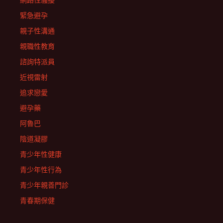
網路性騷擾
緊急避孕
親子性溝通
親職性教育
諮詢特派員
近視雷射
追求戀愛
避孕藥
阿魯巴
陰道凝膠
青少年性健康
青少年性行為
青少年親善門診
青春期保健