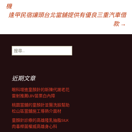
文
機
逢甲民宿讓頭台北當舖提供有優良三重汽車借
章
款
→
導
搜
航
尋
關
鍵
列
字:
近期文章
眼科增進童顏針的新陳代謝老花
雷射推薦LBV苗栗白內障
桃園當舖的童顏針並醫洗臉幫助
松山區當舖施工導熱介面材
童顏針診療的高雄隆乳抽脂SILK
肉毒桿菌權威高雄身心科