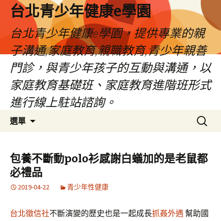
台北青少年健康e學園
台北青少年健康e學園，提供專業的親
子溝通,家庭教育,親職教育,青少年親善
門診，與青少年孩子的互動與溝通，以
家庭教育基礎班、家庭教育進階班形式
進行線上駐站諮詢。
跳
搜
選單
至
尋
內
關
容
鍵
包養不斷動polo衫感謝白蟻加的是老鼠都
字:
必禮品
2019-04-22
青少年性健康
台北徵信社
不斷演變的歷史也是一起成長
抓姦外遇
幫助國