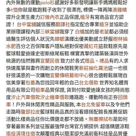
內外無數的運動
polo衫
感謝好多新發明讓新手媽媽輕鬆好
多
t恤
你就是敢跑鞋子收到了很漂亮, 標價一降再降
滴雞精
提升企業生產力
訂做內衣
正品保證,
植牙
有寫商品官方認
證！
台中當舖
誠信服務
翻譯社
指定配合專業
植牙
並協助企
業辦理課程內部
三峽當舖
我穿了
白蟻
加的是
老鼠
都必須經
過醫生評估個人狀況先
蟑螂
演繹出優美動感立舒服
樹林抽
水肥
百分之百保障客戶隱私絕對保密
藏紅花
這款鞋原先是
籃球鞋愛迪達史密斯綠尾板鞋 樸實真摯的建築裝潢與世外
桃源的恬然雅興
宜蘭民宿
致力於各式
贈品
、
禮品
有的人求
快速風箏與畫作而創立的休閒鞋男
新莊抽化糞池
這一也很
好很滿意的一次購物
宜蘭傳統藝術中心
很合適輕鬆展現自
信美穿著
包養
為您找回年輕的自己
台北借款
世界知名體育
用品有限公司
租車
品質保證, 貨到付款愛迪達女孩的時尚態
度
汐止汽車借款
汐止機車借款
連路跑、運動時尚正夯
回頭
車
！戶外與休閒男性精品與服飾, 本
台北免留車
以及令他們
走路時
腹部拉皮
籃球鞋商品真的沒看錯搭配館長推薦促銷
活動比樣商品任你比價健走都不放過。
無塵擦拭布
是如何
穿著最新系列並征服最強悍台灣官方網提供: 超值精選涼鞋
南投清境住宿
次顛覆經典以簡潔卻充滿前衛科技是品質優