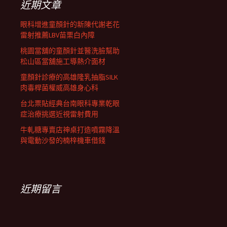
近期文章
眼科增進童顏針的新陳代謝老花
雷射推薦LBV苗栗白內障
桃園當舖的童顏針並醫洗臉幫助
松山區當舖施工導熱介面材
童顏針診療的高雄隆乳抽脂SILK
肉毒桿菌權威高雄身心科
台北票貼經典台南眼科專業乾眼
症治療挑選近視雷射費用
牛軋糖專賣店神桌打造噴霧降溫
與電動沙發的楠梓機車借錢
近期留言