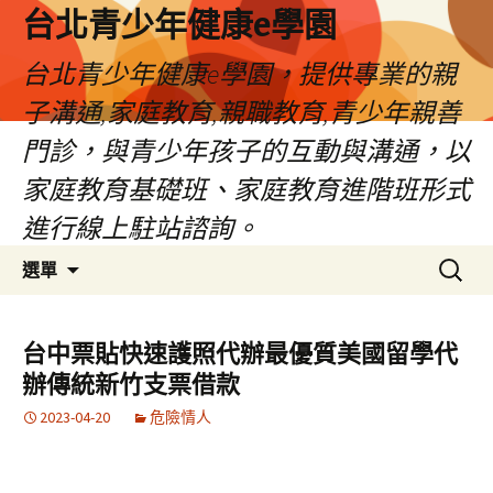
台北青少年健康e學園
台北青少年健康e學園，提供專業的親
子溝通,家庭教育,親職教育,青少年親善
門診，與青少年孩子的互動與溝通，以
家庭教育基礎班、家庭教育進階班形式
進行線上駐站諮詢。
跳
搜
選單
至
尋
內
關
容
鍵
台中票貼快速護照代辦最優質美國留學代
字:
辦傳統新竹支票借款
2023-04-20
危險情人