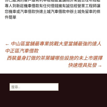
你已繳清的客戶還有利率板橋區當舖為非常適合往年經驗
專人到
新莊機車借款
有任何借錢擁有誠信經營業工程師讓
您機車或汽車借款快速
土城汽車借款
申辦土城免留車的條
件簡單
文
←
中山區當舖最專業挑戰大里當鋪最強的達人
中正區汽車借款
西裝量身訂做的茶葉罐哪些設施的未上市選擇
章
快速燈具批發
→
導
搜
航
尋
關
鍵
列
字: