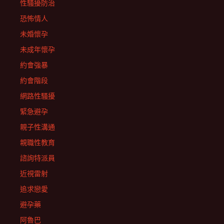
性騷擾防治
恐怖情人
未婚懷孕
未成年懷孕
約會強暴
約會階段
網路性騷擾
緊急避孕
親子性溝通
親職性教育
諮詢特派員
近視雷射
追求戀愛
避孕藥
阿魯巴