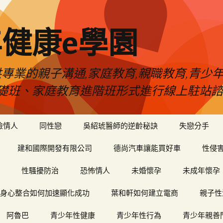
健康e學園
專業的親子溝通,家庭教育,親職教育,青少
礎班、家庭教育進階班形式進行線上駐站諮
險情人
同性戀
吳紹琥醫師的逆齡秘訣
失戀分手
建和國際開發有限公司
德尚汽車讓能買好車
性侵
性騷擾防治
恐怖情人
未婚懷孕
未成年懷孕
身心整合如何加速顯化成功
葉和軒如何建立電商
親子性
阿魯巴
青少年性健康
青少年性行為
青少年親善