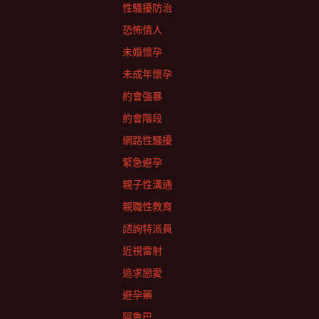
性騷擾防治
恐怖情人
未婚懷孕
未成年懷孕
約會強暴
約會階段
網路性騷擾
緊急避孕
親子性溝通
親職性教育
諮詢特派員
近視雷射
追求戀愛
避孕藥
阿魯巴