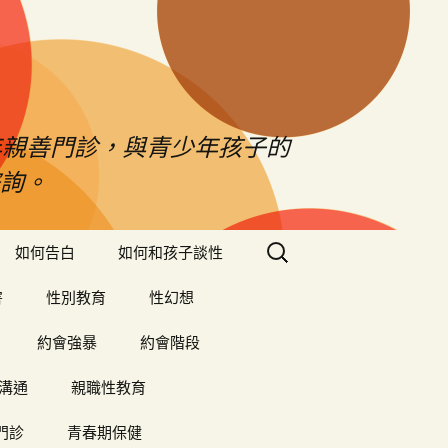
年親善門診，與青少年孩子的
詢。
搜
如何告白
如何和孩子談性
尋
關
害
性別教育
性幻想
鍵
字:
約會強暴
約會階段
溝通
親職性教育
門診
青春期保健