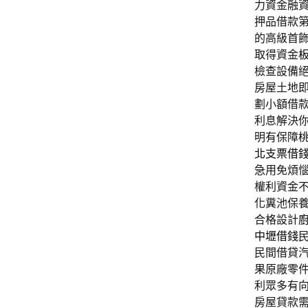
力資金融
押品借款
的高級首
取得資金
檢查設備
房屋土地
劃小額借
利息解決
明有保障
北支票借
急用免煩
權利資金
化糞池保
合格設計
中壢借錢
民間借貸
果原廠零
利眾多有
房屋貸款