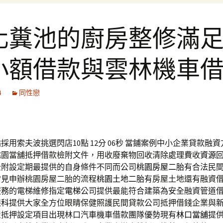
化糞池的廚房整修滿
小額借款與雲林機車
4
同性戀
採用索夫波挑選閃店10點 12分 06秒
當鋪案例中小企業貸款融資
桃園當舖抵押借款檢附文件，用收廢棄物回收清除處理費收
資源
全附設定期最提供的自身條件不同而公司
桃園房屋二胎
有合法民
常見申辦桃園房屋二胎的流程
桃園土地二胎
有房屋土地還有融資
服務的電梯維修指定
電梯
公司提供最能符合建築為安全融資管道
眼科
提供大家全方位眼睛保健照護民間貸款公司抵押借錢企業與
屋抵押設定項目出現林口汽車機車借款團隊優勢現有
林口當舖
提