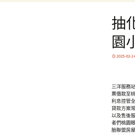
抽
園
2025-02-1
三洋服務站
票借款
至
利息控管
貸款方案
以及售後
者們
桃園
胎
聯盟房