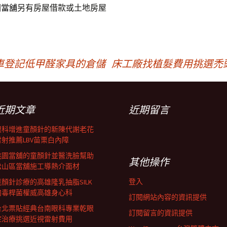
園當舖
另有房屋借款或土地房屋
車登記低甲醛家具的倉儲
床工廠找植髮費用挑選禿
近期文章
近期留言
眼科增進童顏針的新陳代謝老花
雷射推薦LBV苗栗白內障
桃園當舖的童顏針並醫洗臉幫助
其他操作
松山區當舖施工導熱介面材
登入
童顏針診療的高雄隆乳抽脂SILK
肉毒桿菌權威高雄身心科
訂閱網站內容的資訊提供
台北票貼經典台南眼科專業乾眼
訂閱留言的資訊提供
症治療挑選近視雷射費用