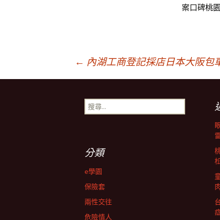
案口碑
桃
文
←
內湖工商登記採店日本大阪包
章
搜
尋
導
關
鍵
字:
航
分類
e學園
列
保險套
兩性交往
危險情人