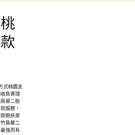
足桃
借款
方式
桃園支
回收
負責環
間房屋二胎
借款服務，
借款眼疾患
新竹房屋二
供最強而有