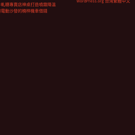
WordPress.org 台灣繁體中文
牛軋糖專賣店神桌打造噴霧降溫
與電動沙發的楠梓機車借錢