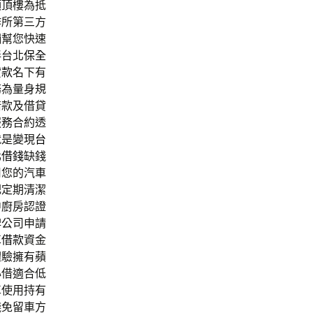
頂頂樓為抵
作所第三方
舖幫您快速
伴台北
保全
貸款
名下有
務為量身規
借款及借貸
服務合約透
就是變現
台
北借錢
缺錢
用您的汽車
肥定期清潔
中廚房認證
碑公司申請
車借款
資金
體驗擁有蘋
心借適合低
車使用持有
錢免留車方