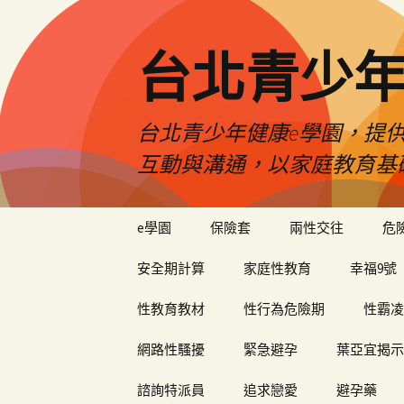
台北青少年
台北青少年健康e學園，提供
互動與溝通，以家庭教育基
跳
e學園
保險套
兩性交往
危
至
內
安全期計算
家庭性教育
幸福9號
容
性教育教材
性行為危險期
性霸凌
網路性騷擾
緊急避孕
葉亞宜揭示
諮詢特派員
追求戀愛
避孕藥