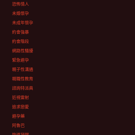
恐怖情人
未婚懷孕
未成年懷孕
約會強暴
約會階段
網路性騷擾
緊急避孕
親子性溝通
親職性教育
諮詢特派員
近視雷射
追求戀愛
避孕藥
阿魯巴
陰道凝膠