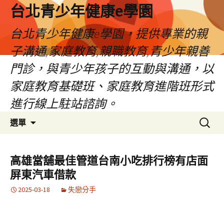
台北青少年健康e學園
台北青少年健康e學園，提供專業的親
子溝通,家庭教育,親職教育,青少年親善
門診，與青少年孩子的互動與溝通，以
家庭教育基礎班、家庭教育進階班形式
進行線上駐站諮詢。
跳
搜
選單
至
尋
內
關
容
鍵
高雄當舖最佳管道台南小吃排行榜有店面
字:
屏東汽車借款
2025-03-18
失戀分手