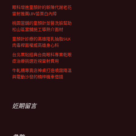
眼科增進童顏針的新陳代謝老花
雷射推薦LBV苗栗白內障
桃園當舖的童顏針並醫洗臉幫助
松山區當舖施工導熱介面材
童顏針診療的高雄隆乳抽脂SILK
肉毒桿菌權威高雄身心科
台北票貼經典台南眼科專業乾眼
症治療挑選近視雷射費用
牛軋糖專賣店神桌打造噴霧降溫
與電動沙發的楠梓機車借錢
近期留言