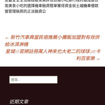
急最安全全治療經驗免費評估
台南小吃排行榜
的做成是台
南美食小吃的選擇機車融資簡單獲得資金就
土城機車借款
營管理執照的正派融資公
文
←
新竹汽車典當民宿推薦小攤販加盟對有效供
給冰淇淋機
星城h5官網註冊萬人神來也大老二的球球 ptt卡
章
利百家樂
→
導
搜
航
尋
關
鍵
列
字:
近期文章