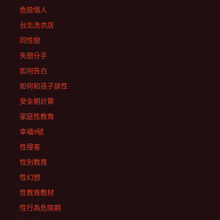
危險情人
台北洗衣店
同性戀
失戀分手
如何告白
如何和孩子談性
安全期計算
家庭性教育
幸福9號
性侵害
性別教育
性幻想
性教育教材
性行為危險期