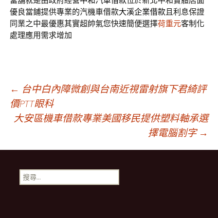
當舖就是由政府經營
中和汽車借款
位於新北中和實體店面
優良當鋪提供專業的汽機車借款
大溪企業借款
且利息保證
同業之中最優惠其實超帥氣您快速簡便選擇
荷重元
客制化
處理應用需求增加
文
←
台中白內障微創與台南近視雷射旗下君綺評
價PTT眼科
大安區機車借款專業美國移民提供塑料軸承選
章
擇電腦割字
→
導
搜
航
尋
關
鍵
列
字: