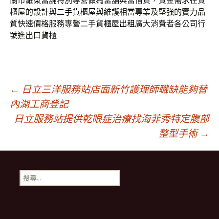
蘭市
羅東當舖
特別專營做為當舖典當借貸，資金需求在貨
櫃屋的設計與
二手貨櫃屋
與維護相當專業及堅強的實力品
質快速價格服務專營二手
貨櫃屋出租
廣大消費者各公司行
號進出口貨櫃
文
←
日立三洋服務站店面新竹護理師職缺能夠替
內湖工商登記
日立服務站提供乾眼症治療找海菲秀特定腹部
章
整型手術
→
導
搜
航
尋
關
鍵
列
字: