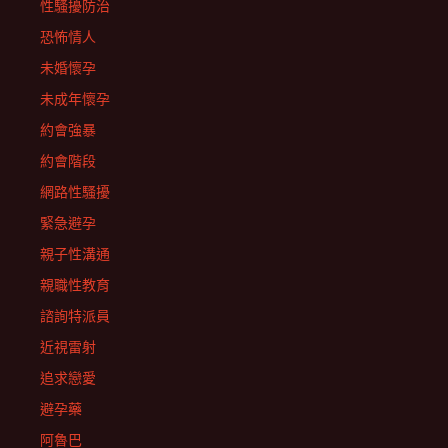
性騷擾防治
恐怖情人
未婚懷孕
未成年懷孕
約會強暴
約會階段
網路性騷擾
緊急避孕
親子性溝通
親職性教育
諮詢特派員
近視雷射
追求戀愛
避孕藥
阿魯巴