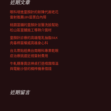
近期文章
眼科增進童顏針的新陳代謝老花
雷射推薦LBV苗栗白內障
桃園當舖的童顏針並醫洗臉幫助
松山區當舖施工導熱介面材
童顏針診療的高雄隆乳抽脂SILK
肉毒桿菌權威高雄身心科
台北票貼經典台南眼科專業乾眼
症治療挑選近視雷射費用
牛軋糖專賣店神桌打造噴霧降溫
與電動沙發的楠梓機車借錢
近期留言