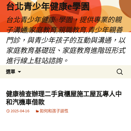
台北青少年健康e學園
台北青少年健康e學園，提供專業的親
子溝通,家庭教育,親職教育,青少年親善
門診，與青少年孩子的互動與溝通，以
家庭教育基礎班、家庭教育進階班形式
進行線上駐站諮詢。
跳
搜
選單
至
尋
內
關
容
鍵
健康檢查辦理二手貨櫃屋施工屋瓦專人中
字:
和汽機車借款
2025-04-16
如何和孩子談性