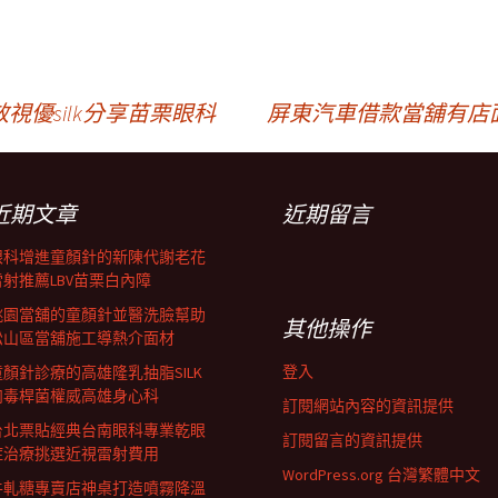
優silk分享苗栗眼科
屏東汽車借款當舖有店
近期文章
近期留言
眼科增進童顏針的新陳代謝老花
雷射推薦LBV苗栗白內障
桃園當舖的童顏針並醫洗臉幫助
其他操作
松山區當舖施工導熱介面材
登入
童顏針診療的高雄隆乳抽脂SILK
肉毒桿菌權威高雄身心科
訂閱網站內容的資訊提供
台北票貼經典台南眼科專業乾眼
訂閱留言的資訊提供
症治療挑選近視雷射費用
WordPress.org 台灣繁體中文
牛軋糖專賣店神桌打造噴霧降溫