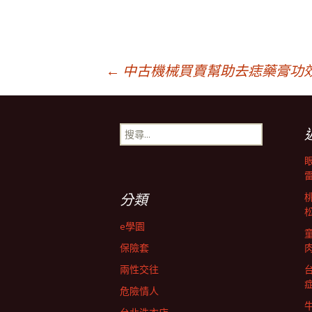
文
←
中古機械買賣幫助去痣藥膏功效視
章
搜
尋
導
關
鍵
字:
航
分類
e學園
列
保險套
兩性交往
危險情人