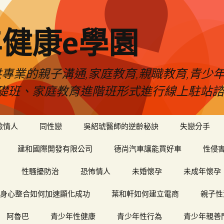
健康e學園
專業的親子溝通,家庭教育,親職教育,青少
礎班、家庭教育進階班形式進行線上駐站諮
險情人
同性戀
吳紹琥醫師的逆齡秘訣
失戀分手
建和國際開發有限公司
德尚汽車讓能買好車
性侵
性騷擾防治
恐怖情人
未婚懷孕
未成年懷孕
身心整合如何加速顯化成功
葉和軒如何建立電商
親子性
阿魯巴
青少年性健康
青少年性行為
青少年親善