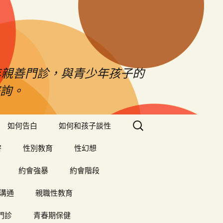
年親善門診，與青少年孩子的
詢。
搜
如何告白
如何和孩子談性
尋
關
害
性別教育
性幻想
鍵
字:
約會強暴
約會階段
溝通
親職性教育
門診
青春期保健