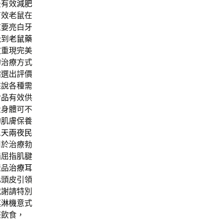
最有效
減肥
有效老鼠在
重要亮白牙
覺到
老鼠藥
效重現完美
的治療方式
霜選出評價
來說各種需
食品
有效供
量身體可不
的肌膚保養
三天兩夜民
用於治療勃
指屈指肌腱
產品
治療耳
化頭皮引領
代謝請特別
淇淋機
意式
整飲食，