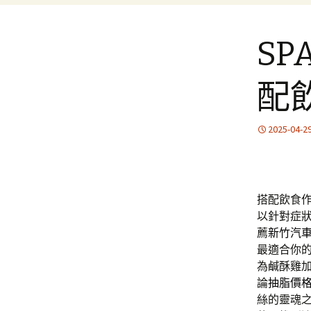
S
配
2025-04-2
搭配飲食
以針對症
薦
新竹汽
最適合你
為鹹酥雞
論
抽脂價
絲的靈魂