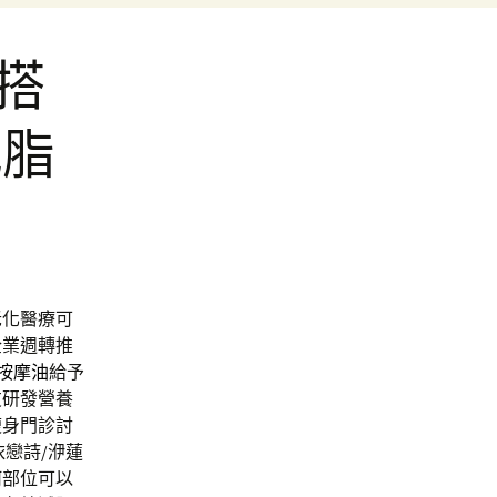
搭
減脂
老化醫療可
企業週轉推
A按摩油
給予
友研發營養
瘦身門診討
依戀詩/洢蓮
何部位可以