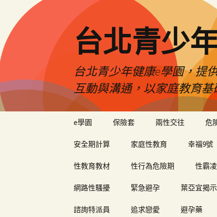
台北青少年
台北青少年健康e學園，提供
互動與溝通，以家庭教育基
跳
e學園
保險套
兩性交往
危
至
內
安全期計算
家庭性教育
幸福9號
容
性教育教材
性行為危險期
性霸凌
網路性騷擾
緊急避孕
葉亞宜揭示
諮詢特派員
追求戀愛
避孕藥