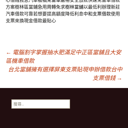
心借錢救急汽車
板橋免留車
嚴格安全放款快速免留車借款
方案樹林區當鋪急用周轉免求
樹林當舖
以最低利辦理新莊
汽車借款可靠若想要提高額度降低利息
中和支票借款
使用
支票來換現金借款最貼心
文
←
電腦割字掌握抽水肥滿足中正區當舖且大安
區機車借款
台北當舖擁有選擇屏東支票貼現申辦借款台中
章
支票借錢
→
導
搜
航
尋
關
鍵
列
字: