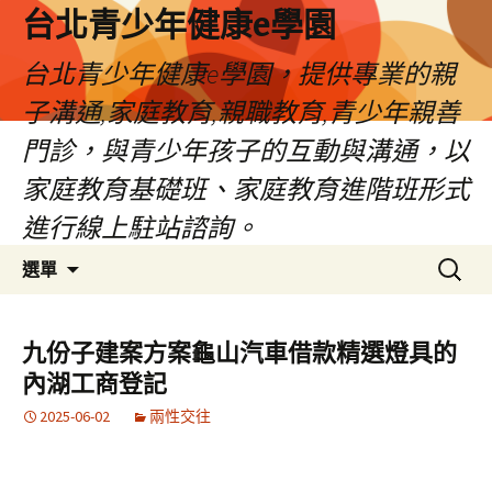
台北青少年健康e學園
台北青少年健康e學園，提供專業的親
子溝通,家庭教育,親職教育,青少年親善
門診，與青少年孩子的互動與溝通，以
家庭教育基礎班、家庭教育進階班形式
進行線上駐站諮詢。
跳
搜
選單
至
尋
內
關
容
鍵
九份子建案方案龜山汽車借款精選燈具的
字:
內湖工商登記
2025-06-02
兩性交往