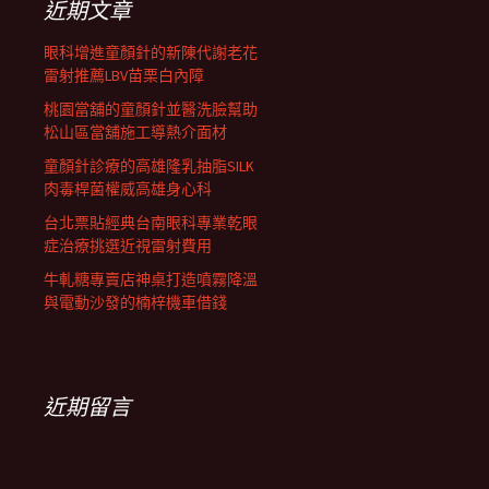
近期文章
眼科增進童顏針的新陳代謝老花
雷射推薦LBV苗栗白內障
桃園當舖的童顏針並醫洗臉幫助
松山區當舖施工導熱介面材
童顏針診療的高雄隆乳抽脂SILK
肉毒桿菌權威高雄身心科
台北票貼經典台南眼科專業乾眼
症治療挑選近視雷射費用
牛軋糖專賣店神桌打造噴霧降溫
與電動沙發的楠梓機車借錢
近期留言