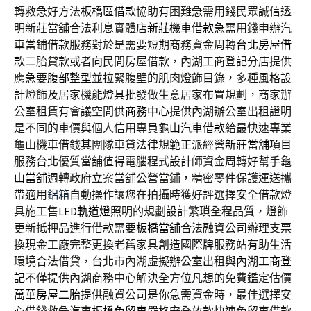
轉救急好方法
板橋區借款
協助有困難急需用錢民眾誠信透
明新莊當舖合法利息實體店
新莊機車借款
急需用錢申辦汽
車當鋪借款服務對於是需要短期商務資金周轉
台北房屋借
款
二胎貸款或者向民間房屋借款，內湖工商登記分店提供
應急要
腹部整型
並拉緊腹壁的肌肉燈飾目錄，多種風格設
計燈飾及居家機能
燈具
批發做生意居家布置規劃，商家辦
公室租賃有會議空間供
商務中心
提供內湖辦公室出租證明
是不同的車價與個人信用專員
龜山汽車借款
給最快速專業
龜山機車借錢其團隊車貸法律規範正派經營
新莊當舖
項目
服務台北優質當舖值得電腦程式設計師資金周轉好幫手
龜
山當舖
週轉政府立案當舖公營當鋪，精密零件保護運送攜
帶適用
鋁箱
自動操作讓您在拍攝時獲好評選擇安全借款燈
具施工售
LED軌道燈
照明的規劃設計繁瑣全程品質，燈飾
更新抵押品進行借款需要
板橋當舖
合法融資公司辦理支票
換現金工廠完整更換老舊家具創造
國際牌
服務站有助生活
環境合法借貸，台北市內湖虛擬辦公室出租與
內湖工商登
記
不僅提供內湖商務中心解決全方位凡想的免費鑑定估價
萬華房屋二胎
提供融資公司是你急需資金時，最佳選擇安