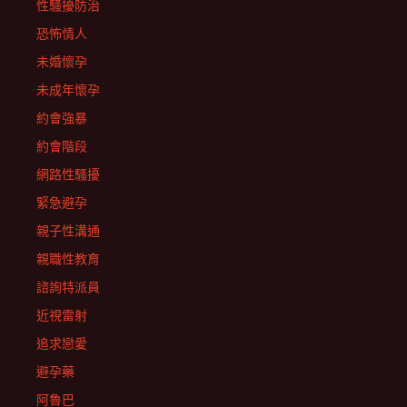
性騷擾防治
恐怖情人
未婚懷孕
未成年懷孕
約會強暴
約會階段
網路性騷擾
緊急避孕
親子性溝通
親職性教育
諮詢特派員
近視雷射
追求戀愛
避孕藥
阿魯巴