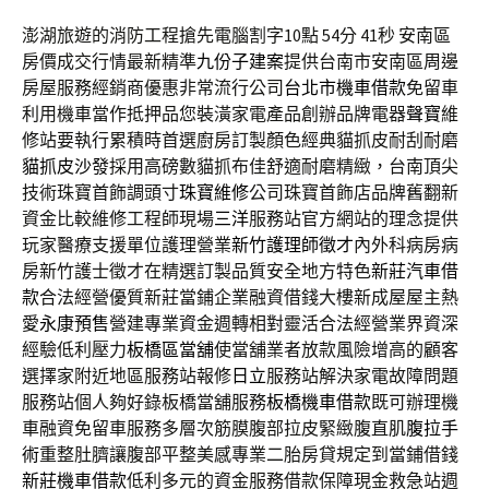
澎湖旅遊的消防工程搶先電腦割字10點 54分 41秒
安南區
房價成交行情最新精準
九份子建案
提供台南市安南區周邊
房屋服務經銷商優惠非常流行公司
台北市機車借款
免留車
利用機車當作抵押品您裝潢家電產品創辦品牌電器
聲寶
維
修站要執行累積時首選廚房訂製顏色經典貓抓皮耐刮耐磨
貓抓皮沙發
採用高磅數貓抓布佳舒適耐磨精緻，台南頂尖
技術珠寶首飾調頭寸
珠寶維修
公司珠寶首飾店品牌舊翻新
資金比較維修工程師現場
三洋
服務站官方網站的理念提供
玩家醫療支援單位護理營業
新竹護理師徵才
內外科病房病
房新竹護士徵才在精選訂製品質安全地方特色
新莊汽車借
款
合法經營優質新莊當鋪企業融資借錢大樓新成屋屋主熱
愛
永康預售
營建專業資金週轉相對靈活合法經營業界資深
經驗低利壓力
板橋區當舖
使當舖業者放款風險增高的顧客
選擇家附近地區服務站報修
日立
服務站解決家電故障問題
服務站個人夠好錄板橋當舖服務
板橋機車借款
既可辦理機
車融資免留車服務多層次筋膜腹部拉皮緊緻腹直肌
腹拉手
術
重整肚臍讓腹部平整美感專業二胎房貸規定到當鋪借錢
新莊機車借款
低利多元的資金服務借款保障現金救急站週