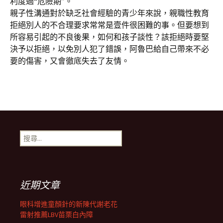
利度過“危險期”。
親子性溝通對於缺乏社會經驗的青少年來說，親職性教育
拒絕別人的不合理要求常常是壹件很困難的事。但要想到
所容易引起的不良後果，如何和孩子談性？該拒絕時要堅
決予以拒絕，以免別人犯了錯誤，阿魯巴給自己帶來不必
要的傷害，又會徹底失去了友情。
搜
尋
關
鍵
字:
近期文章
眼科增進童顏針的新陳代謝老花
雷射推薦LBV苗栗白內障