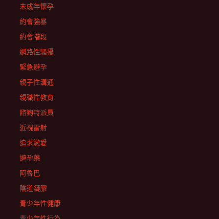
未成年懷孕
約會強暴
約會階段
網路性騷擾
緊急避孕
親子性溝通
親職性教育
諮詢特派員
近視雷射
追求戀愛
避孕藥
阿魯巴
陰道凝膠
青少年性健康
青少年性行為