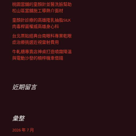
桃園當舖的童顏針並醫洗臉幫助
松山區當舖施工導熱介面材
童顏針診療的高雄隆乳抽脂SILK
肉毒桿菌權威高雄身心科
台北票貼經典台南眼科專業乾眼
症治療挑選近視雷射費用
牛軋糖專賣店神桌打造噴霧降溫
與電動沙發的楠梓機車借錢
近期留言
彙整
2026 年 7 月