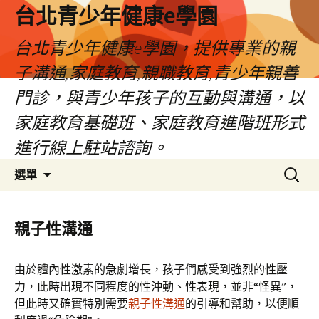
台北青少年健康e學園
台北青少年健康e學園，提供專業的親
子溝通,家庭教育,親職教育,青少年親善
門診，與青少年孩子的互動與溝通，以
家庭教育基礎班、家庭教育進階班形式
進行線上駐站諮詢。
跳
搜
選單
至
尋
內
關
容
鍵
親子性溝通
字:
由於體內性激素的急劇增長，孩子們感受到強烈的性壓
力，此時出現不同程度的性沖動、性表現，並非“怪異”，
但此時又確實特別需要
親子性溝通
的引導和幫助，以便順