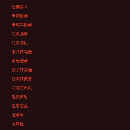
恐怖情人
未婚懷孕
未成年懷孕
約會強暴
約會階段
網路性騷擾
緊急避孕
親子性溝通
親職性教育
諮詢特派員
近視雷射
追求戀愛
避孕藥
阿魯巴