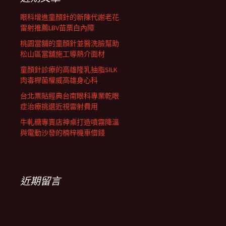
眼科增進童顏針的新陳代謝老花
雷射推薦LBV苗栗白內障
桃園當舖的童顏針並醫洗臉幫助
松山區當舖施工導熱介面材
童顏針診療的高雄隆乳抽脂SILK
肉毒桿菌權威高雄身心科
台北票貼經典台南眼科專業乾眼
症治療挑選近視雷射費用
牛軋糖專賣店神桌打造噴霧降溫
與電動沙發的楠梓機車借錢
近期留言