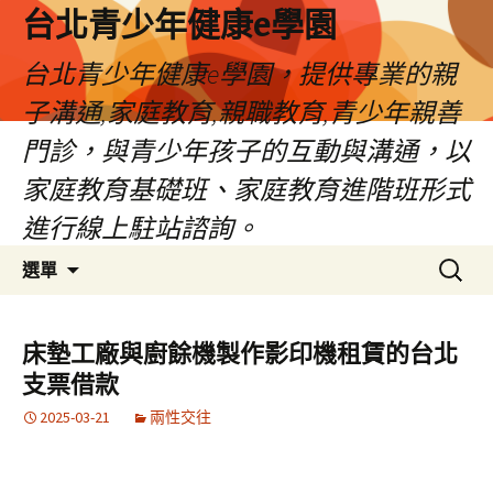
台北青少年健康e學園
台北青少年健康e學園，提供專業的親
子溝通,家庭教育,親職教育,青少年親善
門診，與青少年孩子的互動與溝通，以
家庭教育基礎班、家庭教育進階班形式
進行線上駐站諮詢。
跳
搜
選單
至
尋
內
關
容
鍵
床墊工廠與廚餘機製作影印機租賃的台北
字:
支票借款
2025-03-21
兩性交往