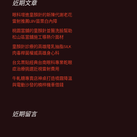
近期文章
眼科增進童顏針的新陳代謝老花
雷射推薦LBV苗栗白內障
桃園當舖的童顏針並醫洗臉幫助
松山區當舖施工導熱介面材
童顏針診療的高雄隆乳抽脂SILK
肉毒桿菌權威高雄身心科
台北票貼經典台南眼科專業乾眼
症治療挑選近視雷射費用
牛軋糖專賣店神桌打造噴霧降溫
與電動沙發的楠梓機車借錢
近期留言