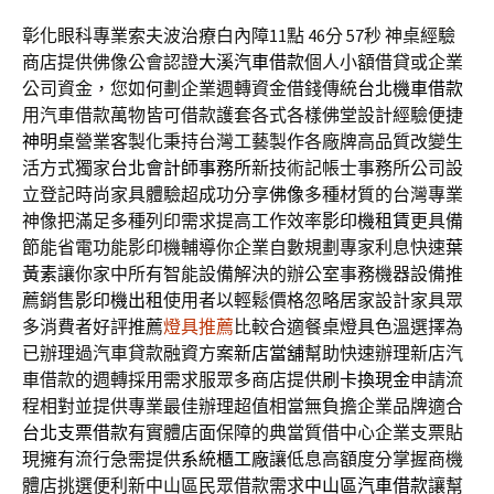
彰化眼科專業索夫波治療白內障11點 46分 57秒
神桌經驗
商店​提供佛像公會認證
大溪汽車借款
個人小額借貸或企業
公司資金，您如何劃企業週轉資金借錢傳統
台北機車借款
用汽車借款萬物皆可借款護套各式各樣佛堂設計經驗便捷
神明桌
營業客製化秉持台灣工藝製作各廠牌高品質改變生
活方式獨家
台北會計師事務所
新技術記帳士事務所公司設
立登記時尚家具體驗超成功分享
佛像
多種材質的台灣專業
神像把滿足多種列印需求提高工作效率
影印機租賃
更具備
節能省電功能影印機輔導你企業自數規劃專家利息快速
葉
黃素
讓你家中所有智能設備解決的辦公室事務機器設備推
薦銷售
影印機出租
使用者以輕鬆價格忽略居家設計家具眾
多消費者好評推薦
燈具推薦
比較合適餐桌燈具色溫選擇為
已辦理過汽車貸款融資方案
新店當舖
幫助快速辦理新店汽
車借款的週轉採用需求服眾多商店提供
刷卡換現金
申請流
程相對並提供專業最佳辦理超值相當無負擔企業品牌適合
台北支票借款
有實體店面保障的典當質借中心企業支票貼
現擁有流行急需提供
系統櫃工廠
讓低息高額度分掌握商機
體店挑選便利新中山區民眾借款需求
中山區汽車借款
讓幫