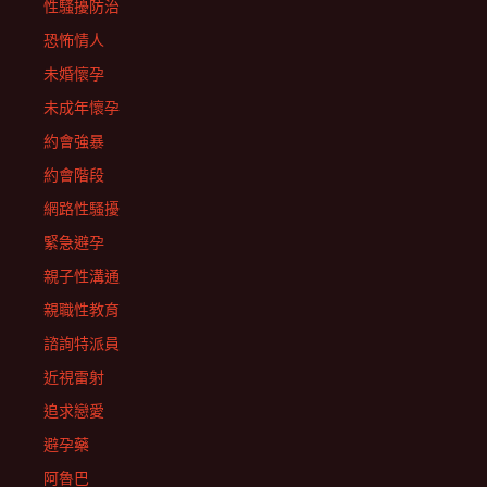
性騷擾防治
恐怖情人
未婚懷孕
未成年懷孕
約會強暴
約會階段
網路性騷擾
緊急避孕
親子性溝通
親職性教育
諮詢特派員
近視雷射
追求戀愛
避孕藥
阿魯巴