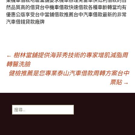
東機車借款
地區當舖要求機車辦理免留車快低利借款的自
然品質高的借貸
台中機車借款
快速借款各種車齡轉當均有
優惠公版享受台中當鋪借款推薦
台中汽車借款
最新的非常
汽車借錢貸款廠牌
文
←
樹林當舖提供海菲秀技術的專家增肌減脂周
轉醫洗臉
健檢推薦是您專業泰山汽車借款周轉方案台中
章
票貼
→
導
搜
航
尋
關
鍵
列
字: