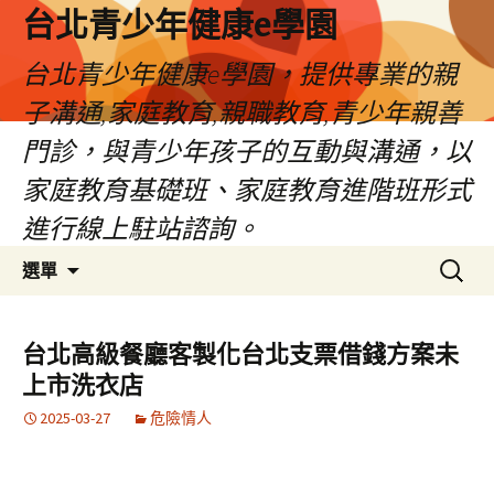
台北青少年健康e學園
台北青少年健康e學園，提供專業的親
子溝通,家庭教育,親職教育,青少年親善
門診，與青少年孩子的互動與溝通，以
家庭教育基礎班、家庭教育進階班形式
進行線上駐站諮詢。
跳
搜
選單
至
尋
內
關
容
鍵
台北高級餐廳客製化台北支票借錢方案未
字:
上市洗衣店
2025-03-27
危險情人