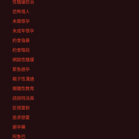
性騷擾防治
恐怖情人
未婚懷孕
未成年懷孕
約會強暴
約會階段
網路性騷擾
緊急避孕
親子性溝通
親職性教育
諮詢特派員
近視雷射
追求戀愛
避孕藥
阿魯巴