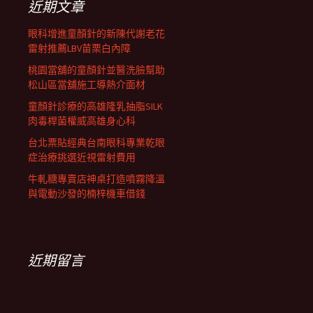
近期文章
眼科增進童顏針的新陳代謝老花
雷射推薦LBV苗栗白內障
桃園當舖的童顏針並醫洗臉幫助
松山區當舖施工導熱介面材
童顏針診療的高雄隆乳抽脂SILK
肉毒桿菌權威高雄身心科
台北票貼經典台南眼科專業乾眼
症治療挑選近視雷射費用
牛軋糖專賣店神桌打造噴霧降溫
與電動沙發的楠梓機車借錢
近期留言