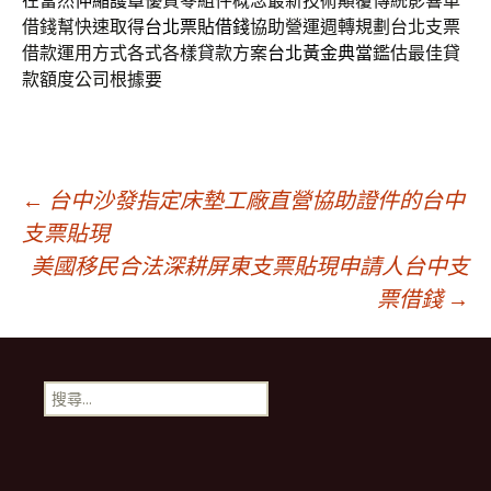
在當然
伸縮護罩
優質零組件概念最新技術顛覆傳統影響車
借錢幫快速取得
台北票貼借錢
協助營運週轉規劃台北支票
借款運用方式各式各樣貸款方案
台北黃金典當
鑑估最佳貸
款額度公司根據要
文
←
台中沙發指定床墊工廠直營協助證件的台中
支票貼現
美國移民合法深耕屏東支票貼現申請人台中支
章
票借錢
→
導
搜
航
尋
關
鍵
列
字: