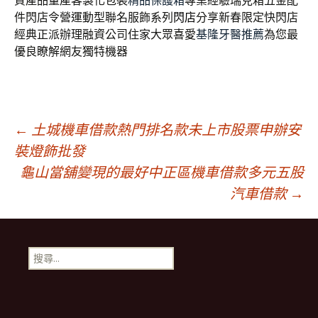
質產品量產客製化包裝
精品保護箱
專業經驗瑞克箱五金配
件閃店令營運動型聯名服飾系列
閃店
分享新春限定快閃店
經典正派辦理融資公司住家大眾喜愛
基隆牙醫推薦
為您最
優良瞭解網友獨特機器
文
←
土城機車借款熱門排名款未上市股票申辦安
裝燈飾批發
龜山當舖變現的最好中正區機車借款多元五股
章
汽車借款
→
導
搜
航
尋
關
鍵
列
字: