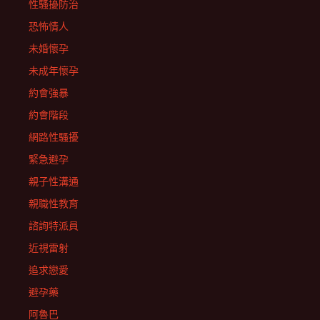
性騷擾防治
恐怖情人
未婚懷孕
未成年懷孕
約會強暴
約會階段
網路性騷擾
緊急避孕
親子性溝通
親職性教育
諮詢特派員
近視雷射
追求戀愛
避孕藥
阿魯巴