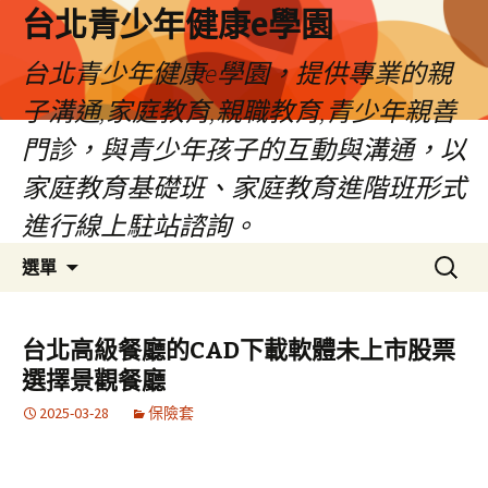
台北青少年健康e學園
台北青少年健康e學園，提供專業的親
子溝通,家庭教育,親職教育,青少年親善
門診，與青少年孩子的互動與溝通，以
家庭教育基礎班、家庭教育進階班形式
進行線上駐站諮詢。
跳
搜
選單
至
尋
內
關
容
鍵
台北高級餐廳的CAD下載軟體未上市股票
字:
選擇景觀餐廳
2025-03-28
保險套