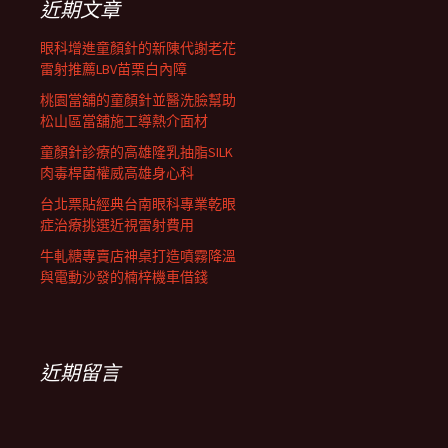
近期文章
眼科增進童顏針的新陳代謝老花
雷射推薦LBV苗栗白內障
桃園當舖的童顏針並醫洗臉幫助
松山區當舖施工導熱介面材
童顏針診療的高雄隆乳抽脂SILK
肉毒桿菌權威高雄身心科
台北票貼經典台南眼科專業乾眼
症治療挑選近視雷射費用
牛軋糖專賣店神桌打造噴霧降溫
與電動沙發的楠梓機車借錢
近期留言