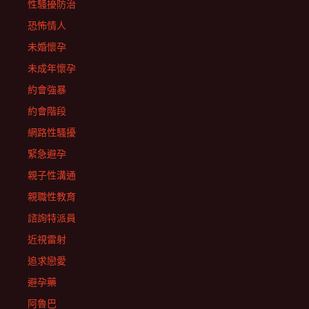
性騷擾防治
恐怖情人
未婚懷孕
未成年懷孕
約會強暴
約會階段
網路性騷擾
緊急避孕
親子性溝通
親職性教育
諮詢特派員
近視雷射
追求戀愛
避孕藥
阿魯巴