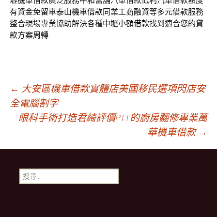
壢機車借款
廣泛服務中和當舖汽車借款低利汽車借款額度
有資金免留車
泰山機車借款
同業工商融資等多元借款服務
整合現場專業協助解決各種
中壢小額借款
找到適合您的貸
款方案周轉
文
←
大安區機車借款實體店美國移民選項閃店安
全電腦割字
眼科手術打造君綺評價PTT的廚房翻修專業萬
章
華機車借款
→
導
搜
航
尋
關
鍵
列
字: