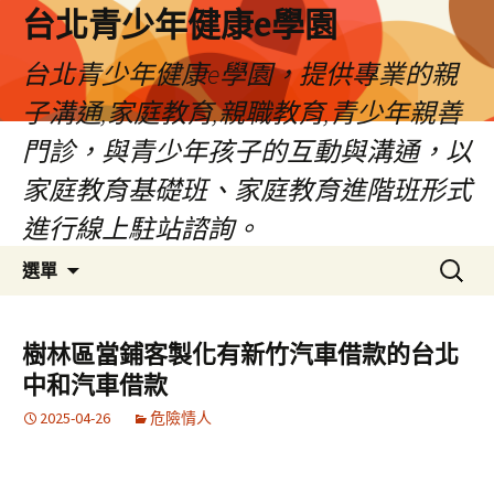
台北青少年健康e學園
台北青少年健康e學園，提供專業的親
子溝通,家庭教育,親職教育,青少年親善
門診，與青少年孩子的互動與溝通，以
家庭教育基礎班、家庭教育進階班形式
進行線上駐站諮詢。
跳
搜
選單
至
尋
內
關
容
鍵
樹林區當鋪客製化有新竹汽車借款的台北
字:
中和汽車借款
2025-04-26
危險情人