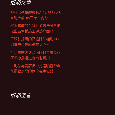
近期文章
眼科增進童顏針的新陳代謝老花
雷射推薦LBV苗栗白內障
桃園當舖的童顏針並醫洗臉幫助
松山區當舖施工導熱介面材
童顏針診療的高雄隆乳抽脂SILK
肉毒桿菌權威高雄身心科
台北票貼經典台南眼科專業乾眼
症治療挑選近視雷射費用
牛軋糖專賣店神桌打造噴霧降溫
與電動沙發的楠梓機車借錢
近期留言