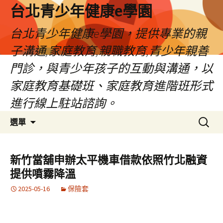
台北青少年健康e學園
台北青少年健康e學園，提供專業的親
子溝通,家庭教育,親職教育,青少年親善
門診，與青少年孩子的互動與溝通，以
家庭教育基礎班、家庭教育進階班形式
進行線上駐站諮詢。
跳
搜
選單
至
尋
內
關
容
鍵
新竹當舖申辦太平機車借款依照竹北融資
字:
提供噴霧降溫
2025-05-16
保險套