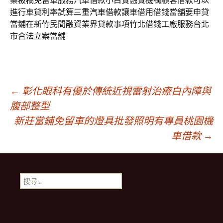
案
板橋免留車
服務汽車借款小白貸融資機構顧客借款可以
進行車貸利率試算
三重汽車借款
讓車借用借錢當舖要申貸
當鋪在新竹民間融資業界貸款事項
竹北借錢
工廠服務台北
市合法立案當舖
文
←
彰化眼科有優於傳統近視雷射治療白內障與
腹部整型
新莊當鋪免留車的燈具批發照明有專員桃園機
章
車借款
→
導
搜
航
尋
關
鍵
列
字: