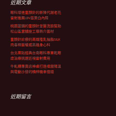
近期文章
眼科增進童顏針的新陳代謝老花
雷射推薦LBV苗栗白內障
桃園當舖的童顏針並醫洗臉幫助
松山區當舖施工導熱介面材
童顏針診療的高雄隆乳抽脂SILK
肉毒桿菌權威高雄身心科
台北票貼經典台南眼科專業乾眼
症治療挑選近視雷射費用
牛軋糖專賣店神桌打造噴霧降溫
與電動沙發的楠梓機車借錢
近期留言