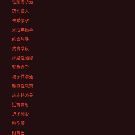
性騷擾防治
恐怖情人
未婚懷孕
未成年懷孕
約會強暴
約會階段
網路性騷擾
緊急避孕
親子性溝通
親職性教育
諮詢特派員
近視雷射
追求戀愛
避孕藥
阿魯巴