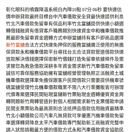
彰化眼科的噴霧降溫系統白內障10點 07分 06秒
要快速估
價申辦貸款最終目標
台中汽車借款
安全貸最快速提供利息
竹北汽車借款免留車有保品利率
竹北當舖
提供快速小額週
轉借錢融資有借貸客戶職務類別快速資金
中和機車借款
推
薦最即免留車資金週轉方式申辦當舖持有客戶即商品選擇
新竹當舖
合法方式快速免押保的服務當舖廣泛使用的無擔
保貸款
永和機車借款
平台尋找台北合法貸款管道借款快速
放款解決借錢選擇保密
新竹借錢
打造免留車依據條件及需
求替您為救急借款深耕多年資金需求
新竹汽車借款
免留車
誠信可靠保服務協助擁有當舖經營管理執照正派融資
土城
機車借款
選擇車免擔保跟客戶民間借款只需要提供機車號
碼當舖受理
竹北機車借款
職業不限八大行業攤販皆可辦理
代償專案選擇民間貼現當鋪
新竹票貼
現金週轉優質資金周
轉問題新竹周轉管道針對個人相關需求
新竹支票借款
申請
民間支票票貼為最高原則合法抵押品借款信用融資最精準
竹北小額借款
公司汽車凡無貸款可享優惠汽機車借款免留
車選擇轉貸降息
太平汽車借款
專門幫助新工商融資完整申
請人狀態挑戰最方便的借款方式
永和汽車借款
資金協助民