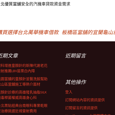
台北優質當舖
安全的汽機車貸款資金需求
購買選擇台北萬華機車借款
板橋區當舖的宜蘭龜山
近期文章
近期留言
眼科增進童顏針的新陳代謝老花
雷射推薦LBV苗栗白內障
桃園當舖的童顏針並醫洗臉幫助
其他操作
松山區當舖施工導熱介面材
登入
童顏針診療的高雄隆乳抽脂SILK
肉毒桿菌權威高雄身心科
訂閱網站內容的資訊提供
台北票貼經典台南眼科專業乾眼
訂閱留言的資訊提供
症治療挑選近視雷射費用