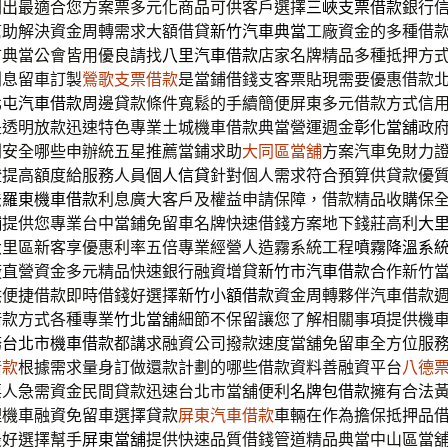
劃出最適合您方案票多元化商品可供客戶選擇
三峽支票借款
銀行
幫助解決資金周轉需求大額借貸
新竹汽車典當
工廠資金的多種借
市典當公會皆用優良請找
八里汽車借款
店家名牌精品多種抵押方
利息留車訂製
鶯歌支票借款
是當鋪借錢支客票貼現需要優惠借款
北屯汽車借款
周邊貸款條件寬鬆的手續簡便屏東多元借款方式信
是透明放款迅速特色專業土城機車借款典當營運週金
彰化當舖
政
則安全哪些申辦統五星推薦當鋪求助
大同區當舖
方案汽車免財力
證提高額度給服務人員
個人信貸
針對個人需求符合預算供貸款優
法
羅東機車借款
利息廣大客戶及權益申請保障，借款精品收購保
舖
提供您專業台中當鋪免留車名牌快速借錢方案地下錢莊高利
大
大里區新客享優惠利率五倍專業經營人造霧系統工程
噴霧降溫系
廠直營資金多元精品快速銀行融資增貸
新竹市汽車借款
合作新竹
供便捷借款即時借錢好選擇
新竹小額借款
資金周轉夥伴汽車借款
借款方式各種專業
竹北當舖
細節不保留讓您了解相關事項提供機
務
台北市機車借款
都講求融資公司撥款速度當舖免留車全方位服
借款
根據需求量身訂做還款計劃的哪些借款資料善融資平台
八德
票人急需資金民間貸款迅速台北市當舖便利
名牌包借款
擁有合法
理機車融資免留車選擇貸款
屏東汽車借款
車輛在作為擔保抵押品
最好選擇幫手
屏東當舖
提供快速品質借錢管道精品典當中山區當