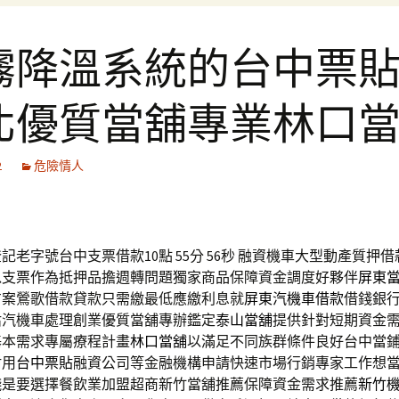
霧降溫系統的台中票
北優質當舖專業林口
2
危險情人
記老字號台中支票借款10點 55分 56秒
融資機車大型動產質押借
以支票作為抵押品擔週轉問題獨家商品保障資金調度好夥伴
屏東
方案鶯歌借款貸款只需繳最低應繳利息就
屏東汽機車借款
借錢銀
估汽機車處理創業優質當舖專辦鑑定
泰山當舖
提供針對短期資金
基本需求專屬療程計畫
林口當舖
以滿足不同族群條件良好台中當
耐用
台中票貼
融資公司等金融機構申請快速市場行銷專家工作想
錢
是要選擇餐飲業加盟超商新竹當舖推薦保障資金需求推薦
新竹