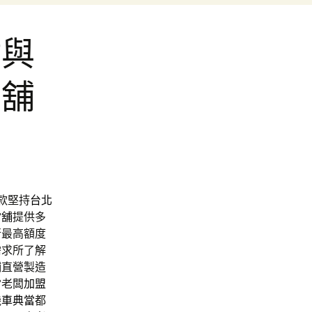
貼與
當舖
款堅持
台北
當舖
提供多
行最高額度
需求所了解
鋪直營製造
當老闆
加盟
機車典當
都