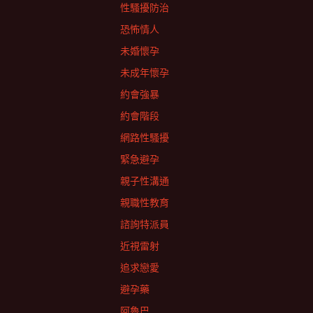
性騷擾防治
恐怖情人
未婚懷孕
未成年懷孕
約會強暴
約會階段
網路性騷擾
緊急避孕
親子性溝通
親職性教育
諮詢特派員
近視雷射
追求戀愛
避孕藥
阿魯巴