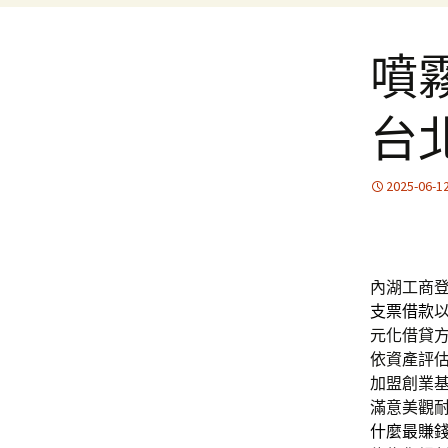
噴
台
2025-06-1
內湖工商登
支票借款
元化借貸
依資產評
加盟創業
滿意美觀
什麼最賺