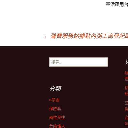
靈活運用
文
←
聲寶服務站據點內湖工商登記
章
搜
尋
導
關
鍵
字:
航
分類
e學園
列
保險套
兩性交往
危險情人