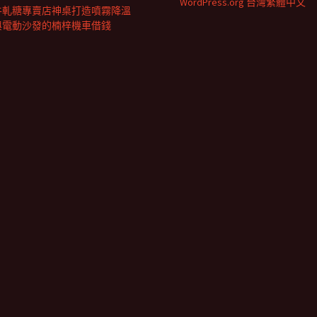
WordPress.org 台灣繁體中文
牛軋糖專賣店神桌打造噴霧降溫
與電動沙發的楠梓機車借錢