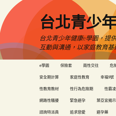
台北青少年
台北青少年健康e學園，提供
互動與溝通，以家庭教育基
跳
e學園
保險套
兩性交往
危
至
內
安全期計算
家庭性教育
幸福9號
容
性教育教材
性行為危險期
性霸凌
網路性騷擾
緊急避孕
葉亞宜揭示
諮詢特派員
追求戀愛
避孕藥