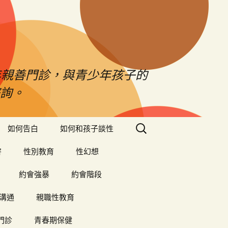
年親善門診，與青少年孩子的
詢。
搜
如何告白
如何和孩子談性
尋
關
害
性別教育
性幻想
鍵
字:
約會強暴
約會階段
溝通
親職性教育
門診
青春期保健