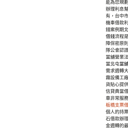
能為您規
辦理利息
有，台中
機車借款
錢案例期
借錢
流程
障保密原
隊公會認
當舖營業
當
北屯當
需求週轉
霧設備工
貨貼心提
信貸典當
車非常服
板橋支票
個人的持
石借款辦
金週轉的