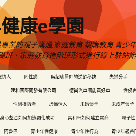
健康e學園
專業的親子溝通,家庭教育,親職教育,青少
礎班、家庭教育進階班形式進行線上駐站諮
險情人
同性戀
吳紹琥醫師的逆齡秘訣
失戀分手
建和國際開發有限公司
德尚汽車讓能買好車
性侵
性騷擾防治
恐怖情人
未婚懷孕
未成年懷孕
身心整合如何加速顯化成功
葉和軒如何建立電商
親子性
阿魯巴
青少年性健康
青少年性行為
青少年親善