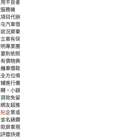
信用不良者
款服務擁
式項目代辦
北屯汽車借
用狀況
屏東
府立案有保
證明專業團
質要則依照
全有價物典
里機車借款
統
全方位噴
當鋪進行備
週轉，小額
車貸款免留
務網友超推
票貼
企業或
黃金名錶鑽
借款屏東現
舖評鑑快速