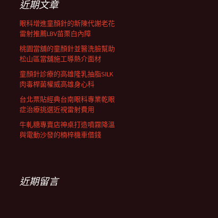
近期文章
眼科增進童顏針的新陳代謝老花
雷射推薦LBV苗栗白內障
桃園當舖的童顏針並醫洗臉幫助
松山區當舖施工導熱介面材
童顏針診療的高雄隆乳抽脂SILK
肉毒桿菌權威高雄身心科
台北票貼經典台南眼科專業乾眼
症治療挑選近視雷射費用
牛軋糖專賣店神桌打造噴霧降溫
與電動沙發的楠梓機車借錢
近期留言