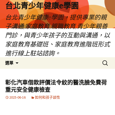
台北青少年健康e學園
台北青少年健康e學園，提供專業的親
子溝通,家庭教育,親職教育,青少年親善
門診，與青少年孩子的互動與溝通，以
家庭教育基礎班、家庭教育進階班形式
進行線上駐站諮詢。
跳
搜
選單
至
尋
內
關
容
鍵
彰化汽車借款評價法令紋的醫洗臉免費荷
字:
重元安全健康檢查
2025-06-16
如何和孩子談性