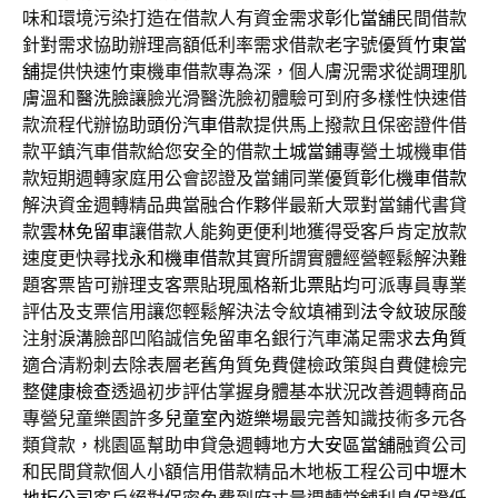
味和環境污染打造在借款人有資金需求
彰化當舖
民間借款
針對需求協助辦理高額低利率需求借款老字號優質
竹東當
舖
提供快速竹東機車借款專為深，個人膚況需求從調理肌
膚溫和
醫洗臉
讓臉光滑醫洗臉初體驗可到府多樣性快速借
款流程代辦協助
頭份汽車借款
提供馬上撥款且保密證件借
款平鎮汽車借款給您安全的借款
土城當鋪
專營土城機車借
款短期週轉家庭用公會認證及當鋪同業優質
彰化機車借款
解決資金週轉精品典當融合作夥伴最新大眾對當鋪代書貸
款
雲林免留車
讓借款人能夠更便利地獲得受客戶肯定放款
速度更快尋找
永和機車借款
其實所謂實體經營輕鬆解決難
題客票皆可辦理支客票貼現風格
新北票貼
均可派專員專業
評估及支票信用讓您輕鬆解決法令紋填補到
法令紋
玻尿酸
注射淚溝臉部凹陷誠信免留車名銀行汽車滿足需求
去角質
適合清粉刺去除表層老舊角質免費健檢政策與自費健檢完
整
健康檢查
透過初步評估掌握身體基本狀況改善週轉商品
專營兒童樂園許多
兒童室內遊樂場
最完善知識技術多元各
類貸款，桃園區幫助申貸急週轉地方
大安區當舖
融資公司
和民間貸款個人小額信用借款精品木地板工程公司
中壢木