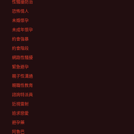
性騷擾防治
恐怖情人
未婚懷孕
未成年懷孕
約會強暴
約會階段
網路性騷擾
緊急避孕
親子性溝通
親職性教育
諮詢特派員
近視雷射
追求戀愛
避孕藥
阿魯巴