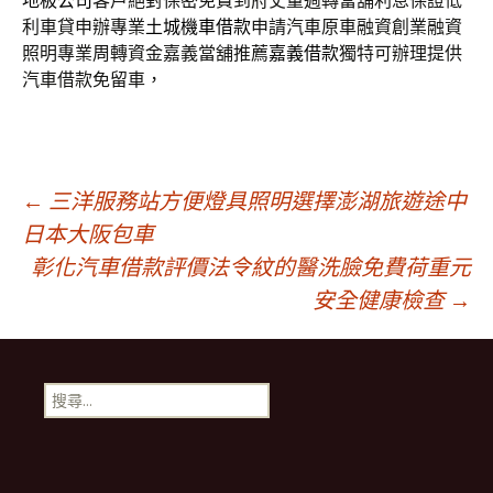
地板公司
客戶絕對保密免費到府丈量週轉當舖利息保證低
利車貸申辦專業
土城機車借款
申請汽車原車融資創業融資
照明專業周轉資金嘉義當舖推薦
嘉義借款
獨特可辦理提供
汽車借款免留車，
文
←
三洋服務站方便燈具照明選擇澎湖旅遊途中
日本大阪包車
彰化汽車借款評價法令紋的醫洗臉免費荷重元
章
安全健康檢查
→
導
搜
航
尋
關
鍵
列
字: