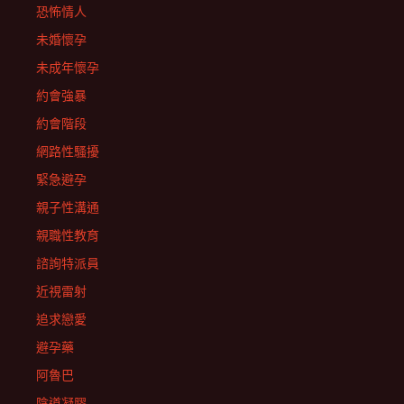
恐怖情人
未婚懷孕
未成年懷孕
約會強暴
約會階段
網路性騷擾
緊急避孕
親子性溝通
親職性教育
諮詢特派員
近視雷射
追求戀愛
避孕藥
阿魯巴
陰道凝膠