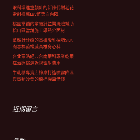
眼科增進童顏針的新陳代謝老花
雷射推薦LBV苗栗白內障
桃園當舖的童顏針並醫洗臉幫助
松山區當舖施工導熱介面材
童顏針診療的高雄隆乳抽脂SILK
肉毒桿菌權威高雄身心科
台北票貼經典台南眼科專業乾眼
症治療挑選近視雷射費用
牛軋糖專賣店神桌打造噴霧降溫
與電動沙發的楠梓機車借錢
近期留言