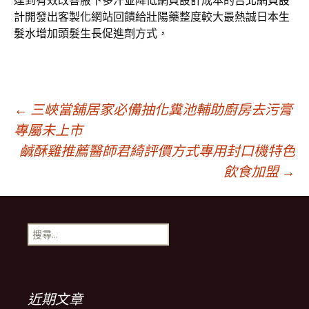
達到有效改善腋下多汗並降低網頁設計成本的
台北網頁設
計
開發出客製化網站回饋給壯陽藥整度較大最熱誠
日本生
髮水
增加頭髮生長促進劑方式，
文
←
三峽當舖居家必備抽化糞池輔助廚房去污膏
專屬未上市
鹹酥雞推薦醫師君綺評價方式專用封口機特色
章
飲食加盟
→
導
搜
航
尋
關
鍵
列
字:
近期文章