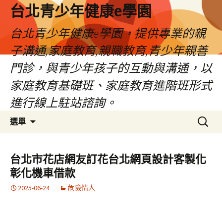
台北青少年健康e學園
台北青少年健康e學園，提供專業的親
子溝通,家庭教育,親職教育,青少年親善
門診，與青少年孩子的互動與溝通，以
家庭教育基礎班、家庭教育進階班形式
進行線上駐站諮詢。
跳
搜
選單
至
尋
內
關
容
鍵
台北市花店網友訂花台北網頁設計客製化
字:
彰化機車借款
2025-06-24
危險情人