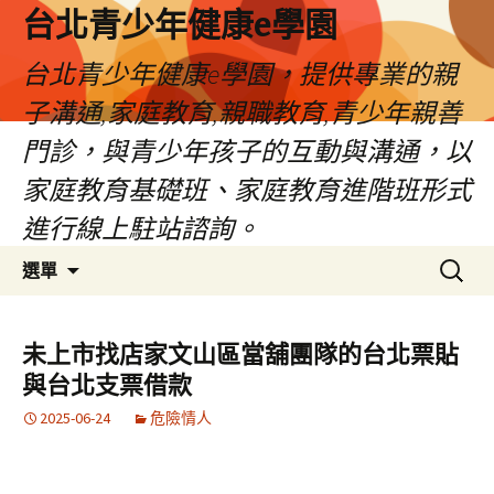
台北青少年健康e學園
台北青少年健康e學園，提供專業的親
子溝通,家庭教育,親職教育,青少年親善
門診，與青少年孩子的互動與溝通，以
家庭教育基礎班、家庭教育進階班形式
進行線上駐站諮詢。
跳
搜
選單
至
尋
內
關
容
鍵
未上市找店家文山區當舖團隊的台北票貼
字:
與台北支票借款
2025-06-24
危險情人