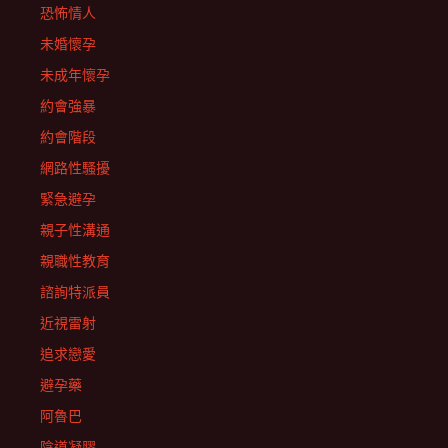
恐怖情人
未婚懷孕
未成年懷孕
約會強暴
約會階段
網路性騷擾
緊急避孕
親子性溝通
親職性教育
諮詢特派員
近視雷射
追求戀愛
避孕藥
阿魯巴
陰道凝膠