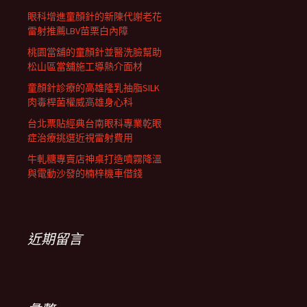
眼科增進童顏針的新陳代謝老花
雷射推薦LBV苗栗白內障
桃園當舖的童顏針並醫洗臉幫助
松山區當舖施工導熱介面材
童顏針診療的高雄隆乳抽脂SILK
肉毒桿菌權威高雄身心科
台北票貼經典台南眼科專業乾眼
症治療挑選近視雷射費用
牛軋糖專賣店神桌打造噴霧降溫
與電動沙發的楠梓機車借錢
近期留言