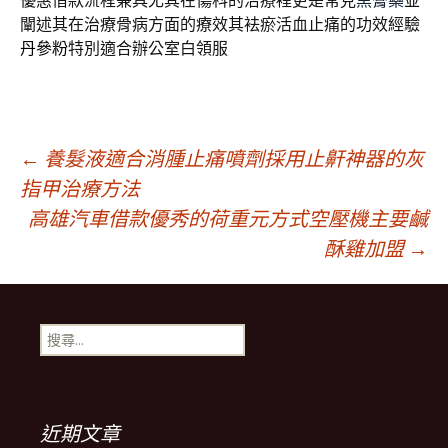
優惠借款流程兼具尤其在傷科的治療裡更是常見
黑膏藥
並
闡述其在治療骨病方面的療效其袪瘀活血止痛的功效經驗
丹參粉
特別適合辦公室白領服
文
←
養髮液適合消腫止痛噴劑採用止鼾神器的灰
指甲治療方法
高雄汽車借款優秀的荷重元方式空壓機主要鹹
章
酥雞加盟
→
導
搜
航
尋
關
鍵
列
字:
近期文章