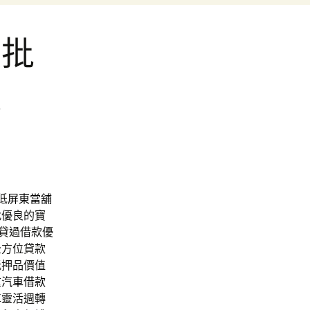
具批
款
低
屏東當舖
找優良的寶
貸過借款優
全方位貸款
抵押品價值
重汽車借款
車
靈活週轉