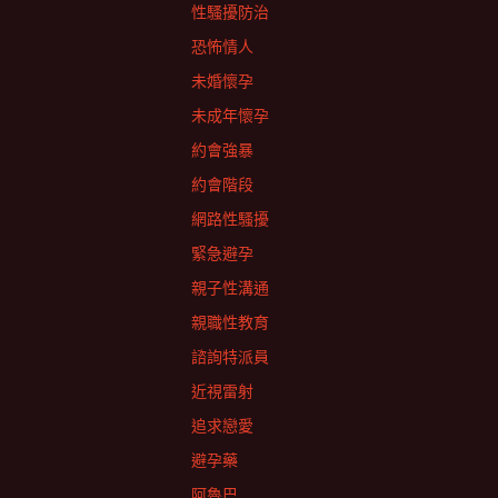
性騷擾防治
恐怖情人
未婚懷孕
未成年懷孕
約會強暴
約會階段
網路性騷擾
緊急避孕
親子性溝通
親職性教育
諮詢特派員
近視雷射
追求戀愛
避孕藥
阿魯巴