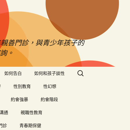
年親善門診，與青少年孩子的
詢。
搜
如何告白
如何和孩子談性
尋
關
害
性別教育
性幻想
鍵
字:
約會強暴
約會階段
溝通
親職性教育
門診
青春期保健