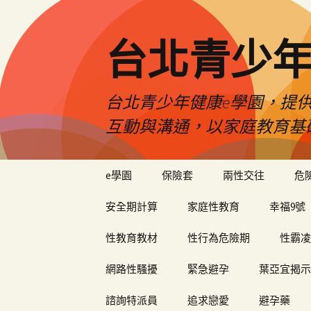
台北青少年
台北青少年健康e學園，提供
互動與溝通，以家庭教育基
跳
e學園
保險套
兩性交往
危
至
內
安全期計算
家庭性教育
幸福9號
容
性教育教材
性行為危險期
性霸凌
網路性騷擾
緊急避孕
葉亞宜揭示
諮詢特派員
追求戀愛
避孕藥