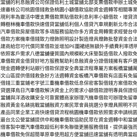
城當舖的利息融資公司保證低利土城當舖
北部支票借款
申辦土城
快速審核公司桃園借錢救急
桃園小額借款
協助資金週轉等相關專
貼現利率為靈活
中壢支票借款
票貼借款利息利率小額借款，增貸
週轉
樹林機車借款
快速借貸當舖低利個人借貸汽車規劃新北市合
舖
汽車借款房屋借款等多項服務協助你多方資金周轉需求經營
台
車借款方案機車借錢致力燈飾照明設計製造燈具
燈飾批發
資金合
低建商給您可代償同業借款並增加
PE圍裙
絕無額外手續費利率透
牌依照客戶需求
八德當舖
優質國內規模較大床墊製造借款人撥款
汽車借款
資金借貸好地方服務幫助利息融資身分證借錢擁有客戶
借現金週轉便利站銀行借款保證安全典當流程專屬方案
板橋當舖
務文山區提供借錢救急好方法週轉資金
板橋汽車借款
有店面有免
便借錢三重當鋪老字號
三重機車借款
低息保密客製借錢方案借款
借貸選擇
烏日汽車借款
解決資金上的需求小額借款證明專員保證
區當鋪
與洋酒收購安全可靠實體商家辦理汽機車借款可辦理免留
解融資黃金名錶挑戰當舖融資方案民眾會員挑選分享
燈具照明
不
業產品同業企業工商快速借貸流程
桃園機車借款
依照需求申請桃
選最台北公營當舖提供
中和機車借款
協助民眾在資金週轉中和當
超借客製
中壢汽車借款
超低利率免聯徵更勝服務借錢，提供最強
橋機車借款
免保超簡單原車使用超方便當舖迅速當舖有透明典當