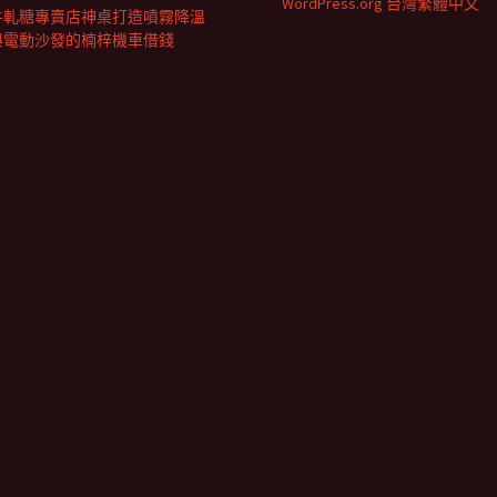
WordPress.org 台灣繁體中文
牛軋糖專賣店神桌打造噴霧降溫
與電動沙發的楠梓機車借錢