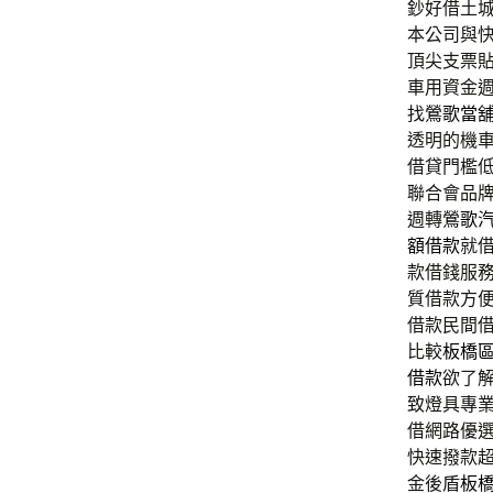
鈔好借土
本公司與
頂尖支票
車用資金
找
鶯歌當
透明的機
借貸門檻
聯合會品
週轉
鶯歌
額借款
就
款借錢服
質借款方
借款民間
比較
板橋
借款
欲了
致燈具專
借網路優
快速撥款
金後盾
板