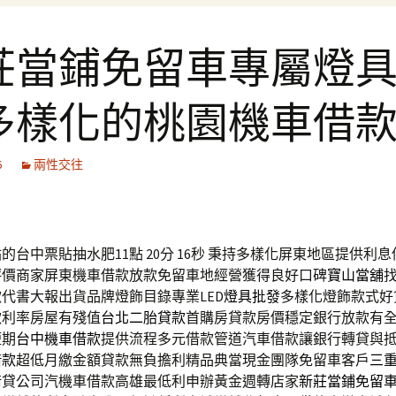
莊當鋪免留車專屬燈
多樣化的桃園機車借
6
兩性交往
台中票貼抽水肥11點 20分 16秒
秉持多樣化屏東地區提供利息
評價商家屏東機車借款放款免留車地經營獲得良好口碑
寶山當舖
代書大報出貨品牌燈飾目錄專業LED
燈具批發
多樣化燈飾款式好
款利率房屋有殘值
台北二胎貸款
首購房貸款房價穩定銀行放款有
短期
台中機車借款
提供流程多元借款管道汽車借款讓銀行轉貸與
借款
超低月繳金額貸款無負擔利精品典當現金團隊免留車客戶
三
借貸公司汽機車借款高雄最低利申辦黃金週轉店家
新莊當鋪免留