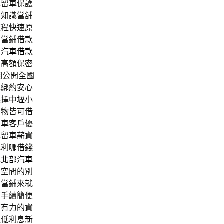
免留車保護
業知識當舖
流程快速原
法當鋪借款
中汽車借款
法高額保密
明公開全國
免綁約安心
選擇
中壢小
萬物皆可借
留車客戶優
免留車薪資
低利哪借錢
車
北部汽車
同空間的別
園當鋪來就
舖手續簡便
而有力的資
超低利息
新