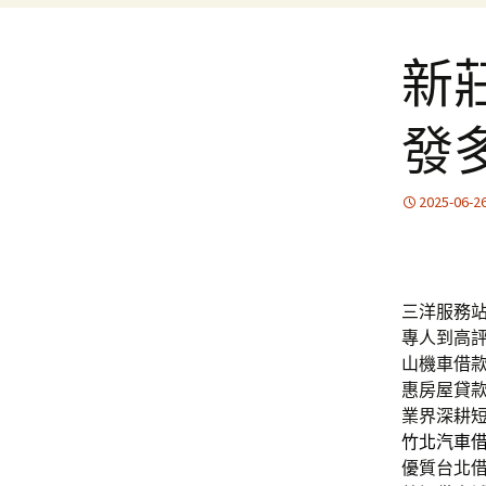
新
發
2025-06-2
三洋服務站的
專人到高
山機車借款
惠房屋貸
業界深耕
竹北汽車
優質台北