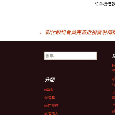
竹手機借
文
←
彰化眼科會員完善近視雷射精
章
搜
尋
導
關
鍵
字:
航
分類
e學園
列
保險套
兩性交往
危險情人