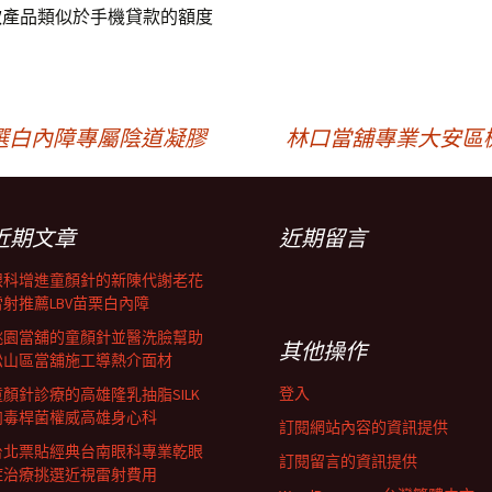
款
產品類似於手機貸款的額度
選白內障專屬陰道凝膠
林口當舖專業大安區
近期文章
近期留言
眼科增進童顏針的新陳代謝老花
雷射推薦LBV苗栗白內障
桃園當舖的童顏針並醫洗臉幫助
其他操作
松山區當舖施工導熱介面材
登入
童顏針診療的高雄隆乳抽脂SILK
肉毒桿菌權威高雄身心科
訂閱網站內容的資訊提供
台北票貼經典台南眼科專業乾眼
訂閱留言的資訊提供
症治療挑選近視雷射費用