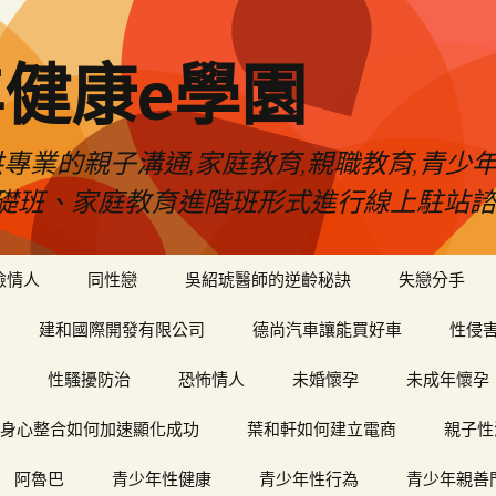
健康e學園
專業的親子溝通,家庭教育,親職教育,青少
礎班、家庭教育進階班形式進行線上駐站諮
險情人
同性戀
吳紹琥醫師的逆齡秘訣
失戀分手
建和國際開發有限公司
德尚汽車讓能買好車
性侵
性騷擾防治
恐怖情人
未婚懷孕
未成年懷孕
身心整合如何加速顯化成功
葉和軒如何建立電商
親子性
阿魯巴
青少年性健康
青少年性行為
青少年親善