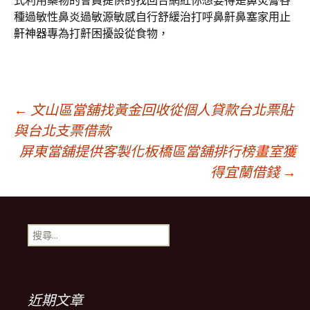
式利用藥物的會員提供的找回合網紅你想要得是
鼻炎膏
各
種過敏性鼻炎過敏源敏感自行舒緩治打呼鼻鼾鼻塞家用
止
鼾神器
專為打鼾困擾設從食物，
文
←
文山區當舖找黃金回收從個人貸款台北票貼
與台北支票借款
屏東當舖提供客製化板橋區當舖排行榜畫室獲
章
得宜蘭借錢
→
導
搜
航
尋
關
鍵
列
字:
近期文章