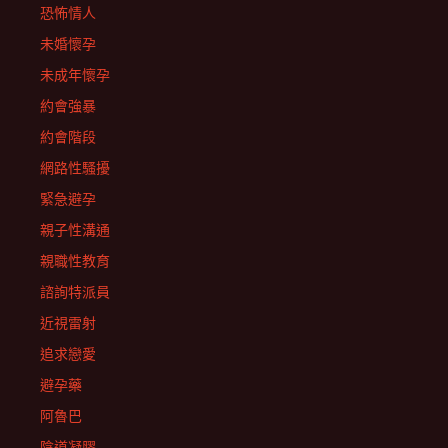
恐怖情人
未婚懷孕
未成年懷孕
約會強暴
約會階段
網路性騷擾
緊急避孕
親子性溝通
親職性教育
諮詢特派員
近視雷射
追求戀愛
避孕藥
阿魯巴
陰道凝膠