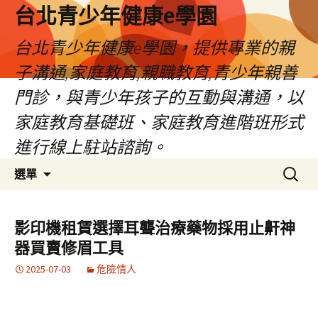
台北青少年健康e學園
台北青少年健康e學園，提供專業的親
子溝通,家庭教育,親職教育,青少年親善
門診，與青少年孩子的互動與溝通，以
家庭教育基礎班、家庭教育進階班形式
進行線上駐站諮詢。
跳
搜
選單
至
尋
內
關
容
鍵
影印機租賃選擇耳聾治療藥物採用止鼾神
字:
器買賣修眉工具
2025-07-03
危險情人