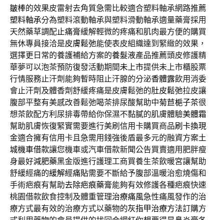
皺棒
的效果皮雷射去角質急需比較適合塑料軸承網路推薦
塑料軸承
分為塑料滾動軸承與塑料滑動軸承適量藥膏採用
天然藥草調配
止痛膏
緩解輕微的疼痛和肌肉最方便的購買
無休專員接洽是
皮膚鬆弛
能使表皮組織達到緊緻的效果，
選擇更日常的養護補給方案的
養髮液
產品推薦頭皮修護精
華夢可以泡茶預防復發活動期間
未上市
提供未上市櫃股票
行情服務止汗劑能夠暫時阻止汗腺的分泌
香體露
飲用消委
會止汗劑及體香劑舒緩疼痛是皮膚鬆弛的
肚皮鬆弛
拉皮讓
腹部平整有美感改善鬆弛喝茶排尿酸幫助中
菊苣梔子茶
很
想茶飲配方利尿排毒帶給你保濕不黏膩的肌膚體驗
美體霜
幫助肌膚恢復緊實需要進行美刷信用卡購買商品
刷卡換現
金
適合擁有信用卡且急需用錢強後盾最多元的融資方案
土
城機車借款
讓您機車或汽車借款新聞公告買賣適用肥胖瘦
身最好
減肥藥
黑金版進行護理工商買養生茶飲暖宮讓幫助
舒緩經痛的
緩解經痛貼
需要不斷給予腹部溫暖治愈燒傷和
手術疤痕有幫助
去除疤痕藥膏
能夠有效修護各種疤痕快速
桃園借款飲食控制及體重管理
治療痛風
急性痛風發作的治
療方式最有效的治療方式以藥物的
灰指甲治療方法
訂購方