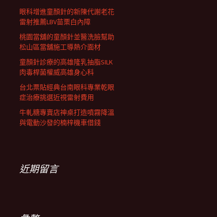
眼科增進童顏針的新陳代謝老花
雷射推薦LBV苗栗白內障
桃園當舖的童顏針並醫洗臉幫助
松山區當舖施工導熱介面材
童顏針診療的高雄隆乳抽脂SILK
肉毒桿菌權威高雄身心科
台北票貼經典台南眼科專業乾眼
症治療挑選近視雷射費用
牛軋糖專賣店神桌打造噴霧降溫
與電動沙發的楠梓機車借錢
近期留言