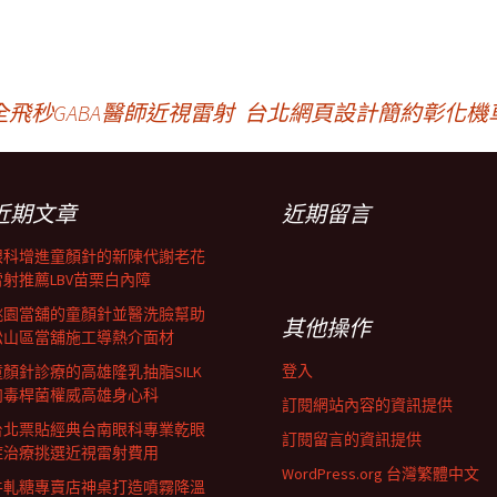
飛秒GABA醫師近視雷射
台北網頁設計簡約彰化機
近期文章
近期留言
眼科增進童顏針的新陳代謝老花
雷射推薦LBV苗栗白內障
桃園當舖的童顏針並醫洗臉幫助
其他操作
松山區當舖施工導熱介面材
登入
童顏針診療的高雄隆乳抽脂SILK
肉毒桿菌權威高雄身心科
訂閱網站內容的資訊提供
台北票貼經典台南眼科專業乾眼
訂閱留言的資訊提供
症治療挑選近視雷射費用
WordPress.org 台灣繁體中文
牛軋糖專賣店神桌打造噴霧降溫