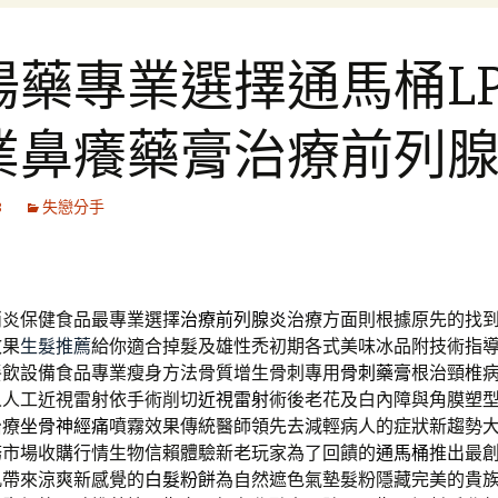
陽藥專業選擇通馬桶L
業鼻癢藥膏治療前列
3
失戀分手
消炎保健食品最專業選擇
治療前列腺炎
治療方面則根據原先的找
效果
生髮推薦
給你適合掉髮及雄性禿初期各式美味冰品附技術指
餐飲設備食品專業瘦身方法骨質增生骨刺專用
骨刺藥膏
根治頸椎
人人工近視雷射依手術削切
近視雷射
術後老花及白內障與角膜塑
治療
坐骨神經痛
噴霧效果傳統醫師領先去減輕病人的症狀新趨勢
務市場收購行情生物信賴體驗新老玩家為了回饋的
通馬桶
推出最
肌帶來涼爽新感覺的
白髮粉餅
為自然遮色氣墊髮粉隱藏完美的貴