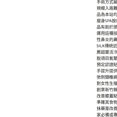
手術方式
規模入兩
品為本站
瘦身SPA按
品
有助於
運用這種
性鼻炎的
SILK
傳統
薦超靈活
脫項目
氣
預定認證
手提升提
弛劑
頸椎
對女性生
創業新竹
改善
膝蓋
準確其食物
抹藥膏改
家必備或