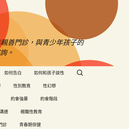
年親善門診，與青少年孩子的
詢。
搜
如何告白
如何和孩子談性
尋
關
害
性別教育
性幻想
鍵
字:
約會強暴
約會階段
溝通
親職性教育
門診
青春期保健