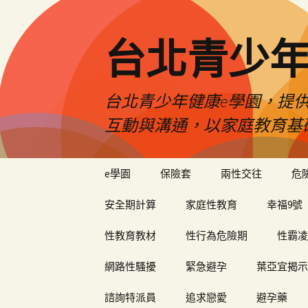
台北青少年
台北青少年健康e學園，提供
互動與溝通，以家庭教育基
跳
e學園
保險套
兩性交往
危
至
內
安全期計算
家庭性教育
幸福9號
容
性教育教材
性行為危險期
性霸凌
網路性騷擾
緊急避孕
葉亞宜揭示
諮詢特派員
追求戀愛
避孕藥