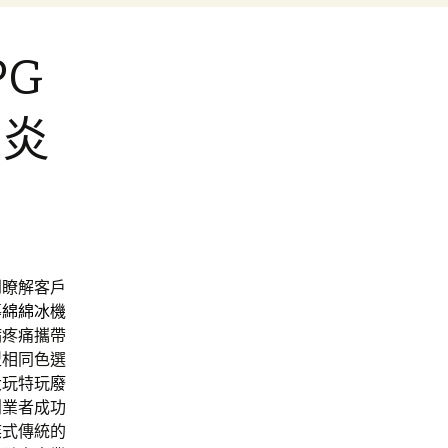
PG
腺炎
到瞭解客戶
導
綿綿冰機
病疼痛攜帶
型相同色選
大玩特玩
廢
創業者成功
族式傳統的