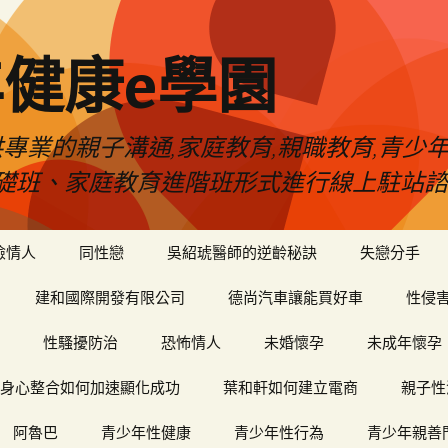
健康e學園
專業的親子溝通,家庭教育,親職教育,青少
礎班、家庭教育進階班形式進行線上駐站諮
險情人
同性戀
吳紹琥醫師的逆齡秘訣
失戀分手
建和國際開發有限公司
德尚汽車讓能買好車
性侵
性騷擾防治
恐怖情人
未婚懷孕
未成年懷孕
身心整合如何加速顯化成功
葉和軒如何建立電商
親子性
阿魯巴
青少年性健康
青少年性行為
青少年親善