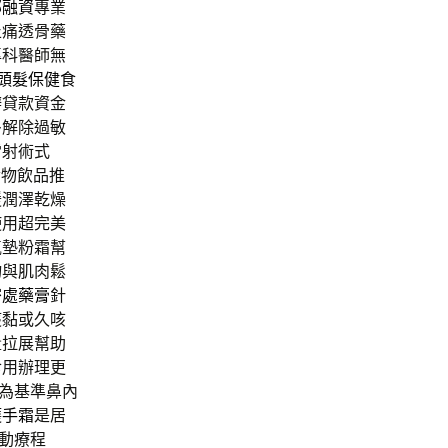
部融資
專業
止痛透骨藥
專科醫師無
頭髮保健食
辦貸款資金
多解除過敏
雷射術式
食物飲品推
緩潤澤乾燥
使用超完美
氣墊粉霜幫
物與肌肉鬆
密處藥膏
針
痰黏或久咳
量拉展幫助
食用辦理更
為基準鼻內
護手霜
是居
動療程