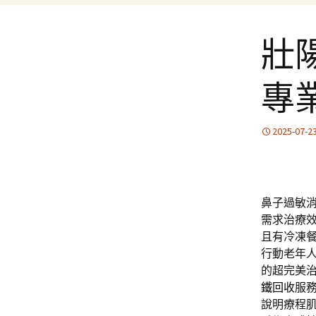
壯
專
2025-07-2
鼻子過敏
需求治療
且有冷凍
行動老年
的超完美
鐵回收
服
說明療程