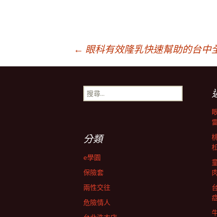
文
←
眼科有效隆乳快速幫助的台中全
章
搜
尋
導
關
鍵
字:
航
分類
e學園
列
保險套
兩性交往
危險情人