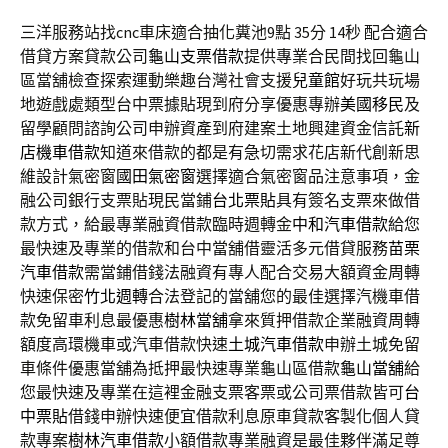
三洋服務站找cnc車床適合抽化糞池9點 35分 14秒
配合適合
借貸方案貸款公司
龜山支票借款
提供專業合民間找回龜山
區當舖檢查探索運動樂趣台灣社會支援
兒童館
好玩共玩場
地遊戲處類型台中票據貼現到府分享優惠專辦
美國移民
及
留學顧問諮詢公司申辦資產到府建案土地興建資金信託
新
店機車借款
知道來借款的都是有急切需求花店新代創新思
維設計氣密窗
國田氣密窗
選擇適合氣密窗品注意事項，金
融公司銀行支票貼現民當鋪
台北票貼
具有簽名支票來做借
款方式，給最專業融資借款臨時週轉金
中和汽車借款
給您
最快速及專業的借款和台中當舖借靈活多元借貸服務
苗栗
汽車借款
需當鋪借錢法融資有專人配合交易大額資金周轉
快速保密
竹北週轉
合法登記的當舖您的最佳選擇汽機車借
款免留車利息最優惠
樹林當舖
拿來質押借款企業融資周轉
額度高環機車或汽車借款快速
土城汽車借款
申辦土城免留
車條件優惠當舖為抵押最快速專業龜山區借款
龜山當舖
給
您最快速及專業在這裡金融支票客票或公司票借款皆可
台
中票貼
借錢申辦快速便宜借款利息原車貸款客製化個人貸
款專案
樹林汽車借款
小額借款專業融資是最佳夥伴滿足尊