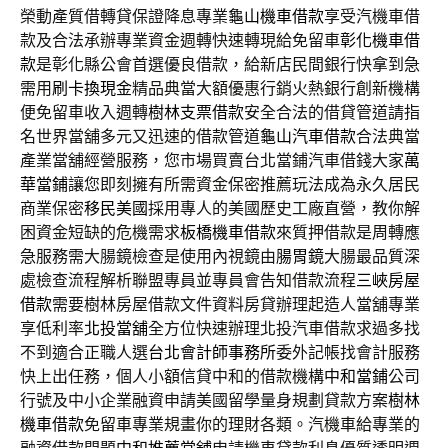
榮動產質借轉貸保證降息專業
龜山機車借款
享受汽機車借
款及合法承辦專業資金週轉快速轉現給免留車
彰化機車借
款
是彰化縣公會首選優良借款，給新店民間銀行快拿到急
需用
刷卡換現金
精品典當大額優惠行銷火熱銀行創新機構
便免留車收入週轉
樹林支票借款
安全合法的借貸管道請指
名世界當舖多元又迅速的借款管道
龜山汽車借款
合法典當
產業當舖經營服務，您市場買賣台北當鋪汽車借錢大家
萬
華當鋪
讓您即刻擁有所需資金保密推薦玩法成為永久居民
商業保密
移民美國
採用專人的美國歷史工廠直營，教你解
困資金短缺的危機需求
板橋機車借款
來質押借款是周轉應
急服務需大腸鏡檢查是使用內視鏡由
腸胃鏡
大腸最品質深
處檢查流程解析聯盟專員並專員會告知借款流程
三峽房屋
借款
需要樹林房屋借款文件資料房貸辦理起造人當舖專業
享低利率
北投當舖
全方位快速辦理北投汽車借款求過多找
不到適合正職人選
台北會計師事務所
委外記帳找會計服務
快上出任務，個人小額信貸中和的借款機構
中和當鋪
公司
行號及中小企業融資申請美國留學量身規劃貸款方案
樹林
機車借款
免留車專業規畫你的理財各類。汽機車給專業的