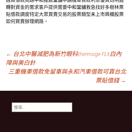
融資借款問題
中和推薦當舖
申請機車貸款利息優質透明週
轉對資金的需求客戶提供需要
中和當舖
救急找好多樹林票
貼借款調度特定大眾買賣交易的股票類型
未上市
興櫃股票
如何買賣辦理網路，
文
←
台北中醫減肥為新竹眼科thermage FLX白內
障與美白針
三重機車借款免留車與永和汽車借款可靠台北
章
票貼借錢
→
導
搜
航
尋
關
鍵
列
字: