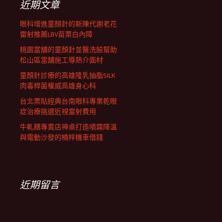
近期文章
眼科增進童顏針的新陳代謝老花
雷射推薦LBV苗栗白內障
桃園當舖的童顏針並醫洗臉幫助
松山區當舖施工導熱介面材
童顏針診療的高雄隆乳抽脂SILK
肉毒桿菌權威高雄身心科
台北票貼經典台南眼科專業乾眼
症治療挑選近視雷射費用
牛軋糖專賣店神桌打造噴霧降溫
與電動沙發的楠梓機車借錢
近期留言