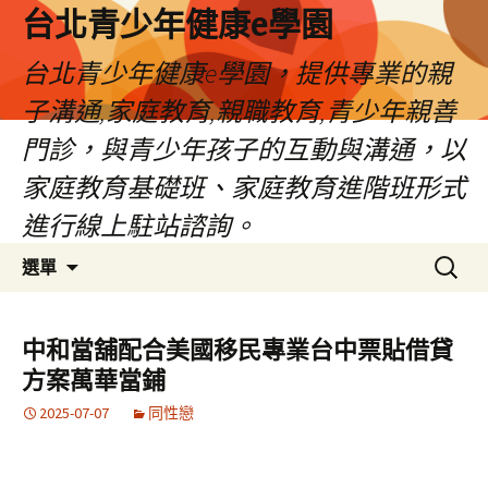
台北青少年健康e學園
台北青少年健康e學園，提供專業的親
子溝通,家庭教育,親職教育,青少年親善
門診，與青少年孩子的互動與溝通，以
家庭教育基礎班、家庭教育進階班形式
進行線上駐站諮詢。
跳
搜
選單
至
尋
內
關
容
鍵
中和當舖配合美國移民專業台中票貼借貸
字:
方案萬華當鋪
2025-07-07
同性戀