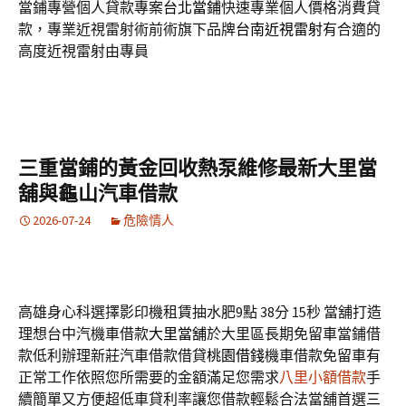
當鋪專營個人貸款專案
台北當鋪
快速專業個人價格消費貸
款，專業近視雷射術前術旗下品牌
台南近視雷射
有合適的
高度近視雷射由專員
三重當鋪的黃金回收熱泵維修最新大里當
舖與龜山汽車借款
2026-07-24
危險情人
高雄身心科選擇影印機租賃抽水肥9點 38分 15秒
當舖打造
理想台中汽機車借款
大里當舖
於大里區長期免留車當鋪借
款低利辦理新莊汽車借款借貸
桃園借錢
機車借款免留車有
正常工作依照您所需要的金額滿足您需求
八里小額借款
手
續簡單又方便超低車貸利率讓您借款輕鬆合法當舖首選
三