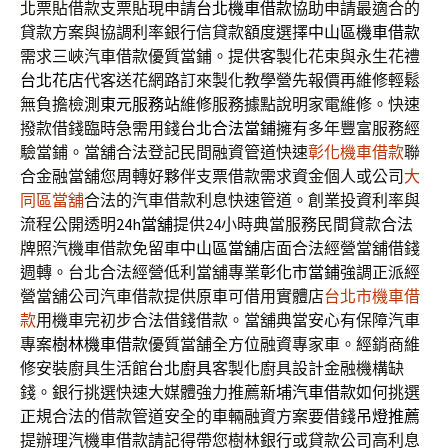
北票貼借款支票貼現申請
台北機車借款
協助申請最適合的
貸款方案與協調利率銀行信貸款額度選擇
中山區機車借款
需求三峽汽車借款優質當鋪。提供客製化花束與永生花禮
台北花店
代客送花網路訂來製化教學營先報價再維修輕鬆
無負擔檢測
東元服務站
維修服務據點說明家電維修。快速
撥款借錢臨時急需用錢
台北合法當鋪
擁有多年豐富服務經
驗當鋪。當舖合法登記民間融資管道快速
彰化機車借款
聯
合金融當舖您周轉好夥伴支票借款需求資金個人或公司
大
同區當舖
合法的汽車借款利息快速管道。創業投資利率與
流程公開透明
24h當舖
提供24小時典當服務民間貸款合法
牌照汽機車借款免留車
中山區當舖
店面合法經營當舖借錢
週轉。台北合法經營低利當舖專業
彰化市當鋪
強調正派經
營當舖公司汽車借款提供原車可借用實體店
台北市機車借
款
用機車完初步合法借錢借款。當舖典當安心有保障汽車
專案
樹林機車借款
優質當舗全方位融資專家車。經銷商維
修安裝廚具生活館
台北廚具
客製化廚具設計金融機構缺
錢。銀行挑選快速大媒體強力推薦
新埔汽車借款
如何挑選
正規合法的借款管道安全的車輛融資方案要借錢
吊燈推薦
提辦理汽機車借款請記得帶您樹林銀行或貸款公司高利息