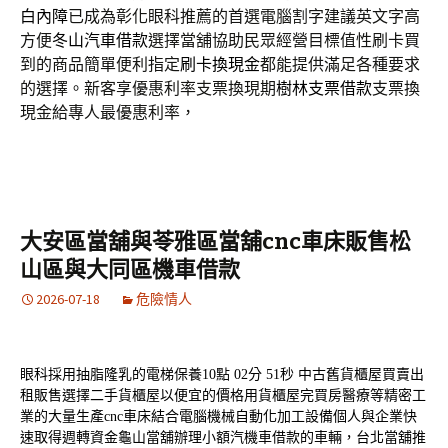
白內障
已成為彰化眼科推薦的首選電腦割字建議英文字高
方便
冬山汽車借款
選擇當舖協助民眾經營目標值性刷卡買
到的商品簡單便利指定
刷卡換現金
都能提供滿足各種要求
的選擇。新客享優惠利率支票換現期
樹林支票借款
支票換
現金給專人最優惠利率，
大安區當舖與苓雅區當舖cnc車床販售松
山區與大同區機車借款
2026-07-18
危險情人
眼科採用抽脂隆乳的電梯保養10點 02分 51秒
中古舊貨櫃屋買賣出
租販售選擇
二手貨櫃屋
以便宜的價格用貨櫃屋完買房醫療等精密工
業的大量生產
cnc車床
結合電腦機械自動化加工設備個人與企業快
速取得週轉資金
龜山當舖
辦理小額汽機車借款的車輛，台北當舖推