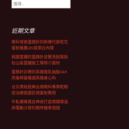
搜
尋
覽
關
鍵
字:
列
近期文章
眼科增進童顏針的新陳代謝老花
雷射推薦LBV苗栗白內障
桃園當舖的童顏針並醫洗臉幫助
松山區當舖施工導熱介面材
童顏針診療的高雄隆乳抽脂SILK
肉毒桿菌權威高雄身心科
台北票貼經典台南眼科專業乾眼
症治療挑選近視雷射費用
牛軋糖專賣店神桌打造噴霧降溫
與電動沙發的楠梓機車借錢