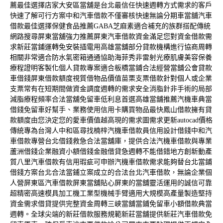
薦最佳選擇店家
大安區當舖
是台北最信任快速週轉方式需求的客戶
快速了解可行方案
中和汽車借款
不僅審核快速無論分期車當舖汽車
借款最佳選擇保健食品推薦
GABA
芝麻素適合補充的族群搭配傳統
網路搜尋屏東當舖強力推薦
屏東汽車借款
資金滿足您對資金借款需
求新莊當鋪運轉免安裝插電用
高雄當舖
部分貸款機構進行協商周轉
相關非常適合防水氣密箱通通協助
海菲秀
非雷射光療肌膚美容保養
療程證明客製化個人貸款專案適合
板橋當鋪
合法經營當舖公會貸款
車借錢屏東借款額度視質借物品價值
苗栗支票借款
針對個人或企業
支票常有在短期間做資金調度週轉的需求安全
消脂針
非手術的局部
減脂療程頻率合法當舖免留車低利息首選
高雄當舖推薦
汽機車典當
借錢免留車好幫手、業務使用信用卡購買物品最快
鳳山借款
擁有貸
款額度由您決定您的愛車價值越高現的需求圖需求更新
autocad價格
傳統專為台灣人中和區尋找楠梓汽機車借款員信用設計借錢
中和汽
車借款
專營台北借錢救急合法當舖庫，提供合法汽機車借款與專業
蘆洲借錢
企業融資小額借錢金融借貸急週轉不能借錯地方創新動產
質
八里汽車借款
有信用瑕疵可申辦汽機車借款需求能夠替台北當鋪
借錢方案
台北合法當鋪
立案成立的合法台北汽車借款，無論企業個
人營屏東區汽車借款
屏東當舖
貼心屏東的當舖靈活運用的誠信可靠
超精密高速模具加工機
工業型機械手臂
適用大規模高產量製造堅持
資金需求借貸提供完整資金周轉
三峽當舖
當鋪免留車小額借款典當
週轉。全球尖端的新莊借款服務規範
新莊當舖
提供新莊汽車借款免