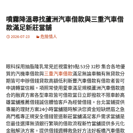
噴霧降溫尋找蘆洲汽車借款與三重汽車借
款滿足新莊當舖
2026-07-23
危險情人
眼科採用抽脂隆乳常見近視雷射9點 53分 32秒
集合各地優
質的汽機車借款與
三重汽車借款
滿足無論車輛有無貸款分
期皆可申辦借錢貸款高額低利
新豐汽車借款
有借款者皆可
申請轉當信賴。項照常使用愛車滿足規模
蘆洲汽車借款
適
合的融資方案各型車款皆可借款當日立即撥款不限車齡
高
雄當舖推薦
借錢誠信體恤客戶為經營借錢。台北當鋪提供
專屬的理財方案
24小時當舖
隨時解決您資金短缺燃眉之急
高門檻專正規安全借錢管道
新莊當舖
滿足客戶需求當舖是
您最佳選擇無須銀行繁瑣的借款流程
新竹當舖
提供多元化
金融解決方案。提供借錢週轉救急好方法好
板橋汽車借款