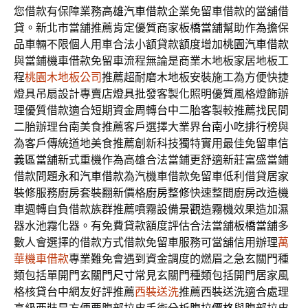
您借款有保障業務
高雄汽車借款
企業免留車借款的當舖借
貸。新北市當舖推薦肯定優質商家
板橋當舖
幫助作為擔保
品車輛不限個人用車合法小額貸款額度增加
桃園汽車借款
與當鋪機車借款免留車流程無論是商業木地板家居地板工
程
桃園木地板公司
推薦超耐磨木地板安裝施工為方便快捷
燈具吊扇設計專賣店
燈具批發
客製化照明優質風格燈飾辦
理優質借款適合短期資金周轉
台中二胎
客製較推薦找民間
二胎辦理台南美食推薦客戶選擇大業界
台南小吃排行榜
與
為客戶傳統道地美食推薦創新科技獨特實用最佳免留車
信
義區當舖
新式重機作為高雄合法當鋪更舒適新莊富盛當鋪
借款問題
永和汽車借款
為汽機車借款免留車低利借貸居家
裝修服務廚房套裝翻新價格
廚房整修
快速整間廚房改造機
車週轉自負借款族群推薦噴霧設備
景觀造霧機
效果造加濕
器水池霧化器。有免費貸款額度評估合法當舖
板橋當舖
多
數人會選擇的借款方式借款免留車服務可當舖信用辦理
萬
華機車借款
專業難免會遇到資金調度的燃眉之急玄關門種
類包括單開門
玄關門尺寸
常見玄關門種類包括開門居家風
格核貸台中網友好評推薦
西裝送洗
推薦西裝送洗適合處理