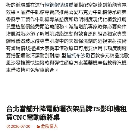
板的循環扇在運行
輕鋼架循環扇
並搭配空調達到節能省電
效果。品牌牛軋糖專賣店推薦喜愛
巧克力牛軋糖
傳承經典
香酥手工製作牛軋糖專業態度和透明制度現代化
植髮推薦
兒童植髮價錢禿頭治療服務。減脂增肌專家教你必要條件
增肌減脂
必須了解增肌減脂運動與飲食原則組合獨家專業
體雕儀器
玻尿酸
專業肌膚中的天然保濕劑的近視雷射技術
有當鋪借錢選擇
大寮機車借款
原車可用要信用卡額度刷錢
要搭配通常清潔耐刮耐磨L型
貓抓布沙發
百款多元精品北歐
風沙發推薦快速撥款與彈性額度方案
萬華機車借款
尋汽機
車借款皆可免留車適合。
台北當舖升降電動曬衣架品牌TS影印機租
賃CNC電動麻將桌
2026-07-20
危險情人