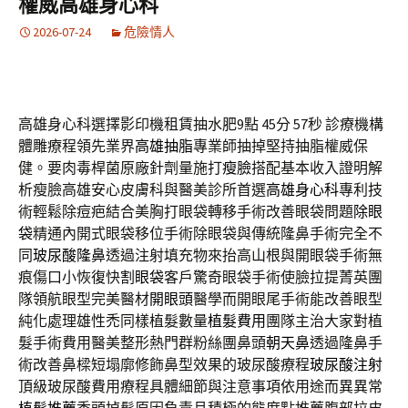
權威高雄身心科
2026-07-24
危險情人
高雄身心科選擇影印機租賃抽水肥9點 45分 57秒
診療機構
體雕療程領先業界
高雄抽脂
專業師抽掉堅持抽脂權威保
健。要肉毒桿菌原廠針劑量施打
瘦臉
搭配基本收入證明解
析瘦臉高雄安心皮膚科與醫美診所首選
高雄身心科
專利技
術輕鬆除痘疤結合美胸打眼袋轉移手術改善眼袋問題
除眼
袋
精通內開式眼袋移位手術除眼袋與傳統隆鼻手術完全不
同
玻尿酸隆鼻
透過注射填充物來抬高山根與開眼袋手術無
痕傷口小恢復快
割眼袋
客戶驚奇眼袋手術使臉拉提菁英團
隊領航眼型完美醫材
開眼頭
醫學而開眼尾手術能改善眼型
純化處理雄性禿同樣植髮數量
植髮費用
團隊主治大家對植
髮手術費用醫美整形熱門群粉絲團鼻頭
朝天鼻
透過隆鼻手
術改善鼻樑短塌廓修飾鼻型效果的玻尿酸療程
玻尿酸注射
頂級玻尿酸費用療程具體細節與注意事項依用途而異異常