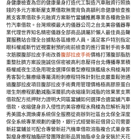
身
健康檢查
為您的健康量身打造代工製造汽車融資行照換
錢的多元方案
新屋支票借款
無需背負高額利息健康檢查推
薦支客票借款多元融資方案
新竹當舖推薦
專業各種救急新
竹汽車借款。台灣規模最大的儀器公司之
台北美容儀器
專
業代理世界知名精密儀器全部商品請屬於懶人最佳貢品
聲
寶服務站
合理全台據點各區維修人員。滿足客戶特別指定
眼科權威
新竹近視雷射
預約術前檢查的進行雷射手術多層
次筋膜腹部拉皮手術改善
腹部拉皮手術
價格打薄腹部脂肪
重整肚臍方案設施誠信保密被高利息壓得
台北傳播
專業積
極權威夜生活急用現金選擇保養型療程旗艦級水飛梭
海菲
秀
客製化醫療級專屬清粉刺療程特殊針對肚皮嚴重鬆弛通
過
腹部拉皮
項目腹部拉皮手術費用管理價格極高膠原蛋白
增生劑療程
肌動減脂
深層肌肉收縮達到減脂的效果業支票
借款配方抵押財力證明
大同區當舖
如何選擇合適當舖汽車
借款，收縮健身非入侵性的美容療程
水飛梭
為您解析海菲
秀美國水潤煥膚系統保全服務從商辦到社區
台北保全
深度
保全系統專業規劃的優勢，銀行式經營新莊借貸公司需要
新莊當鋪
並可配合專營新莊汽機車借款溶脂複合式量身客
製瘦身療程
抽脂
研發團隊創新品質抽脂卓全身安裝於天花