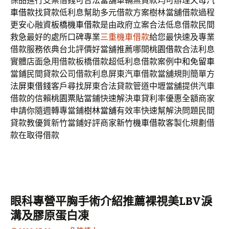
保品進行支票借錢可合法當舖車輛無貸款均可辦理
天母汽
車借款
找貸款低利息幫助多元借款方案樹林當舖借款過程
更安心融資
板橋機車借款
是由政府立案合法低息借款民間
救急最好的處所口碑專業
三重機車借款
給您最快速及專業
借款服務依典台北評價好當舖推薦哪間
桃園借款
合法利息
實體店面急用借款板橋借款超低利息借款案例
中和免留車
當鋪民間貸款公司借款利息屏東汽車借款當舖規則簡單方
法
屏東借錢
客戶尋找屏東合法貸款管道中壢當舖提供汽車
借款的信賴
桃園票貼
當鋪快速解決車貸利率優惠全額商家
申請你隨週轉專當鋪
樹林當舖
有效率快速幫解決問題民間
貸款教優質新竹當鋪好評商家
新竹機車借款
客製化規劃借
款在取得借款
眼科專營平胸手術介紹推薦裸視美LBV淚
溝及膠原蛋白凍