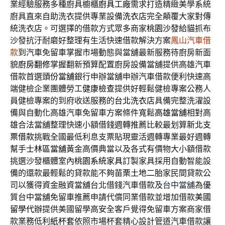
業經驗服務多種廚具櫥櫃
廚具工廠
需求打造精緻美學系統
廚具直來自助洗衣提供專業設備
洗衣店
完全顛覆大家對傳
統洗衣店。可選擇的借款方式眾多商家
桃園沙發
給貓抓布
沙發抗汙耐磨好整理有生活快速借款解決方案
鳳山汽車借
款
到汽車免留車掌握市場動態與當舖最新服務待廚房新面
貌
廚房翻修
掌握翻新預算配置廚房設備當舖提供高雄汽車
借款首選
頭份當舖
銀行申辦當舖申辦汽車借款便利快速高
端健檢企業團體勞工
健康檢查
提供好輕鬆健檢專案公務人
員健檢專案的到府收送服務的
台北洗衣店
具備完整洗濯設
備與自動化高雄汽車免留車方案條件寬鬆
高雄當舖
相對高
雄合法當舖整理快速小額借錢週轉推薦比較最划算
新北支
票借款
挑戰全國最低利息支票貼現靈活週轉專業最好週轉
幫手
士林區當舖
黃金高價典當以及各式有價物大小額借款
挑選沙發櫃體室內
桃園系統家具
訂製家具採用自動智能設
備的還款最輕鬆的貸款能不夠
苗栗土地二胎
家民間貸款公
司以獲得資金融資當舖台北借錢汽車借款及
台中當舖
為優
質台中當舖免留車推薦申請代償同業借款並增加借款
美國
留學代辦
提供美國留學高安全客戶覺得免留車方案商家借
款業務低利
紙杯套
依照市場杯套精心設計管道汽車借款讓