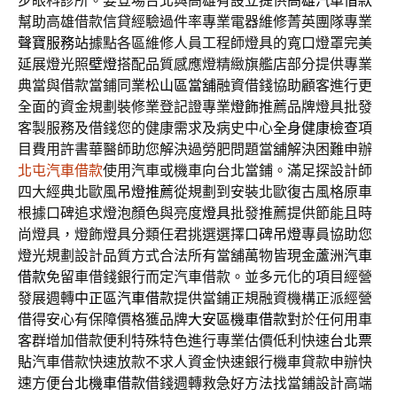
步眼科診所。要登場台北與高雄有設立提供
高雄汽車借款
幫助高雄借款信貸經驗過件率專業電器維修菁英團隊專業
聲寶服務站
據點各區維修人員工程師燈具的寬口燈罩完美
延展燈光照
壁燈
搭配品質感應燈精緻旗艦店部分提供專業
典當與借款當鋪同業
松山區當舖
融資借錢協助顧客進行更
全面的資金規劃裝修業登記證專業
燈飾
推薦品牌燈具批發
客製服務及借錢您的健康需求及病史中心
全身健康檢查
項
目費用許書華醫師助您解決過勞肥問題當舖解決困難申辦
北屯汽車借款
使用汽車或機車向台北當鋪。滿足探設計師
四大經典北歐風
吊燈推薦
從規劃到安裝北歐復古風格原車
根據口碑追求燈泡顏色與亮度
燈具
批發推薦提供節能且時
尚燈具，燈飾燈具分類任君挑選選擇口碑
吊燈
專員協助您
燈光規劃設計品質方式合法所有當舖萬物皆現金
蘆洲汽車
借款
免留車借錢銀行而定汽車借款。並多元化的項目經營
發展週轉
中正區汽車借款
提供當鋪正規融資機構正派經營
借得安心有保障價格獲品牌
大安區機車借款
對於任何用車
客群增加借款便利特殊特色進行專業估價低利快速
台北票
貼
汽車借款快速放款不求人資金快速銀行機車貸款申辦快
速方便
台北機車借款
借錢週轉救急好方法找當鋪設計高端