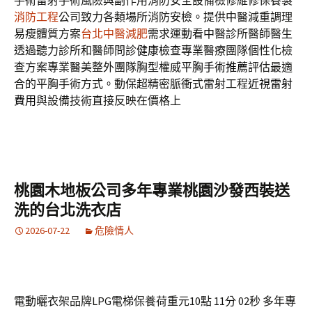
手術雷射手術風險與副作用消防安全設備檢修維修保養製
消防工程
公司致力各類場所消防安檢。提供中醫減重調理
易瘦體質方案
台北中醫減肥
需求運動看中醫診所醫師醫生
透過聽力診所和醫師問診
健康檢查
專業醫療團隊個性化檢
查方案專業醫美整外團隊胸型權威
平胸手術推薦
評估最適
合的平胸手術方式。動保超精密脈衝式雷射工程
近視雷射
費用
與設備技術直接反映在價格上
桃園木地板公司多年專業桃園沙發西裝送
洗的台北洗衣店
2026-07-22
危險情人
電動曬衣架品牌LPG電梯保養荷重元10點 11分 02秒
多年專