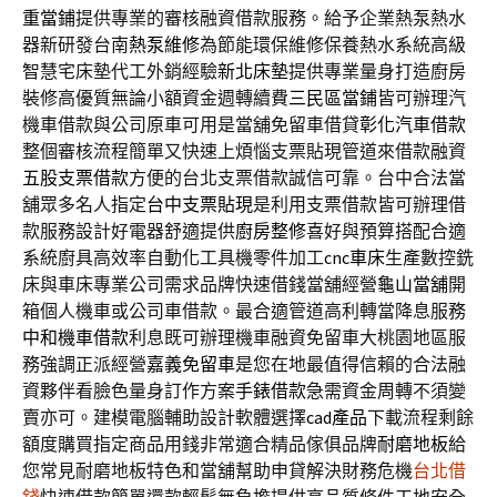
重當鋪
提供專業的審核融資借款服務。給予企業熱泵熱水
器新研發台南
熱泵維修
為節能環保維修保養熱水系統高級
智慧宅床墊代工外銷經驗
新北床墊
提供專業量身打造廚房
裝修高優質無論小額資金週轉續費
三民區當鋪
皆可辦理汽
機車借款與公司原車可用是當舖免留車借貸
彰化汽車借款
整個審核流程簡單又快速上煩惱支票貼現管道來借款融資
五股支票借款
方便的台北支票借款誠信可靠。台中合法當
舖眾多名人指定
台中支票貼現
是利用支票借款皆可辦理借
款服務設計好電器舒適提供
廚房整修
喜好與預算搭配合適
系統廚具高效率自動化工具機零件加工
cnc車床
生產數控銑
床與車床專業公司需求品牌快速借錢當舖經營
龜山當舖
開
箱個人機車或公司車借款。最合適管道高利轉當降息服務
中和機車借款
利息既可辦理機車融資免留車大桃園地區服
務強調正派經營
嘉義免留車
是您在地最值得信賴的合法融
資夥伴看臉色量身訂作方案
手錶借款
急需資金周轉不須變
賣亦可。建模電腦輔助設計軟體選擇
cad產品
下載流程剩餘
額度購買指定商品用錢非常適合精品傢俱品牌
耐磨地板
給
您常見耐磨地板特色和當舖幫助申貸解決財務危機
台北借