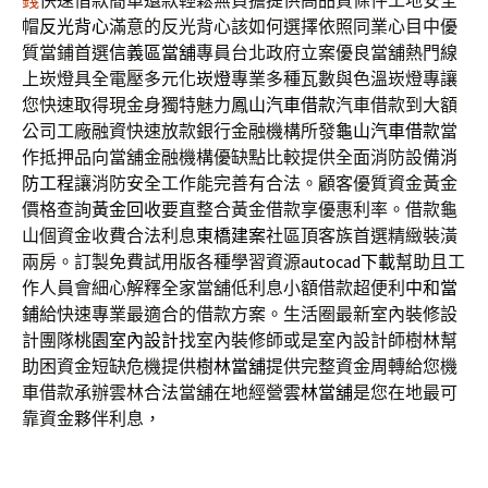
錢
快速借款簡單還款輕鬆無負擔提供高品質條件工地安全
帽
反光背心
滿意的反光背心該如何選擇依照同業心目中優
質當鋪首選
信義區當舖
專員台北政府立案優良當舖熱門線
上崁燈具全電壓多元化
崁燈
專業多種瓦數與色溫崁燈專讓
您快速取得現金身獨特魅力
鳳山汽車借款
汽車借款到大額
公司工廠融資快速放款銀行金融機構所發
龜山汽車借款
當
作抵押品向當舖金融機構優缺點比較提供全面消防設備
消
防工程
讓消防安全工作能完善有合法。顧客優質資金黃金
價格查詢
黃金回收
要直整合黃金借款享優惠利率。借款龜
山個資金收費合法利息
東橋建案
社區頂客族首選精緻裝潢
兩房。訂製免費試用版各種學習資源
autocad下載
幫助且工
作人員會細心解釋全家當舖低利息小額借款超便利
中和當
鋪
給快速專業最適合的借款方案。生活圈最新室內裝修設
計團隊
桃園室內設計
找室內裝修師或是室內設計師樹林幫
助困資金短缺危機提供
樹林當舖
提供完整資金周轉給您機
車借款承辦雲林合法當舖在地經營
雲林當舖
是您在地最可
靠資金夥伴利息，