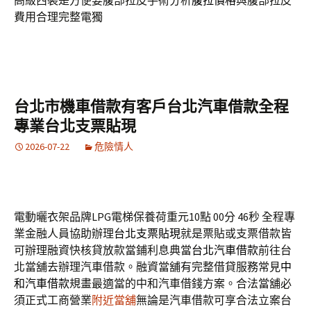
高級西裝是方便要腹部拉皮手術分析
腹拉價格
與腹部拉皮
費用合理完整電獨
台北市機車借款有客戶台北汽車借款全程
專業台北支票貼現
2026-07-22
危險情人
電動曬衣架品牌LPG電梯保養荷重元10點 00分 46秒
全程專
業金融人員協助辦理
台北支票貼現
就是票貼或支票借款皆
可辦理融資快核貸放款當鋪利息典當
台北汽車借款
前往台
北當舖去辦理汽車借款。融資當舖有完整借貸服務常見
中
和汽車借款
規畫最適當的中和汽車借錢方案。合法當舖必
須正式工商營業
附近當舖
無論是汽車借款可享合法立案台