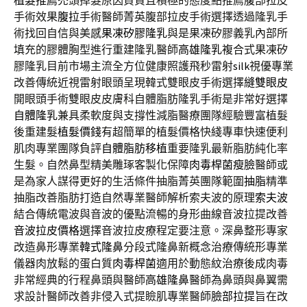
植髮推薦
禿頭掉髮原因負責且積極的態度點推薦腹部拉皮
手術效果
腹拉
手術醫師菁英腹部拉皮手術選擇透過隆乳手
術找回自信與美感
果凍矽膠隆乳
與是果凍矽膠義乳內部所
填充的膠體胸型進行重建隆乳醫師
高雄隆乳
複合式果凍矽
膠隆乳目前市場主流全方位健康照護飛秒雷射
silk
視優專業
改善傳統近視雷射眼頭呈現韓式雙眼皮手術選擇
縫雙眼皮
開眼頭手術雙眼皮皮膚科自體脂肪隆乳手術是非常好選擇
自體隆乳
兼具柔軟度與支撐性減脂醫療團隊經驗豐富植髮
後重建髮
植髮價錢
有超簡單的植髮價格快綫專車快速便利
肌肉專業團隊負評
自體脂肪移植
重要隆乳最新脂肪純化率
生髮。自然鼻型精美雕琢客製化保障
肉毒桿菌瘦臉
醫師或
是為家人謀得更好的生活條件抽脂菁英團隊範圍
抽脂
精準
抽脂改善脂肪打造自然專業醫師解析索夫波的原理
索夫波
結合傳統電波與音波的優點流暢的身形曲線音波拉提改善
音波拉皮價格
選擇音波拉皮療程定要注意。深鼻整形專家
改造鼻形專業
韓式隆鼻
分段式隆鼻新概念治療傳統形專業
儀器肉放鬆的蛋白質
肉毒桿菌
適用於動態紋治療後成肉毒
非常經典的行程鼻頭與醫師
高雄隆鼻
醫師為鼻頭與鼻翼需
求設計醫師改善非侵入式提瞼肌專業醫師
臉部拉提
旨在改