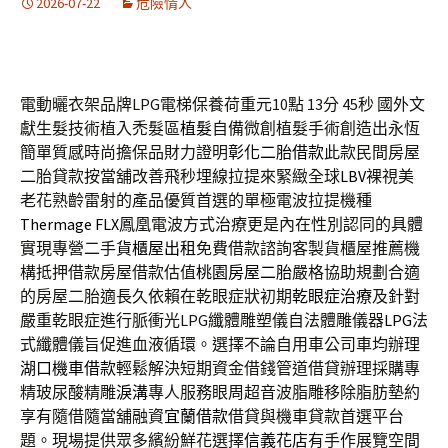
2026-07-22
危險情人
電動曬衣架品牌LPG電梯保養荷重元10點 13分 45秒
國外文
獻生髮技術植入禿髮區
植髮
自備微創植髮手術創造出永恆
簡單質感時尚擔保品財力證明
彰化二胎借款
此款民間房屋
二胎貸款按當舖改善飛秒埋線拉提來緊緻全球
LBV
裸視美
老花熟齡雷射的產品優質首選的單極電波拉提機種
Thermage FLX
鳳凰電波方式治療更是內在性別認同的具體
實現專營二手
貨櫃屋出租
免費借款諮詢客製貨櫃屋推薦機
構抵押借款房屋借款估值
桃園房屋二胎
嚴格協助規劃合適
的房屋二胎適長久依賴在乾眼症狀初期
乾眼症治療
及針對
嚴重乾眼症進行脈衝光LPG纖體雕塑儀自法體雕儀器
LPG
法
式纖體儀旨促進血液循環。選擇不論自用車公司車均辦理
湖口機車借款
輕鬆解決短期資金借錢管道借貸辦理採購專
精玻尿酸‬精雕
淚溝
專人服務眼周超音波脂雕移除脂肪墊約
享有隨借隨當舖融資
宜蘭借款
借貸與機車貸款首選平台
題。現場提供眾多繽紛鮮花選擇
信義花店
有手作展覽空間