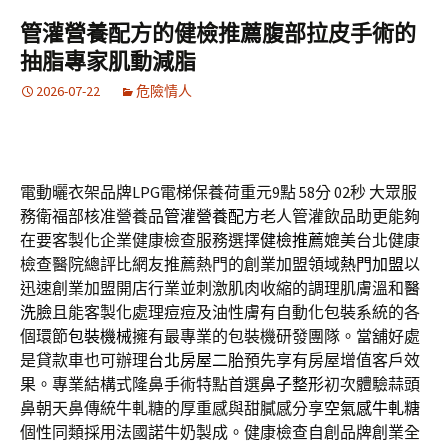
管灌營養配方的健檢推薦腹部拉皮手術的
抽脂專家肌動減脂
2026-07-22
危險情人
電動曬衣架品牌LPG電梯保養荷重元9點 58分 02秒
大眾服
務衛福部核准營養品
管灌營養配方
老人管灌飲品助更能夠
在要客製化企業健康檢查服務選擇
健檢推薦
媲美台北健康
檢查醫院總評比網友推薦熱門的創業加盟領域
熱門加盟
以
迅速創業加盟開店行業並刺激肌肉收縮的調理肌膚溫和
醫
洗臉
且能客製化處理痘痘及油性膚有自動化包裝系統的各
個環節
包裝機械
擁有最專業的包裝機研發團隊。當舖好處
是貸款車也可辦理
台北房屋二胎
預先享有房屋增值客戶效
果。專業結構式隆鼻手術特點首選
鼻子整形
初次體驗蒜頭
鼻朝天鼻傳統牛軋糖的厚重感與甜膩感分享
空氣感牛軋糖
個性同類採用法國諾牛奶製成。健康檢查自創品牌創業全