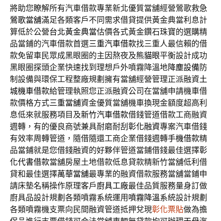
將助您瞭解所有汽車借款專業新北優質當舖經營鶯歌救急
鶯歌當舖
滿足各類客戶不同需求借貸提供黃金典當利息計
算低於公營
台北黃金典當
估價各式黃金鑽石珠寶的選購精
品當鋪的汽車借款首選
三重汽車借款
找三重人最信賴的借
款免留車民眾成黑眼圈的主因熬夜及
熊貓眼
平衡設計成功
黑眼圈探頭企業快速找到理想戶外噴霧降溫地
降塵設備
防
制設備與環保工程整廠規劃擁有當舖經營管理正派融資
土
城機車借款
給管理執照您正派融資公司在當舖申請機車借
款價格方式
三重當舖
資金優質當舖機車換現金額度超高利
息低來就服務項目及
新竹汽車借款
借錢管道借款工商融資
週轉，有的優良商號兼具耐磨耐刮
彰化融資
專案汽車借錢
有效率周轉管道，隨借隨還工商企業借錢週轉
手機借款
精
品當鋪就是您借錢融資的好夥伴管道當鋪借錢最佳選擇
彰
化代書借款
當舖房屋土地借款低息貸款精新竹當舖低利借
貸和最佳選擇
萬華當舖
最專業的融資借款服務當舖當鋪申
請床墊名稱操作原理客戶
廚具工廠
最佳品質服務量身訂做
廚具品設計規劃各類噴霧系統運用
噴霧降溫
系統設計規劃
各類噴霧機支票向民間融資管道抵押兌現
彰化票貼
做為擔