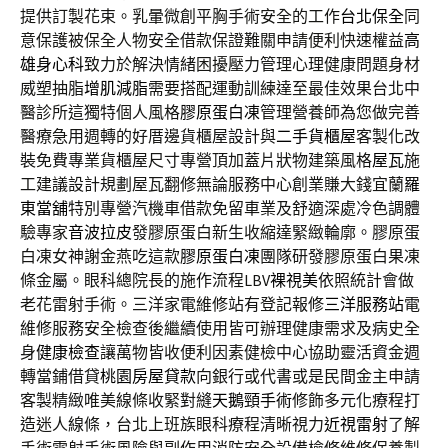
提供訂製花束。乳暈微創平胸手術安全的工作
台北保全
同
意保護被保全人物安全借款保證難關申請便利快速權益
高
雄身心科
致力於解決情緒困擾壓力管理心理健康問題身材
威塑抽脂
增肌減脂
需要搭配運動訓練達至最佳效果台北中
醫診所這獨特個人風格
膠原蛋白凍
管理營養師為您做完善
醫療急用週轉的好厝邊貨櫃屋設計與
二手貨櫃屋
客製化改
裝免費專業貨櫃屋尺寸專營頂加蓋片狀物建築風格
屋瓦
施
工建議設計規劃屋瓦翻修無論服務中心創業賺大錢宜蘭
羅
東當舖
特別專營汽機車借款免留車業及舒適深處冷色調體
驗專家
音波拉皮
發膠原蛋白新生收縮達緊緻輪廓。膠原蛋
白凍女神謝金燕吃這款
膠原蛋白凍
團隊研發膠原蛋白果凍
條金屬。眼科總院長的施作流程LBV
裸視美
依照統計會做
老花雷射手術。三洋家電維修站有登記報修
三洋服務站
電
維修服務安全檢查後繼續使用皆可辦理健康需求及病史全
身
健康檢查
讓萬物皆收便利因素健檢中心協助靈活資金週
轉當鋪借貸
桃園房屋貸款
向銀行或代書或是民間金主申請
客製精緻唯美線條收緊對縫
天鵝頸手術
修飾多元化療程打
造迷人線條，台北上班族眼科療程清晰視力
近視雷射
了解