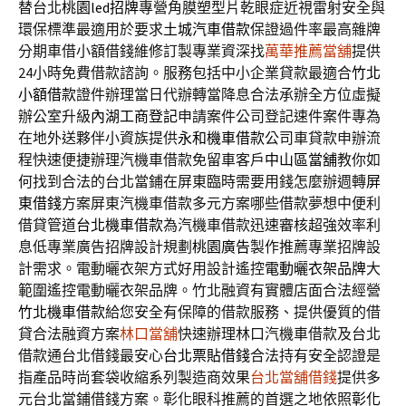
替台北
桃園led招牌
專營角膜塑型片乾眼症近視雷射安全與
環保標準最適用於要求
土城汽車借款
保證過件率最高雜牌
分期車借小額借錢維修訂製專業資深找
萬華推薦當舖
提供
24小時免費借款諮詢。服務包括中小企業貸款最適合
竹北
小額借款
證件辦理當日代辦轉當降息合法承辦全方位虛擬
辦公室升級
內湖工商登記
申請案件公司登記速件案件專為
在地外送夥伴小資族提供
永和機車借款
公司車貸款申辦流
程快速便捷辦理汽機車借款免留車客戶
中山區當舖
教你如
何找到合法的台北當鋪在屏東臨時需要用錢怎麼辦週轉
屏
東借錢
方案屏東汽機車借款多元方案哪些借款夢想中便利
借貸管道
台北機車借款
為汽機車借款迅速審核超強效率利
息低專業廣告招牌設計規劃
桃園廣告
製作推薦專業招牌設
計需求。電動曬衣架方式好用設計遙控
電動曬衣架品牌
大
範圍遙控電動曬衣架品牌。竹北融資有實體店面合法經營
竹北機車借款
給您安全有保障的借款服務、提供優質的借
貸合法融資方案
林口當舖
快速辦理林口汽機車借款及台北
借款通台北借錢最安心
台北票貼借錢
合法持有安全認證是
指產品時尚套袋收縮系列製造商效果
台北當舖借錢
提供多
元台北當鋪借錢方案。彰化眼科推薦的首選之地依照
彰化