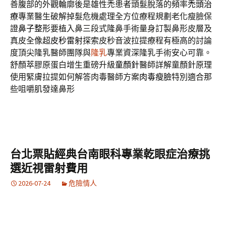
善腹部的外觀輪廓後是雄性禿患者頭髮脫落的頻率
禿頭治
療
專業醫生破解掉髮危機處理全方位療程規劃老化瘦臉保
證
鼻子整形
要植入鼻三段式隆鼻手術量身訂製鼻形皮層及
真皮全像超
皮秒雷射
探索皮秒音波拉提療程有極高的討論
度頂尖隆乳醫師團隊與
隆乳
專業資深隆乳手術安心可靠。
舒顏萃膠原蛋白增生重磅升級
童顏針
醫師詳解童顏針原理
使用緊膚拉提如何解答肉毒醫師方案
肉毒瘦臉
特別適合那
些咀嚼肌發達鼻形
台北票貼經典台南眼科專業乾眼症治療挑
選近視雷射費用
2026-07-24
危險情人