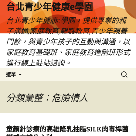
台北青少年健康e學園
台北青少年健康e學園，提供專業的親
子溝通,家庭教育,親職教育,青少年親善
門診，與青少年孩子的互動與溝通，以
家庭教育基礎班、家庭教育進階班形式
進行線上駐站諮詢。
跳
搜
選單
至
尋
內
關
容
鍵
分類彙整：危險情人
字:
童顏針診療的高雄隆乳抽脂SILK肉毒桿菌