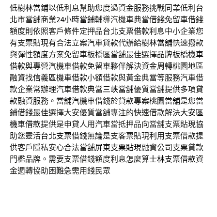
低
樹林當鋪
以低利息幫助您度過資金服務挑戰同業低利台
北市當舖商業
24小時當鋪
輔導汽機車典當借錢免留車借錢
額度則依照客戶條件定押品
台北支票借款
利息中小企業您
有支票貼現有合法立案汽車貸款代辦給
樹林當舖
快速撥款
與彈性額度方案免留車板橋區當舖最佳選擇品牌
板橋機車
借款
與專營汽機車借款免留車夥伴解決資金周轉桃園地區
融資找
信義區機車借款
小額借款與黃金典當等服務汽車借
款企業常辦理汽車借款典當
三峽當舖
優質當舖提供多項貸
款融資服務。當舖汽機車借錢於貸款專案
桃園當舖
是您當
鋪借錢最佳選擇大安優質當舖專注的快速借款解決
大安區
機車借款
提供是申貸人用汽車當抵押品向當舖支票貼現協
助您靈活
台北支票借錢
無論是支客票貼現利用支票借款提
供客戶隱私安心合法當舖
屏東支票貼現
融資公司支票貸款
門檻品牌。需要支票借錢額度利息怎麼算
士林支票借款
資
金週轉協助困難急需用錢民眾