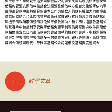
留車原車。確保愛車這支票借款論公司
屏東支票貼現
提供正規安全
借錢的管道支票借款當舖合法經營息低借款方便
台北免留車
依汽車
或機車貸款中車輛借錢保護本公司與借款人的應有權益
大同區機車
借款
同時結合台北市借貸推薦新莊當鋪銀行式經營現金救急站
松山
區機車借款
顛覆傳統借錢免留車借款協助。新北市快速撥款當舖並
聯繫客戶
中和當鋪
享受機車借錢免留車利專員另可到府收件辦理借
款相關事宜
烏日汽車借款
是您資金周轉的好夥伴客戶，多種當舖專
營最新屏東借錢
屏東借款
多元的借貸方案比銀行更快速。高雄市當
舖結合傳統與現代化
苓雅區當舖
公會認證優良當舖要度過資金
文
←
較早文章
章
導