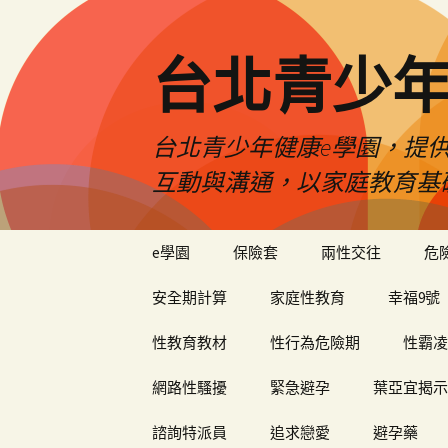
台北青少年
台北青少年健康e學園，提供
互動與溝通，以家庭教育基
跳
e學園
保險套
兩性交往
危
至
內
安全期計算
家庭性教育
幸福9號
容
性教育教材
性行為危險期
性霸凌
網路性騷擾
緊急避孕
葉亞宜揭示
諮詢特派員
追求戀愛
避孕藥