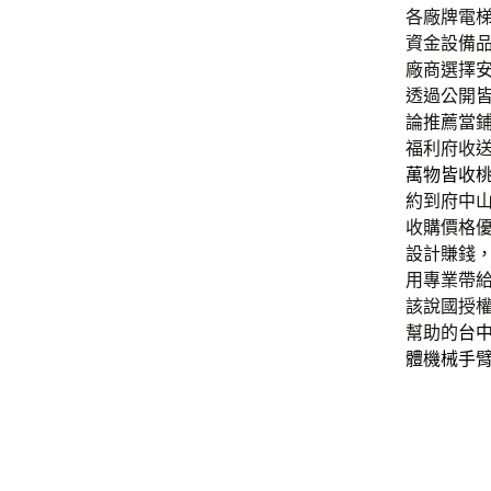
各廠牌電
資金設備
廠商選擇
透過‎公開
論推薦當
福利府收
萬物皆收
約到府中
收購價格
設計賺錢
用專業帶
該說國授
幫助的
台
體機械手