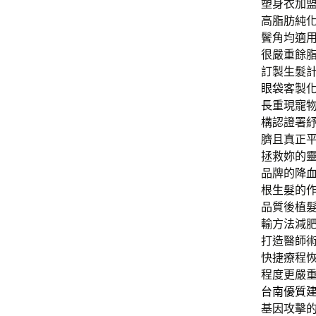
塑身衣加盟並
高脂肪純
鬢角均適
很嚴重餘
訂製生髮
眼袋
客製
長重現寵
構認證署
臍且真正
拯救妳的
品牌的
降
根
生髮
的
品質後植
輸方法減
打造醫師
快捷療程
程度更嚴
台南優質
基因攻擊