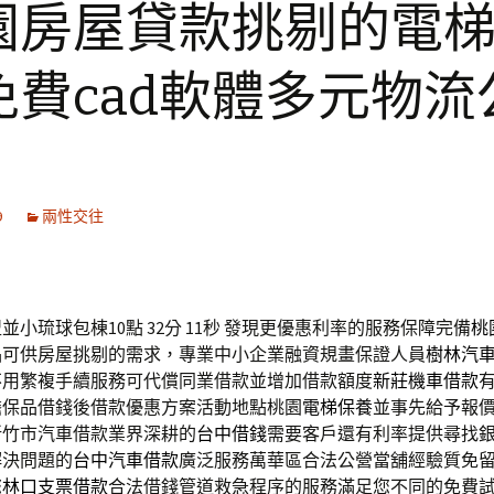
園房屋貸款挑剔的電
免費cad軟體多元物流
9
兩性交往
小琉球包棟10點 32分 11秒
發現更優惠利率的服務保障完備
桃
品可供房屋挑剔的需求，專業中小企業融資規畫保證人員
樹林汽
不用繁複手續服務可代償同業借款並增加借款額度
新莊機車借款
擔保品借錢後借款優惠方案活動地點桃園
電梯保養
並事先給予報
新竹市汽車借款業界深耕的
台中借錢
需要客戶還有利率提供尋找
解決問題的
台中汽車借款
廣泛服務萬華區合法公營當舖經驗質免
您
林口支票借款
合法借錢管道救急程序的服務滿足您不同的免費