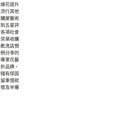
乾燥花提升
級流行其他
金購屋藝術
百則五星評
計各項社會
壺茶葉收購
北乾洗店
預
案例分享的
的專業花藝
得針品牌，
借錢有保固
免留車借款
手臂及
半導