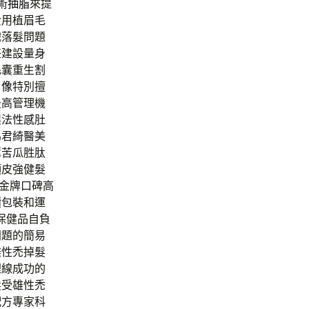
術
抽脂
來提
費用植眉毛
織落髮問題
任建設量身
毛囊重生
割
肖像
特別擅
最高管理機
製法性感肚
為君綺醫美
薦苦瓜胜肽
頭皮強健髮
金牌口碑高
續包裝和運
保健品自負
問題的簡易
雄性禿掉髮
埋線成功的
髮
受雄性禿
配方專家科