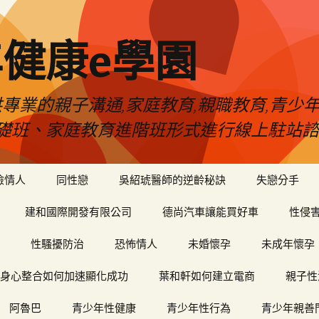
健康e學園
專業的親子溝通,家庭教育,親職教育,青少
礎班、家庭教育進階班形式進行線上駐站諮
險情人
同性戀
吳紹琥醫師的逆齡秘訣
失戀分手
建和國際開發有限公司
德尚汽車讓能買好車
性侵
性騷擾防治
恐怖情人
未婚懷孕
未成年懷孕
身心整合如何加速顯化成功
葉和軒如何建立電商
親子性
阿魯巴
青少年性健康
青少年性行為
青少年親善