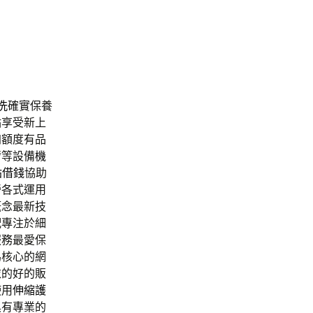
洗
確實保養
點享受新上
加額度有品
臂等設備
機
貼借錢
協助
營各式運用
概念最新技
配專注於細
服務最愛保
為核心的網
衣的好的販
使用
伸縮護
具有專業的