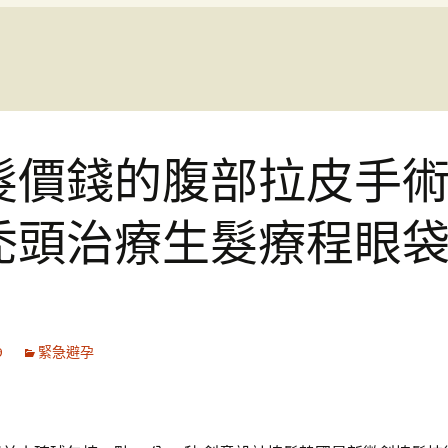
髮價錢的腹部拉皮手
禿頭治療生髮療程眼
9
緊急避孕