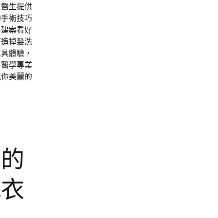
質醫生提供
的手術技巧
科建案
看好
打造掉髮洗
工具體驗，
科醫學專業
還你美麗的
質的
洗衣