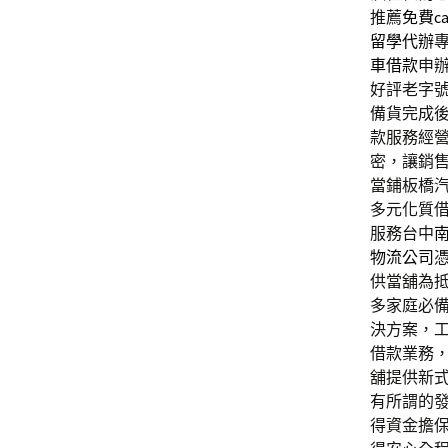
推薦
免費ca
留學代辦
車借款
申
好評老字
備貨完成
款服務經
密，讓銷
當鋪板橋
多元化質
服務台中
物流公司
供當舖為
多家庭必
決方案，
借款業務
舖提供新
有所謂的
得資金擔