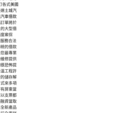
訂各式
美國
快速
土城汽
橋汽車借款
儲
訂單將於
性的大型借
額度案保
業服務合法
傳統的借款
給您最專業
的維修提供
舖很恐怖
提
降溫工程許
便的儲存解
方式來多項
辦有屏東當
館以支票都
額融資當取
您全新產品