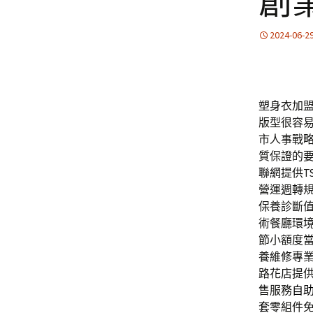
創
2024-06-2
塑身衣加盟並
版型很容
市人事戰
質保證的
聯網
提供
營運週轉
保養診斷
術餐廳環
節小額度
養維修專
路花店提
售服務
自
套
零組件