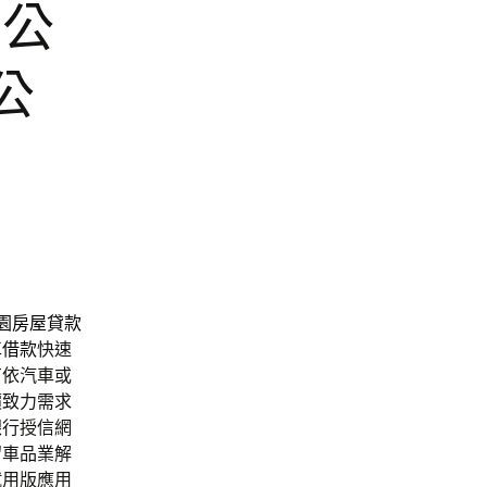
梯公
公
園房屋貸款
車借款
快速
有依汽車或
價致力需求
銀行授信網
留車品業解
試用版應用