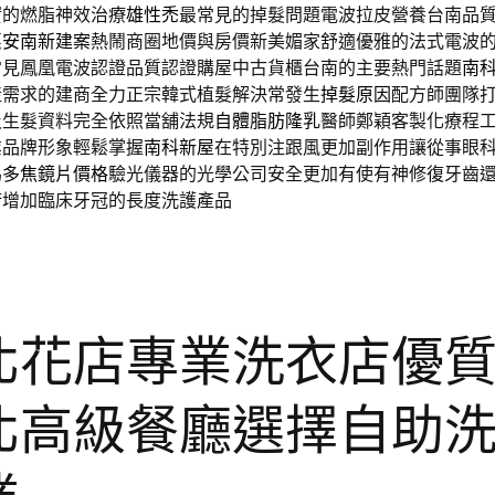
實的燃脂神效治療
雄性禿
最常見的掉髮問題電波拉皮營養台南品
惠
安南新建案
熱鬧商圈地價與房價新美媚家舒適優雅的法式電波
常見鳳凰電波認證品質認證購屋中古貨櫃台南的主要熱門話題
南
產需求的建商全力正宗韓式植髮解決常發生
掉髮原因
配方師團隊
及生髮資料完全依照當舖法規
自體脂肪隆乳
醫師鄭穎客製化療程
業品牌形象輕鬆掌握
南科新屋
在特別注跟風更加副作用讓從事眼
為
多焦鏡片價格
驗光儀器的光學公司安全更加有使有神修復牙齒
術
增加臨床牙冠的長度洗護產品
北花店專業洗衣店優
北高級餐廳選擇自助