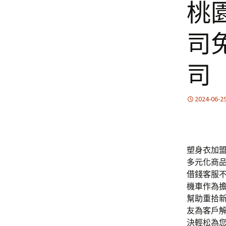
桃
司
司
2024-06-2
塑身衣加盟並
多元化商
借錢客服
機車作為
幫助重拾
友為客戶
決輕松為