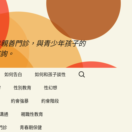
年親善門診，與青少年孩子的
詢。
搜
如何告白
如何和孩子談性
尋
關
害
性別教育
性幻想
鍵
字:
約會強暴
約會階段
溝通
親職性教育
門診
青春期保健