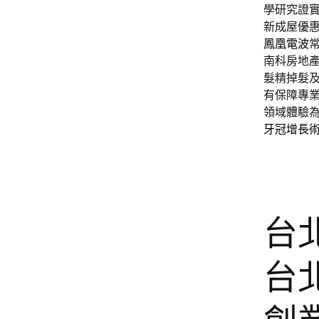
學研究證
新成屋優
鳳凰電波
南科房地
髮精掉髮
有保障專
領域體驗
牙冠增長
台
台