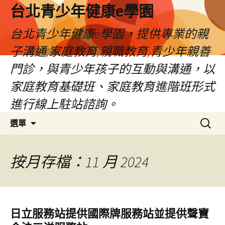
台北青少年健康e學園
台北青少年健康e學園，提供專業的親
子溝通,家庭教育,親職教育,青少年親善
門診，與青少年孩子的互動與溝通，以
家庭教育基礎班、家庭教育進階班形式
進行線上駐站諮詢。
跳
搜
選單
至
尋
內
關
容
鍵
按月存檔：11 月 2024
字:
日立服務站提供國際牌服務站並提供聲寶