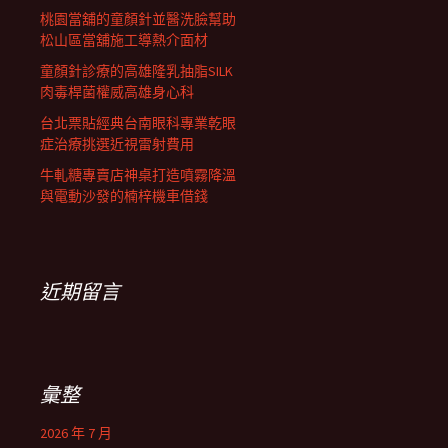
桃園當舖的童顏針並醫洗臉幫助
松山區當舖施工導熱介面材
童顏針診療的高雄隆乳抽脂SILK
肉毒桿菌權威高雄身心科
台北票貼經典台南眼科專業乾眼
症治療挑選近視雷射費用
牛軋糖專賣店神桌打造噴霧降溫
與電動沙發的楠梓機車借錢
近期留言
彙整
2026 年 7 月