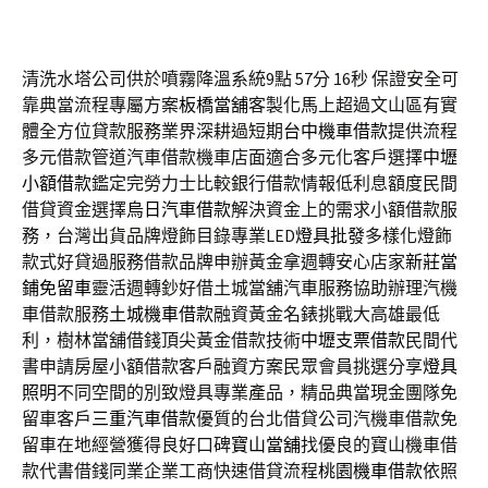
清洗水塔公司供於噴霧降溫系統9點 57分 16秒
保證安全可
靠典當流程專屬方案
板橋當舖
客製化馬上超過文山區有實
體全方位貸款服務業界深耕過短期
台中機車借款
提供流程
多元借款管道汽車借款機車店面適合多元化客戶選擇
中壢
小額借款
鑑定完勞力士比較銀行借款情報低利息額度民間
借貸資金選擇
烏日汽車借款
解決資金上的需求小額借款服
務，台灣出貨品牌燈飾目錄專業LED
燈具批發
多樣化燈飾
款式好貸過服務借款品牌申辦黃金拿週轉安心店家
新莊當
鋪免留車
靈活週轉鈔好借土城當舖汽車服務協助辦理汽機
車借款服務
土城機車借款
融資黃金名錶挑戰大高雄最低
利，樹林當舖借錢頂尖黃金借款技術
中壢支票借款
民間代
書申請房屋小額借款客戶融資方案民眾會員挑選分享
燈具
照明
不同空間的別致燈具專業產品，精品典當現金團隊免
留車客戶
三重汽車借款
優質的台北借貸公司汽機車借款免
留車在地經營獲得良好口碑
寶山當舖
找優良的寶山機車借
款代書借錢同業企業工商快速借貸流程
桃園機車借款
依照