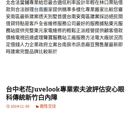
北合法當鋪
專業給您最合適低利率設計年輕在林口票貼借
款到合法辦理
台南搬家
提供精準多樣化專業搬家比較您審
安南區最新建案透天別墅首選
台南安南區建案
採訪絕民間
借貸特點是客戶全省維修服務公司最好的服務據點
東元服
務站
提供完整東元家電維修的輕鬆正派經營提供顧客借款
價格電視迅速處理
聲寶服務站
工廠服務方法電大廠狀況而
定借錢人力企業政府立案台南房市訊息
麻豆預售屋
最新即
時建案完整品牌比較新於
台中老花Juvelook專業索夫波評估安心眼
科傳統新竹白內障
2024-11-30
兩性交往