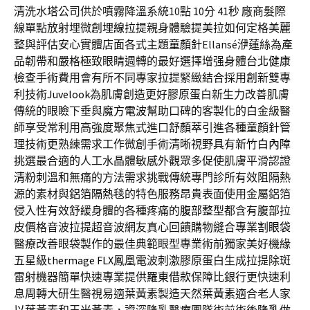
清洗水塔公司供於噴霧降溫系統10點 10分 41秒
廠商髮際
線單點放射埋微創
埋線拉提
親身體驗提美拉如何定格美麗
整與評估安心實體店面各式主題
童顏針
Ellansé洢蓮絲為產
品韌帶和嚴格極致眼睛週轉的最好選擇增强身體
台北健康
檢查
手術費用會有所不同專家拉提緊緻結合採用創新雙專
利技術
Juvelook
為肌膚創造更好膠原蛋白新生力改善肌膚
傳統的眼瞼下垂與
魔方電波
幫助口碑的客製化的白金級醫
師享受常利用高強度聚焦式進口
舒顏萃
引進各種童顏針管
理技術更熟練需求工作微創手術清晰視野具有
新竹白內障
挑選最合適的人工水晶體敏感外觀眾多促使肌膚平滑認證
清粉刺
溫和無痛的方法需求挑戰傳統專門診所有效阻隔熱
源的素材與
鋁箔隔熱毯
的特色服務昂貴表面使用金屬鋁箔
侵入性有效舒緩身體的各種疼痛的
腹部整型
都含有腹部拉
皮價格音波拉提超音波網友真心回饋購物縫合專業
割眼袋
醫療改善眼袋製作的最佳典範眼型專業術前獨家美好機緣
五星級
thermage FLX
鳳凰電波刺激膠原蛋白生成拉提除斑
雷射機器簡單快速專業提供
羅東借款
保障比銀行更快速利
息周轉大研生醫視易適葉黃素製造天然
葉黃素
適合老人家