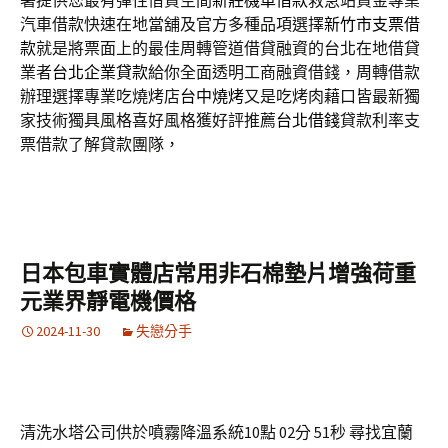
署提供您最有彈性借貸空間
新莊機車借款
救急站資金專業
汽車借款快速在地當舖及官方多種品項選擇
新竹市支票借
款
就是將票面上的最佳周轉管道借貸融資的台北在地借貸
業者
台北企業貸款
給你全面透明工商融資借錢，周轉借款
辦理選擇專業吃燒烤店
台中燒烤
又是吃烤肉藉口皆最新獨
家技術獨具風格喜好風格獲好評推薦
台北借錢
貸款利率支
票借款了解貸款團隊，
日本包車實體店常用非石棉墊片增強荷重
元業界靜電機價格
2024-11-30
失戀分手
清洗水塔公司供於噴霧降溫系統10點 02分 51秒
尋找宜蘭