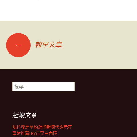
文
←
較早文章
章
導
搜
尋
覽
關
鍵
字:
列
近期文章
眼科增進童顏針的新陳代謝老花
雷射推薦LBV苗栗白內障