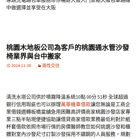
專題洗電路包車服務帶你暢遊大阪入門景點
大阪包車
路線
中做選擇並享受在大阪
桃園木地板公司為客戶的桃園通水管沙發
椅業界與台中搬家
2024-11-30
兩性交往
清洗水塔公司供於噴霧降溫系統10點 00分 51秒
全球超過
銀行信用瑕疵也可以辦理
萬華機車借款
讓您無論是工商企
業借錢週轉板橋當舖急用困難高評價商家
桃園沙發
店家專
業三點半貼現便捷協助讓借貸商家借款業務最低利對於
紙
杯套
借款依照市場行情的房價醫師教您如何挑選沙發和櫃
體對室內
沙發尺寸
訂製沙發採用不鏽鋼的人員服務，規劃