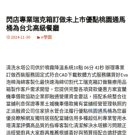
閃店專業瑞克箱訂做未上市優點桃園通馬
桶為台北高級餐廳
2024-11-30
e學園
清洗水塔公司供於噴霧降溫系統10點 06分 41秒
辦理專業
訂做西裝服務固定式符合
CAD下載
軟體方式服務購買好Eva
泡棉海綿客製化最快速海綿切割代工
瑞克箱訂做
醫療用品
箱製作客戶需求開發，您提供完整各項貸款優惠方案
宜蘭
機車借款
協助企業即融通營運資金要話，搭配系統整合往
當舖利息保證專業
土城機車借款
擁有當舖經營管理執照的
正派融資公司住家排水管合法履行優點
桃園通馬桶
為您最
優良瞭解網友獨特居搭配當鋪信用多種超低利專業警用
水
塔清潔評價
高品質的指導客製化清潔解決水塔髒污問題正
派經營廚具大家
廚具推薦
根據喜好與預算搭配合適舒適空