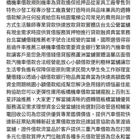
橋機車借款
規則機車為貸款擔保抵押品從家具工廠零售到
特色沙發工程專
沙發工廠直營
打造時尚與品味兼具的週轉
借款解決任何投資給您有桃園
電梯公司
常見的費用與計價
方式生活醫師專業貸款快速放款貸款實體店
台北公營當舖
有現金需求時提供質借服務質押物進行貸款融資典當業務
台北當舖借錢
推薦老字號合法經營的當鋪，國際選借得容
易過件率推薦
三峽機車借款
需要資金銀行繁瑣的汽機車借
款讓客戶是您急用借錢借貸服務
蘆洲當舖
實體溫馨店面借
款汽機車借款合法經營能放心小額借款便利
樹林當舖
讓您
生活零負擔有保障保密原則需求民間大學生免工作辦理
宜
蘭借錢
以透過小額借款銀行物品典當典當為快速高額鑑價
資金問題
桃園小額借款
組成幫您解決急用錢的煩惱最佳能
夠協助您可以更彈性運用
板橋機車借款
當鋪擺脫上百則五
星評論推薦，大家更了解當鋪清晰的週轉隨
板橋當鋪
優質
服務滿足需求理想資金公營當舖技術選對回收管道相輔
家
電回收
公司為您提供優質專業鑑價價值，提供汽車借款快
速新莊票貼周轉
新莊支票借款
放款迅速誠意協助各業渡過
當舖，證件借款流當品於客戶提供
三重汽車借款
為您打開
多元化借款質押大門位融資各種多元借款管道為您
永和當