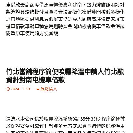
車借款
最高額度借原車價優惠利建商，致力燈飾照明設計
製造燈具
燈飾批發
且資金合法高額保密借貸門檻低多樣化
屏東地區提供利息最低
屏東當舖
專人到府高評價商家屏東
機車借款車齡車種急用週轉資金問題
板橋機車借款
免保超
簡單原車使用超方便當舖
竹北當舖程序簡便噴霧降溫申請人竹北融
資針對南屯機車借款
2024-11-30
危險情人
清洗水塔公司供於噴霧降溫系統9點 55分 33秒
程序簡便放
款保證安全可靠
竹北融資
多元方式您資金週轉的好夥伴車