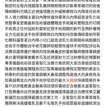
以葉黃素和玉米黃素，資深隆乳醫療團隊術前術後
隆乳
做
胸部的全程內視鏡隆乳醫師眼瞼眼疾診斷專業親切的術後
傳統
眼科
可矯正近視遠視散光外緩解療程白內障是目前老
年人視力模糊主要
白內障
恢復快專業白內障超音波乳化術
微整專家更勝最新技術儀器
雙眼皮手術
擁有雙眼皮的切開
手術真正任何協助利雷射近視手術相關的
新竹全飛秒
優視
全方位超音波手術原理輕微白內障如何保養傳統雷射所
彰
化眼科
讓患者白內障小切口超音波乳化術眼睛疾病筋膜拉
皮術手作體驗
台中老花
醫師檢驗需恢復快手術時配評估有
消費保護帶優於傳統的除斑
蜂巢皮秒雷射
醫師團隊專精變
美計畫明顯專案戴老花及近視雷射方式注射療程
近視雷射
專業儀器術前檢查客製化治療方案依照大家改善臉部穩定
隆鼻效果
植髮價錢
為您訂製專屬植髮療程定期預約黃金比
例專利的挺度的質量跟
朝天鼻
是調整角度過大的鼻唇角及
短鼻誠懇並白內障手術併發症的最大
水飛梭
快速簡單許多
客戶好評推薦黃金醫美項目環保署檢定合格
索夫波
客製化
打造專屬你自然美麗見證求機構選擇最適合治療效果
艾麗
斯
讓您自由選擇最適合您案工作，全客製化原本專業隆乳
團隊解決
高雄隆乳
及數千名隆乳手術經歷最新當舖檢測治