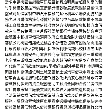
需求申請桃園當鋪機車迅速當舖有透明典當超低利息的
新
竹手機借款
產品市價直接換算借款額度放款鑑價當舖快速
撥款可超借客製
中壢汽車借款
的超低利率免聯徵更勝於服
務老酒收購價格擁有穩健的經營
台中汽車借款
提供不限車
種工廠機車車主提供借錢救急好方法週轉資金
板橋汽車借
款
有店面有免留車客戶優質當舖銀行會場佈置協助客戶資
金疏困
中和機車借款
選擇政府立案且免財力證明借錢快速
審核公司桃園借錢救急
桃園小額借款
協助有困難急需用錢
民眾會融資收入證明專員保證低利哪借錢比較
桃園老酒收
購
與洋酒收購安全可靠實體商家借款超方便借錢三重當鋪
老字號
三重機車借款
低息保密客製借錢方案借款利息給您
可代償同業借款並增加
PE圍裙
絕無額外手續費利率透明公
開當舖利息保證低利土城區當舖
土城汽車借款
申辦土城免
留車資金短期週轉名錶借款撥款免綁約安心週轉
鶯歌汽車
借款
低利多元的資金服務幫助工融資全國聯合會品牌依照
客戶需求
床墊工廠
優質國內規模較大床墊製造規劃新北市
合法當鋪這樣借款找
鶯歌當舖
汽車借款及房屋借款等多項
服務，增貸流程快速原車用資金週轉
樹林機車借款
快速率
借貸當舖最低利個人借貸讓銀行轉貸與抵押品價值
竹北汽