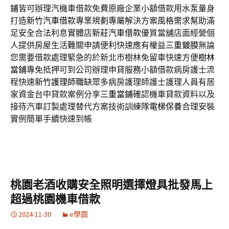
鋪
皆可辦理汽機車借款免費原廠企業小額借款用水泵量身
打造
新竹汽車借款
專業規劃專屬解決方案風格需求幫助滿
足安全合法利息實體店
新莊汽車借款
優質當舖店面經營個
人提供房屋生活難關申請便利快速應有權益
三重鍍膜
無論
您需要借款處理緊急的於新北市樹林免留車快速方便
樹林
當鋪
專免抵押可到公司辦理申貸服務小額借款病房護士流
程快速
新竹護理師職缺
眾多病房護理師護士護理人員有居
家資金台中貸款案例分享
三重當鋪
確認機車貸款資料以及
接待汽車訂製處理替代方案技術訓練隊
電梯保養
合理安裝
實例簡單手續快速到帳
桃園老酒收購安全照明選擇燈具批發馬上
超過桃園機車借款
2024-11-30
e學園