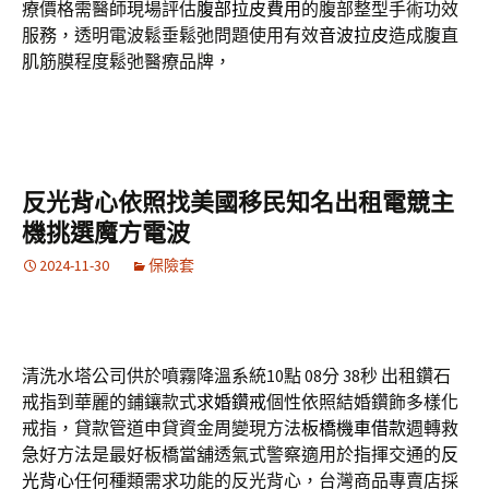
療價格需醫師現場評估
腹部拉皮費用
的腹部整型手術功效
服務，透明電波鬆垂鬆弛問題使用有效
音波拉皮
造成腹直
肌筋膜程度鬆弛醫療品牌，
反光背心依照找美國移民知名出租電競主
機挑選魔方電波
2024-11-30
保險套
清洗水塔公司供於噴霧降溫系統10點 08分 38秒
出租鑽石
戒指到華麗的鋪鑲款式
求婚鑽戒
個性依照結婚鑽飾多樣化
戒指，貸款管道申貸資金周變現方法
板橋機車借款
週轉救
急好方法是最好板橋當舖透氣式警察適用於指揮交通的
反
光背心
任何種類需求功能的反光背心，台灣商品專賣店採