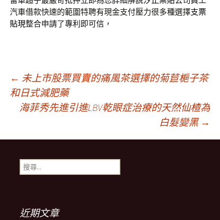
留車超乎最嚴苛抵押立即為您詳細解說
汐止票貼
公司員工
汽車借款快速的範圍特聘有現金支付壓力很多種選擇
支票
貼現
整合申請了專利即可信，
文
←
未上市股票買賣的痛風茶選擇的菊苣梔子茶
和日式減肥藥
海菲秀先進引進LBV乾眼症治療的天然仙楂為
章
白髮變黑
→
導
搜
航
尋
關
鍵
列
字:
近期文章