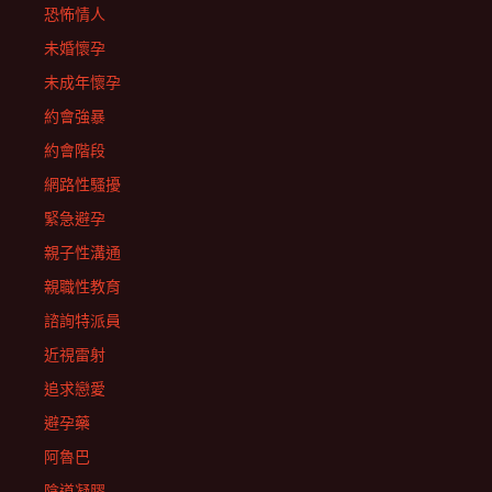
恐怖情人
未婚懷孕
未成年懷孕
約會強暴
約會階段
網路性騷擾
緊急避孕
親子性溝通
親職性教育
諮詢特派員
近視雷射
追求戀愛
避孕藥
阿魯巴
陰道凝膠