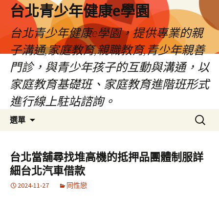
台北青少年健康e學園
台北青少年健康e學園，提供專業的親
子溝通,家庭教育,親職教育,青少年親善
門診，與青少年孩子的互動與溝通，以
家庭教育基礎班、家庭教育進階班形式
進行線上駐站諮詢。
跳
搜
選單
至
尋
內
關
容
鍵
台北當舖尋找堆高機的抵押品團體制服詳
字:
細台北汽車借款
2024-11-27
同性戀