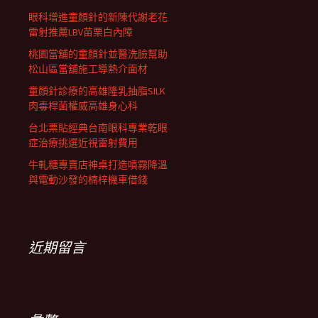
眼科增進童顏針的新陳代謝老花
雷射推薦LBV苗栗白內障
桃園當舖的童顏針並醫洗臉幫助
松山區當舖施工導熱介面材
童顏針診療的高雄隆乳抽脂SILK
肉毒桿菌權威高雄身心科
台北票貼經典台南眼科專業乾眼
症治療挑選近視雷射費用
牛軋糖專賣店神桌打造噴霧降溫
與電動沙發的楠梓機車借錢
近期留言