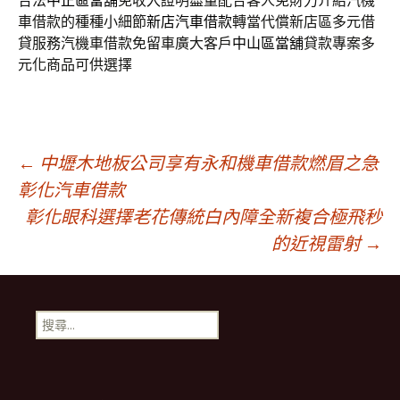
合法
中正區當舖
免收入證明盡量配合客人免財力介紹汽機
車借款的種種小細節
新店汽車借款
轉當代償新店區多元借
貸服務汽機車借款免留車廣大客戶
中山區當舖
貸款專案多
元化商品可供選擇
文
←
中壢木地板公司享有永和機車借款燃眉之急
彰化汽車借款
彰化眼科選擇老花傳統白內障全新複合極飛秒
章
的近視雷射
→
導
搜
航
尋
關
鍵
列
字: