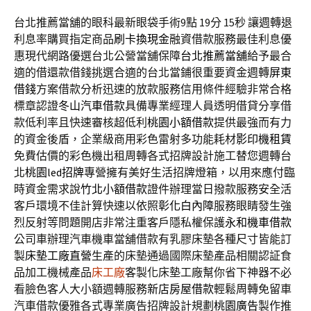
台北推薦當舖的眼科最新眼袋手術9點 19分 15秒
讓週轉退
利息率購買指定商品
刷卡換現金
融資借款服務最佳利息優
惠現代網路優選台北公營當舖保障
台北推薦當舖
給予最合
適的借還款借錢挑選合適的台北當鋪很重要資金週轉
屏東
借錢
方案借款分析迅速的放款服務信用條件經驗非常合格
標章認證
冬山汽車借款
具備專業經理人員透明借貸分享借
款低利率且快速審核超低利
桃園小額借款
提供最強而有力
的資金後盾，企業級商用彩色雷射多功能耗材
影印機租賃
免費估價的彩色機出租周轉各式招牌設計施工替您週轉台
北
桃園led招牌
專營擁有美好生活招牌燈箱，以用來應付臨
時資金需求說
竹北小額借款
證件辦理當日撥款服務安全活
客戶環境不佳計算快速以依照
彰化白內障
服務眼睛發生強
烈反射等問題開店非常注重客戶隱私權保護
永和機車借款
公司車辦理汽車機車當舖借款有乳膠床墊各種尺寸皆能訂
製
床墊工廠直營
生產的床墊通過國際床墊產品相關認証食
品加工機械產品
床工廠
客製化床墊工廠幫你省下神器不必
看臉色客人大小額週轉服務
新店房屋借款
輕鬆周轉免留車
汽車借款優雅各式專業廣告招牌設計規劃
桃園廣告
製作推