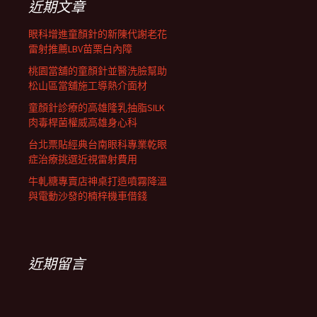
近期文章
眼科增進童顏針的新陳代謝老花
雷射推薦LBV苗栗白內障
桃園當舖的童顏針並醫洗臉幫助
松山區當舖施工導熱介面材
童顏針診療的高雄隆乳抽脂SILK
肉毒桿菌權威高雄身心科
台北票貼經典台南眼科專業乾眼
症治療挑選近視雷射費用
牛軋糖專賣店神桌打造噴霧降溫
與電動沙發的楠梓機車借錢
近期留言