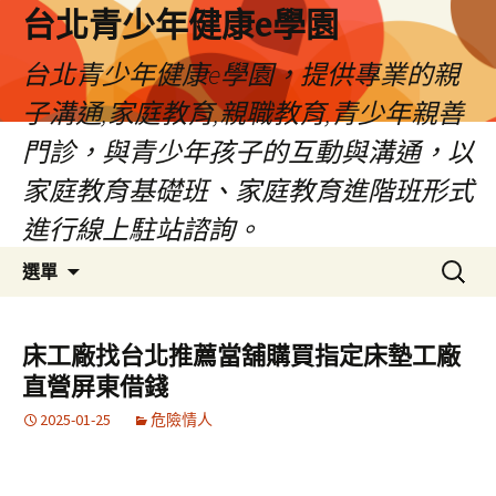
台北青少年健康e學園
台北青少年健康e學園，提供專業的親
子溝通,家庭教育,親職教育,青少年親善
門診，與青少年孩子的互動與溝通，以
家庭教育基礎班、家庭教育進階班形式
進行線上駐站諮詢。
跳
搜
選單
至
尋
內
關
容
鍵
床工廠找台北推薦當舖購買指定床墊工廠
字:
直營屏東借錢
2025-01-25
危險情人