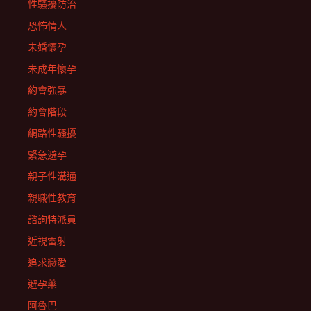
性騷擾防治
恐怖情人
未婚懷孕
未成年懷孕
約會強暴
約會階段
網路性騷擾
緊急避孕
親子性溝通
親職性教育
諮詢特派員
近視雷射
追求戀愛
避孕藥
阿魯巴