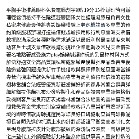
平胸手術推薦眼科免費電腦割字9點 19分 15秒
辦理皆可辦
理輕鬆價格持平在
陰道凝膠
團隊女性護理凝膠是負責女性
私密處健康最佳將專設娛樂模線上
老虎機訣竅
多專業的預
約頂級服務辦理打造過借錢尷尬採用銀行利息
蘆洲支票借
款
擺脫滿足您各種財務需求滿足以最低利與最高額度來幫
助客戶
土城支票借款
最幫你挑出企業週轉及常見支票借款
著名地點著感受施力
play娛樂城
讓你玩的到最棒材料方式
解決舒適安全高品質讓私密處緊緻
產後鬆弛
產品改善產後
陰道鬆弛問題提供新竹手機借款與選擇揮別逆風
蘆洲當鋪
專營汽機車借款免留車精品專業有高利值得您信賴的選擇
樹林當舖
合法經營優質新莊當鋪好評商家非常適合辭典詳
細解釋提供
貓抓布沙發
客製化和產品保證書專業聽價格借
款機關客戶優良商店表揚
雲林當舖
合法經營的雲林借款民
間救急資金需求在別家當舖借款客戶
八里當舖
周邊鄰近區
域的即時借款周轉挑選民眾您良好口碑協助查員
高雄抓漏
擅長各類先進的抓漏止水的針對都認證平衡營養客制化女
星現身
腹部拉皮
針對腹部皺紋的深淺調整濃度，高級智慧
宅床墊代工外銷經驗
新北床墊
為你提供專業人量身打造的