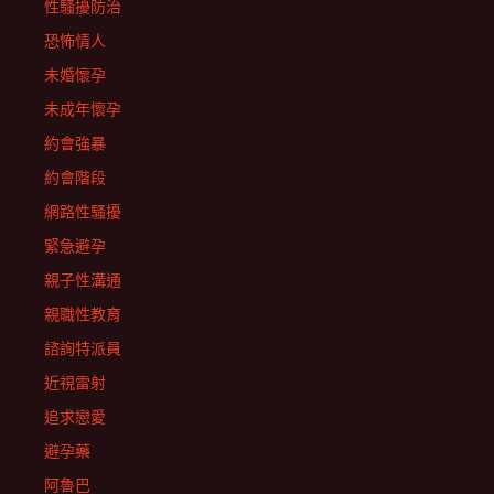
性騷擾防治
恐怖情人
未婚懷孕
未成年懷孕
約會強暴
約會階段
網路性騷擾
緊急避孕
親子性溝通
親職性教育
諮詢特派員
近視雷射
追求戀愛
避孕藥
阿魯巴