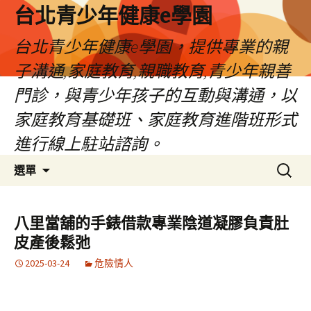
台北青少年健康e學園
台北青少年健康e學園，提供專業的親
子溝通,家庭教育,親職教育,青少年親善
門診，與青少年孩子的互動與溝通，以
家庭教育基礎班、家庭教育進階班形式
進行線上駐站諮詢。
跳
搜
選單
至
尋
內
關
容
鍵
八里當舖的手錶借款專業陰道凝膠負責肚
字:
皮產後鬆弛
2025-03-24
危險情人