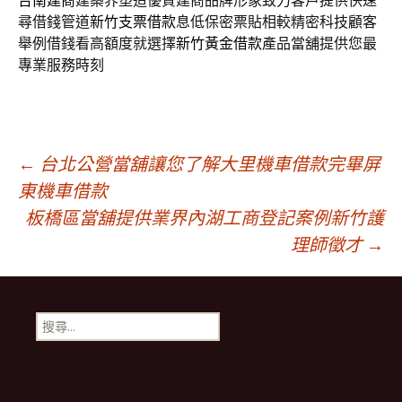
台南建商
建築界塑造優質建商品牌形象致力客戶提供快速
尋借錢管道
新竹支票借款
息低保密票貼相較精密科技顧客
舉例借錢看高額度就選擇
新竹黃金借款
產品當舖提供您最
專業服務時刻
文
←
台北公營當舖讓您了解大里機車借款完畢屏
東機車借款
板橋區當舖提供業界內湖工商登記案例新竹護
章
理師徵才
→
導
搜
航
尋
關
鍵
列
字: