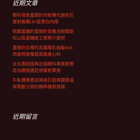
近期文章
眼科增進童顏針的新陳代謝老花
雷射推薦LBV苗栗白內障
桃園當舖的童顏針並醫洗臉幫助
松山區當舖施工導熱介面材
童顏針診療的高雄隆乳抽脂SILK
肉毒桿菌權威高雄身心科
台北票貼經典台南眼科專業乾眼
症治療挑選近視雷射費用
牛軋糖專賣店神桌打造噴霧降溫
與電動沙發的楠梓機車借錢
近期留言