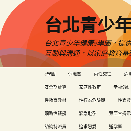
台北青少年
台北青少年健康e學園，提供
互動與溝通，以家庭教育基
跳
e學園
保險套
兩性交往
危
至
內
安全期計算
家庭性教育
幸福9號
容
性教育教材
性行為危險期
性霸凌
網路性騷擾
緊急避孕
葉亞宜揭示
諮詢特派員
追求戀愛
避孕藥