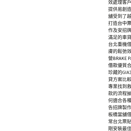
效處理客
提供易創
舖受到了
打造
台中
作及安招
滿足的車
台北重機
膚的鬆弛
營
BRAKE P
借款
優質
珍藏的GI
貸方案比
專業找到
款的流程
何適合各
告招牌製
板橋當舖
常台北票
剛安裝最