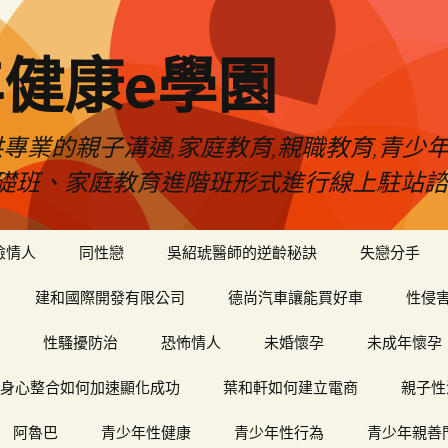
健康e學園
專業的親子溝通,家庭教育,親職教育,青少
礎班、家庭教育進階班形式進行線上駐站諮
險情人
同性戀
吳紹琥醫師的逆齡秘訣
失戀分手
建和國際開發有限公司
德尚汽車讓能買好車
性侵
性騷擾防治
恐怖情人
未婚懷孕
未成年懷孕
身心整合如何加速顯化成功
葉和軒如何建立電商
親子性
阿魯巴
青少年性健康
青少年性行為
青少年親善