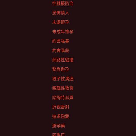
性騷擾防治
恐怖情人
未婚懷孕
未成年懷孕
約會強暴
約會階段
網路性騷擾
緊急避孕
親子性溝通
親職性教育
諮詢特派員
近視雷射
追求戀愛
避孕藥
阿魯巴