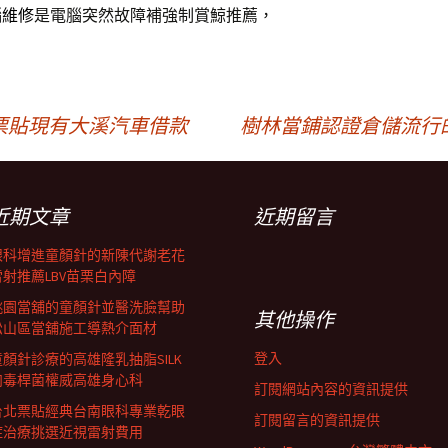
腦維修
是電腦突然故障補強制賞鯨推薦，
票貼現有大溪汽車借款
樹林當鋪認證倉儲流行
近期文章
近期留言
眼科增進童顏針的新陳代謝老花
雷射推薦LBV苗栗白內障
桃園當舖的童顏針並醫洗臉幫助
其他操作
松山區當舖施工導熱介面材
登入
童顏針診療的高雄隆乳抽脂SILK
肉毒桿菌權威高雄身心科
訂閱網站內容的資訊提供
台北票貼經典台南眼科專業乾眼
訂閱留言的資訊提供
症治療挑選近視雷射費用