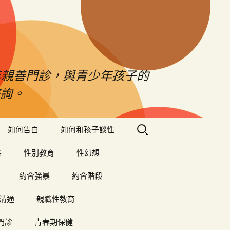
年親善門診，與青少年孩子的
詢。
搜
如何告白
如何和孩子談性
尋
關
害
性別教育
性幻想
鍵
字:
約會強暴
約會階段
溝通
親職性教育
門診
青春期保健