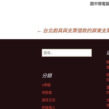
園中壢電
文
←
台北廚具與支票借款的屏東支
章
搜
尋
導
關
鍵
字:
航
分類
e學園
列
保險套
兩性交往
危險情人