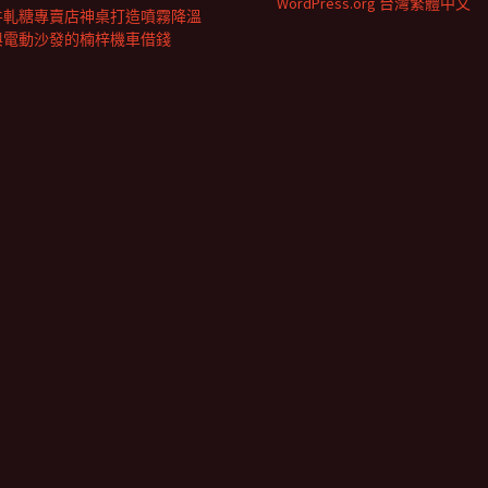
WordPress.org 台灣繁體中文
牛軋糖專賣店神桌打造噴霧降溫
與電動沙發的楠梓機車借錢