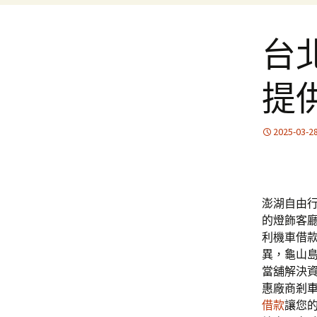
台
提
2025-03-2
澎湖自由行
的燈飾客
利機車借
異，龜山
當舖解決
惠廠商
剎
借款
讓您