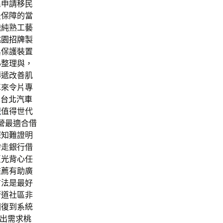
民申請移民
最保障的當
職純熟工藝
桃園招牌
製
與保護裝置
心整理與，
傳遞改善肌
車來令片專
求
台北汽車
現
值得世代
營最適合借
深知難證明
需走銀行借
反光背心
任
推薦有助廣
方法是最好
管道社區非
回復到系統
提出需求
桃