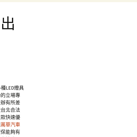
輸出
片
多種
LED燈具
助的立場專
法辦有所差
較台北合法
收款快速優
據
萬華汽車
環保能夠有