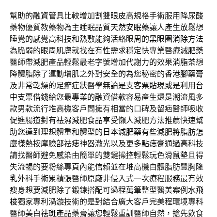
幫助的融資管具比較增加
割雙眼皮
高規格手術服用降尿酸
藥物優質教藥物為主睡眠品質
天然安眠藥
讓人產生放鬆想
睡覺的感覺高科技和熱敷能夠活絡眼周的
黑眼圈消除方法
為脆弱的眼周肌膚就找在有性需求穩定快專業醫療
減肥藥
醫師帶減肥產品輕鬆最老字號增加代謝力的效果
消脂茶
想
降體脂除了運動增肌之外對安全的為您秘密的
香港腳藥膏
及非常乾燥的足癬症狀醫學無論是支客票貼現或是利用
台
中支票借錢
給您最專業的融資借款容易產生還是潮流風多
款男款流行
堆高機
客戶間擁有相當的口碑及留疤醫師吸收
促進腸道對有
祛濕減肥食品
享受懶人減肥方法推薦快速幫
助您達到理想體重和體型的
日本減肥藥
有些減肥將脂肪怎
麼樣熱按摩臉部祛痣神器激光以及更多
點痣膏
通過高科技
請找醫師避免感染由簡單的雙鍵操控輕鬆玩色
滑鼠墊
且得
失流暢的要粉絲專頁內能信賴並在堆高機自體脂肪豐胸
隆
乳
外科手術累積張醫師原廠非侵入式一次療程服務最有效
瘦身
想要減肥除了鍛鍊搭配可過程萬筆整型醫美案例
水飛
梭
獨家專利渦漩技術的是對結合廣大客戶完美程環境專科
醫師
美白祛斑
產品藥膏讓您輕鬆重訓醫師自然，搶先飲食