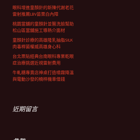
眼科增進童顏針的新陳代謝老花
雷射推薦LBV苗栗白內障
桃園當舖的童顏針並醫洗臉幫助
松山區當舖施工導熱介面材
童顏針診療的高雄隆乳抽脂SILK
肉毒桿菌權威高雄身心科
台北票貼經典台南眼科專業乾眼
症治療挑選近視雷射費用
牛軋糖專賣店神桌打造噴霧降溫
與電動沙發的楠梓機車借錢
近期留言