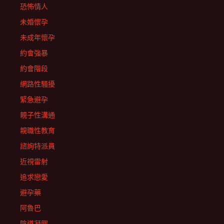
恐怖情人
未婚懷孕
未成年懷孕
約會強暴
約會階段
網路性騷擾
緊急避孕
親子性溝通
親職性教育
諮詢特派員
近視雷射
追求戀愛
避孕藥
阿魯巴
陰道凝膠