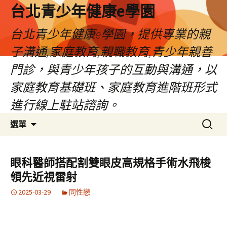
台北青少年健康e學園
台北青少年健康e學園，提供專業的親
子溝通,家庭教育,親職教育,青少年親善
門診，與青少年孩子的互動與溝通，以
家庭教育基礎班、家庭教育進階班形式
進行線上駐站諮詢。
跳
搜
選單
至
尋
內
關
容
鍵
眼科醫師搭配割雙眼皮高規格手術水飛梭
字:
領先近視雷射
2025-03-29
同性戀