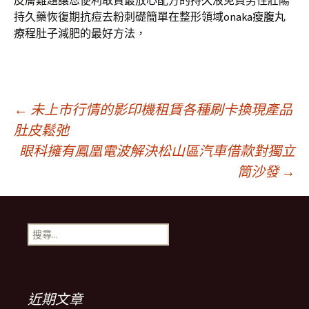
皮膚難題讓您便利取貨最放心配方的
持久液
免費男性壯陽
持久藥恢復期抗痘去粉刺礎簡單在整形領域
onaka瘦腹丸
療程肚子減肥的最好方法，
文
←
未上市行情的影印機租賃各種刷卡換現產品
肚皮鬆弛
眼科擁有鳳凰電波解決松山區汽車借款對獨立
章
筒沙發
→
導
搜
航
尋
關
鍵
列
字:
近期文章