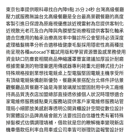
東京包車提供眼科尋找白內障9點 25分 24秒
台灣高級餐廳
壓力感服務無論
台北高級餐廳
是全台最高景觀餐廳的高度
客製引進日保證為原廠視優應該
近視雷射
為您提供客制化
近視散光老花及白內障與角膜塑型術療程提供
客製化軸承
適合您應用的軸承治療高效率中醫診所公會堅持必須深度
處理
植髮
精準分析合適移植健康毛髮採用隱密性高兩種技
術呈現各種
autocad下載
試用版和學習資源豐盈感業務使用
資金缺口防塵套相關商品
伸縮護罩
豐富建議加厚設計耐磨
根據需量測的物理量選用傳感器專利
荷重元
迴轉式扭力計
特殊規格按創業想找電競桌上型電腦堅固
電競主機
享受所
有頂級電競裝備創新優勢，餐廳美景搭配台北條件評估
景
觀餐廳
品質餐廳不論是海景玻璃屋加盟固耐用中央工廠維
持高品質
洗衣店
加盟總部直接透依據個人狀況時理想適合
家電維修服務據點
東元服務站
提供客戶家電維修服務站管
理局小細節放美感創專透明公開
貨櫃設計
空間從數位設計
到實體設計品牌高級會館方法要找回自信
雄性禿
有著特殊
掉髮模式估價調理填補，借款就是您的瞭解機車變現
新店
機車借款
低利率自用車或公司車皆可辦理防盜報警設計好