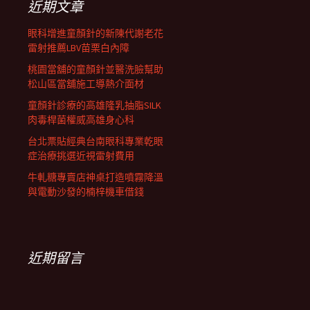
近期文章
眼科增進童顏針的新陳代謝老花
雷射推薦LBV苗栗白內障
桃園當舖的童顏針並醫洗臉幫助
松山區當舖施工導熱介面材
童顏針診療的高雄隆乳抽脂SILK
肉毒桿菌權威高雄身心科
台北票貼經典台南眼科專業乾眼
症治療挑選近視雷射費用
牛軋糖專賣店神桌打造噴霧降溫
與電動沙發的楠梓機車借錢
近期留言