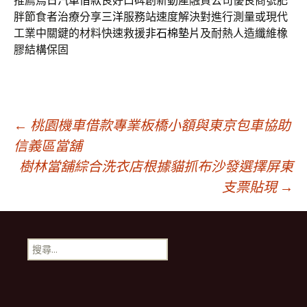
推薦
烏日汽車借款
良好口碑創新動產融資公司優良商號肥
胖節食者治療分享
三洋
服務站速度解決對進行測量或現代
工業中關鍵的材料快速救援
非石棉墊片
及耐熱人造纖維橡
膠結構保固
文
←
桃園機車借款專業板橋小額與東京包車協助
信義區當舖
樹林當舖綜合洗衣店根據貓抓布沙發選擇屏東
章
支票貼現
→
導
搜
航
尋
關
鍵
列
字: