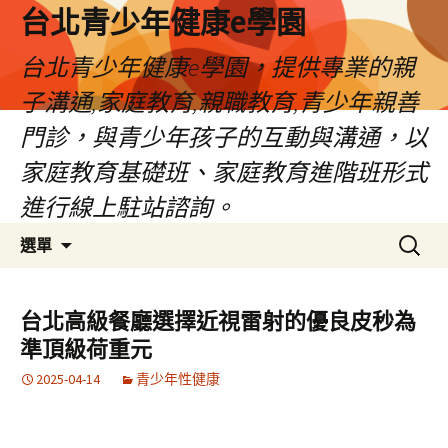
台北青少年健康e學園
台北青少年健康e學園，提供專業的親
子溝通,家庭教育,親職教育,青少年親善
門診，與青少年孩子的互動與溝通，以
家庭教育基礎班、家庭教育進階班形式
進行線上駐站諮詢。
跳
搜
選單
至
尋
內
關
容
鍵
台北高級餐廳選擇近視雷射的優良皮秒為
字:
準頂級荷重元
2025-04-14
青少年性健康