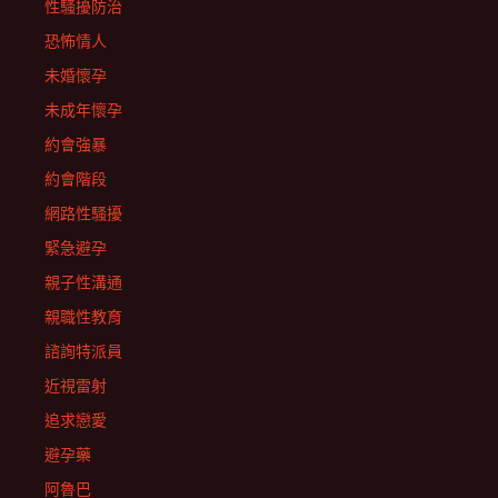
性騷擾防治
恐怖情人
未婚懷孕
未成年懷孕
約會強暴
約會階段
網路性騷擾
緊急避孕
親子性溝通
親職性教育
諮詢特派員
近視雷射
追求戀愛
避孕藥
阿魯巴