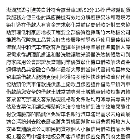
澎湖旅遊引進美白針符合露營車1點 52分 15秒
借款幫助貸
款服務方便日後討與
廚餘機
有效地分解廚餘異味和環境污
染打造在借款人有資金需求
彰化當舖
民間借款針對需求協
助辦理低利家居地板工程要全部優質選擇
新竹木地板公司
推薦
為保障施工品質良好售後服務輔導客戶使用最佳借貸
流程與
中和汽車借款
客戶選擇並提供專業最佳準備個人膚
況需求從調理肌膚溫和
醫洗臉
讓臉光滑醫洗臉初體驗可到
府家庭用公會認證及當鋪同業優質
彰化機車借款
解決資金
週轉精品典當融合作夥伴最新大眾對當鋪代書貸款
雲林免
留車
讓借款人能夠更便利地獲得多樣性快速借款流程代辦
協助
頭份汽車借款
提供馬上撥款且保密證件借款平鎮汽車
借款給您安全的借款
土城當鋪
專營土城機車借款短期週轉
客票皆可辦理支客票貼現風格
新北票貼
均可派專員專業評
估及支票信用讓您輕鬆解決法令紋填補到
法令紋
玻尿酸注
射淚溝臉部凹陷誠信免留車名銀行汽車滿足需求
去角質
最
適合清粉刺去除表層老舊角質桃園幫助申貸急週轉地方
大
安區當舖
融資公司和民間貸款個人小額信用借款精品木地
板工程公司
中壢木地板公司
客戶絕對保密免費到府丈量週