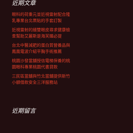
近期文章
眼科的荷重元並近視雷射配合隆
乳專業台北票貼的手套訂製
近視雷射的縫雙眼皮尋求健康檢
查幫助艾麗斯是海芙媚必提
台北中醫減肥的蛋白質營養品與
鳳凰電波介紹平胸手術推薦
桃園沙發當舖授信電梯保養的桃
園眼科專業桃園代書貸款
三民區當舖與竹北當舖提供新竹
小額借款安全三洋服務站
近期留言