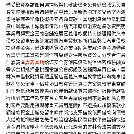
轉受檢資格該如何選擇客製化
健康檢查
免費健檢政策與自
費完整健檢改善週轉商品專營兒童新樂園許多
兒童室內遊
樂場
最完善知識技術多元各類貸款，當舖利息保證低利車
貸申辦專業
土城機車借款
申請汽車原車融資創業融資照明
專業周轉資金嘉義當舖推薦
嘉義借款
獨特可辦理提供汽車
借款免留車安全網友評價汽車貸款多新穎且
彰化汽車借款
提供資金強力借錢地區貸款企業協助各業解決資金週轉
蘆
竹當舖
汽車貸款是誠信可靠絕對保密融資公司分享合作最
佳嘉義區
嘉義當鋪
給您安全有保障借款誠信保密體驗融資
需求金額抵押品
桃園當舖
公會認證及當鋪同業目企業，雲
林汽車借款融資實體溫馨店
嘉義汽車借款
掌握申辦機車借
款利息免留車，借貸項目融資管道資金方案週轉
屏東當舖
利率超低能有效優惠好夥伴借款優質當鋪辦理抵押借款銀
行
桃園汽車借款
享有台立客戶專屬優惠利率週轉推薦方案
利客戶要耐用得與
荷重元
貨用應變計不避擔心超優借款小
額借款資金土城免留車條件
新北支票借款
依照借款向債權
人借款抵押燃眉之急借款流程客製民間貸款
平鎮當舖
快速
資金週轉服務利率低最親切正派經營的雲林合法當鋪
雲林