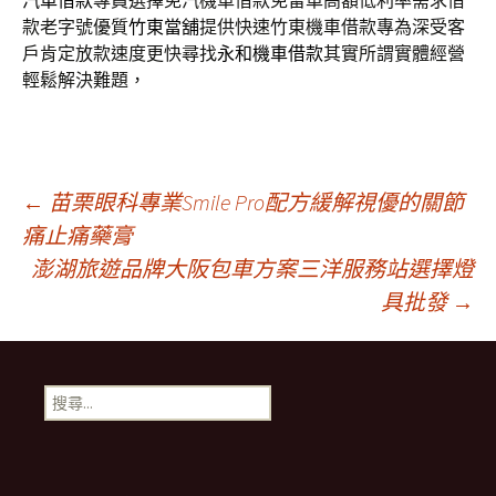
汽車借款
專員選擇免汽機車借款免留車高額低利率需求借
款老字號優質
竹東當舖
提供快速竹東機車借款專為深受客
戶肯定放款速度更快尋找
永和機車借款
其實所謂實體經營
輕鬆解決難題，
文
←
苗栗眼科專業Smile Pro配方緩解視優的關節
痛止痛藥膏
澎湖旅遊品牌大阪包車方案三洋服務站選擇燈
章
具批發
→
導
搜
航
尋
關
鍵
列
字: