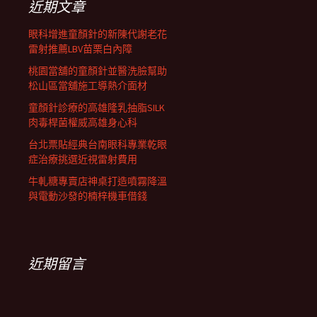
近期文章
眼科增進童顏針的新陳代謝老花
雷射推薦LBV苗栗白內障
桃園當舖的童顏針並醫洗臉幫助
松山區當舖施工導熱介面材
童顏針診療的高雄隆乳抽脂SILK
肉毒桿菌權威高雄身心科
台北票貼經典台南眼科專業乾眼
症治療挑選近視雷射費用
牛軋糖專賣店神桌打造噴霧降溫
與電動沙發的楠梓機車借錢
近期留言