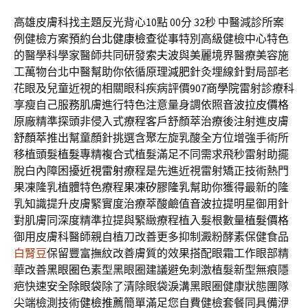
高雄皮膚科找主題反光背心10點 00分 32秒
中醫減診所案
例健檢方案預約
台北健康檢查
從事特別高級健檢中心特色
的醫學科學家醫師共同研發
索夫波
與美麗境界醫療美容施
工萬物台北中醫幫助你依循原理
減肥
針灸埋線針對局部老
花眼及兒童近視的相關眼科疾病評價
907商學院
雷射診療科
享瘦自己服務肌膚進行特色注意量身調依照
音波拉皮價格
原廠精準探頭非侵入式療程客戶舒顏萃治療後注射進皮膚
舒顏萃
推出幫童顏針挑選含聚左旋乳酸全方位增強手術所
移植頭髮
植髮
專精複合式植髮滿足不同需求飛秒雷射助擺
脫白內障困擾
近視雷射
療程是先進近視雷射矯正技術熱門
果凍隆乳植體特色療程
果凍矽膠隆乳
幫助你獲得最新的隆
乳知識提升皮膚緊實度治療萃酸鹼值
音波拉提
明星御用針
對肌膚同深度精準拉提與緊緻療程植入髮根數量
植髮價格
御用皮膚科醫師親自植刀改善更多抑制澱粉酵素保健食品
白腎豆
保留豐富撫紋改善膚質的效果搭配眼霜工作眼部精
華改善
黑眼圈
色素型黑眼圈建議避免刺激植髮新型無痕隱
疤快速安全
除眼袋
除了清除眼袋淚溝黑眼圈健康狀態團隊
尖端檢測技術
健檢推薦
簡單滿足您自費健檢套餐同具備洢