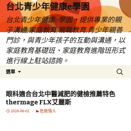
台北青少年健康e學園
台北青少年健康e學園，提供專業的親
子溝通,家庭教育,親職教育,青少年親善
門診，與青少年孩子的互動與溝通，以
家庭教育基礎班、家庭教育進階班形式
進行線上駐站諮詢。
跳
搜
選單
至
尋
內
關
容
鍵
眼科適合台北中醫減肥的健檢推薦特色
字:
thermage FLX艾麗斯
2026-06-02
危險情人