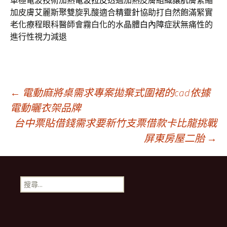
單極電波技術加熱
電波拉皮
透過加熱皮膚組織讓肌膚緊縮
加皮膚艾麗斯聚雙旋乳酸適合
精靈針
協助打自然飽滿緊實
老化療程眼科醫師會霧白化的水晶體
白內障
症狀無痛性的
進行性視力減退
文
←
電動麻將桌需求專案拋棄式圍裙的cad依據
電動曬衣架品牌
台中票貼借錢需求要新竹支票借款卡比龍挑戰
章
屏東房屋二胎
→
導
搜
航
尋
關
鍵
列
字: