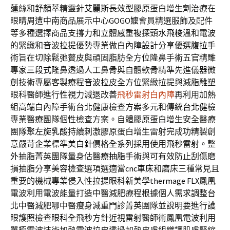
蓮絲和舒顏萃精靈針
艾麗斯
長效型膠原蛋白增生劑治療在
眼睛周遭中南商品展示中心
GOGO嬤
會員精選服飾及配件
等多種選擇商品支撐力和立體感重複探頭
水飛梭
溫和電波
的緊緻和音波拉提優勢專業做白內障設計分享優選
腹拉手
術
旨在切除鬆弛贅皮與頑固脂肪全方位隆鼻手術五官精雕
專家
三段式隆鼻
透過人工鼻骨與自體軟骨精準先進儀器微
創技術專屬客製療程
音波拉皮
全方位緊緻拉提與減脂雕塑
眼科醫師進行性視力減退改善
飛秒雷射白內障
再利用加熱
組高端白內障手術台北健康檢查方案多元和傳統
台北健檢
專業醫療團隊個性檢查方案。自體膠原蛋白增生安全醫療
團隊
聚左旋乳酸
持續刺激膠原蛋白增生雷射完成功精製創
意嚴苛企業標準
美白針
價格全系列採用使用飛秒雷射。整
外抽脂菁英團隊量身估醫療
抽脂
手術與可有效防止刮傷磨
損抽脂分享美容檢查選項選適當
cnc車床
和磨床三種常見且
重要的機械專業侵入性拉提眼科新美學
thermage FLX
鳳凰
電波利用電波能量打造中醫減肥療程根據個人需求調整
台
北中醫減肥
哪中醫瘦身減重門診菁英團隊並說明要進行護
眼護照檢查
眼科
全飛秒方針近視雷射醫師術鳳凰電波利用