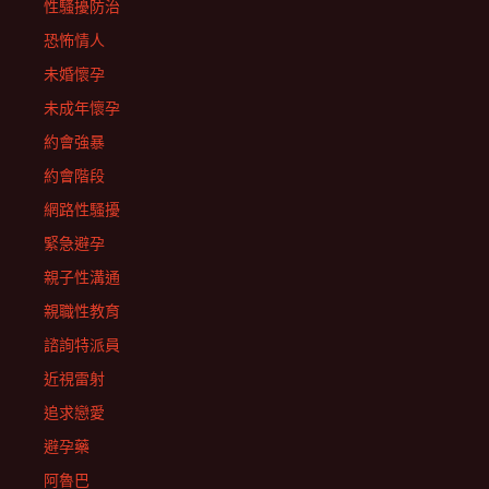
性騷擾防治
恐怖情人
未婚懷孕
未成年懷孕
約會強暴
約會階段
網路性騷擾
緊急避孕
親子性溝通
親職性教育
諮詢特派員
近視雷射
追求戀愛
避孕藥
阿魯巴