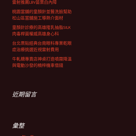
雷射推薦LBV苗栗白內障
桃園當舖的童顏針並醫洗臉幫助
松山區當舖施工導熱介面材
童顏針診療的高雄隆乳抽脂SILK
肉毒桿菌權威高雄身心科
台北票貼經典台南眼科專業乾眼
症治療挑選近視雷射費用
牛軋糖專賣店神桌打造噴霧降溫
與電動沙發的楠梓機車借錢
近期留言
彙整