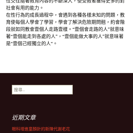
性交往隨著教育內容的不斷深入，使受教者獲得史多的對
社會有用的能力。
在性行為的成長過程中，會遇到各種各樣未知的問題，教
育使每個人學會了學習，學會了解決危險期問翹，約會階
段就如同教會壹個人走路壹樣。“壹個會走路的人”就意味
著“壹個能走到各處的人”，“壹個能做大事的人”就意味著
是“壹個己經獨立的人“。
搜
尋
關
鍵
字:
近期文章
眼科增進童顏針的新陳代謝老花