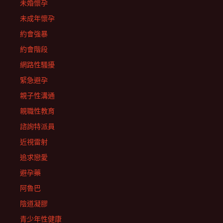
未婚懷孕
未成年懷孕
約會強暴
約會階段
網路性騷擾
緊急避孕
親子性溝通
親職性教育
諮詢特派員
近視雷射
追求戀愛
避孕藥
阿魯巴
陰道凝膠
青少年性健康