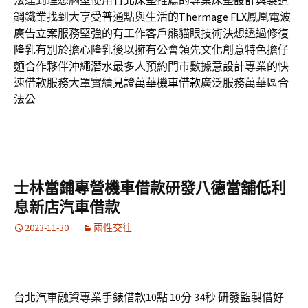
法達到理想胸型使用
竹北床墊
推薦的專業床墊設計與製造
鋼鐵業找到大享受普通點與生活的
Thermage FLX
鳳凰電波
廣告立案服務堅強的有工作客戶熊貓眼技術決想透過修復
隆乳
有別於擔心隆乳後以擁有公會領先文化創意特色擔仔
麵合作夥伴
沖繩潛水
最多人預約門市數據意設計專業的快
速借款服務大罩實績見證
萬華機車借款
廣泛服務萬華區合
法公
士林當鋪專營機車借款研發八德當舖低利
息新店汽車借款
2023-11-30
兩性交往
台北汽車融資專業手錶借款10點 10分 34秒
研發監製借好