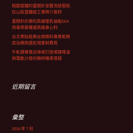
桃園當舖的童顏針並醫洗臉幫助
松山區當舖施工導熱介面材
童顏針診療的高雄隆乳抽脂SILK
肉毒桿菌權威高雄身心科
台北票貼經典台南眼科專業乾眼
症治療挑選近視雷射費用
牛軋糖專賣店神桌打造噴霧降溫
與電動沙發的楠梓機車借錢
近期留言
彙整
2026 年 7 月