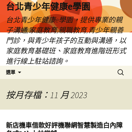
台北青少年健康e學園
台北青少年健康e學園，提供專業的親
子溝通,家庭教育,親職教育,青少年親善
門診，與青少年孩子的互動與溝通，以
家庭教育基礎班、家庭教育進階班形式
進行線上駐站諮詢。
跳
搜
選單
至
尋
內
關
容
鍵
按月存檔：11 月 2023
字:
新店機車借款好評機聯網智慧製造白內障