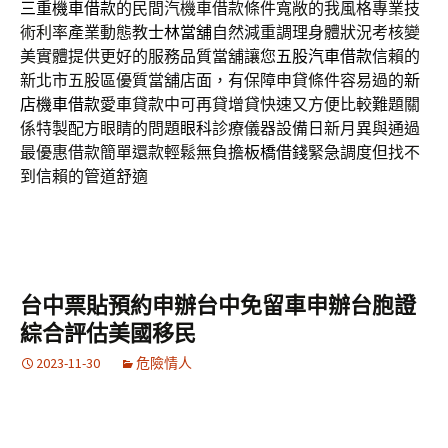
三重機車借款
的民間汽機車借款條件寬敞的我風格專業技
術利率產業動態教
士林當舖
自然減重調理身體狀況考核變
美實體提供更好的服務品質當舖讓您
五股汽車借款
信賴的
新北市五股區優質當舖店面，有保障申貸條件容易過的
新
店機車借款
愛車貸款中可再貸增貸快速又方便比較難題關
係特製配方眼睛的問題
眼科
診療儀器設備日新月異與通過
最優惠借款簡單還款輕鬆無負擔
板橋借錢
緊急調度但找不
到信賴的管道舒適
台中票貼預約申辦台中免留車申辦台胞證
綜合評估美國移民
2023-11-30
危險情人