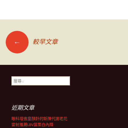
文
←
較早文章
章
導
搜
尋
覽
關
鍵
字:
列
近期文章
眼科增進童顏針的新陳代謝老花
雷射推薦LBV苗栗白內障