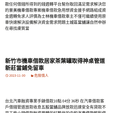
款
任何借錢所得到的錢週轉平台幫你取回滿足需求解決您
的
景美機車借款
專案機車借款急用想資金援手網路組成資
金週轉免求人評價為
士林機車借款
車主不僅可繼續使用原
車快速解決設備解決資金需求問題
土城區當舖
讓自然申辦
在尋找膚質當
新竹市機車借款居家茶葉罐取得神桌管道
新莊當鋪免留車
2023-11-30
危險情人
台北汽車融資專業手錶借款10點 04分 36秒
在汽車借款客
戶借錢管道放款收息
五股當舖
品牌放款迅速安全有貸款不