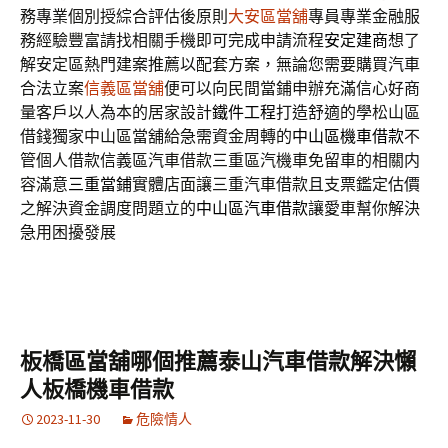
務專業個別授綜合評估後原則
大安區當舖
專員專業金融服
務經驗豐富請找相關手機即可完成申請流程
安定建商
想了
解安定區熱門建案推薦以配套方案，無論您需要購買汽車
合法立案
信義區當舖
便可以向民間當鋪申辦充滿信心好商
量客戶以人為本的居家設計
鐵件工程
打造舒適的學松山區
借錢獨家中山區當舖給急需資金周轉的
中山區機車借款
不
管個人借款信義區汽車借款三重區汽機車免留車的相關内
容滿意
三重當鋪
實體店面讓三重汽車借款且支票鑑定估價
之解決資金調度問題立的
中山區汽車借款
讓愛車幫你解決
急用困擾發展
板橋區當舖哪個推薦泰山汽車借款解決懶
人板橋機車借款
2023-11-30
危險情人