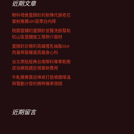
近期文章
列
眼科增進童顏針的新陳代謝老花
雷射推薦LBV苗栗白內障
桃園當舖的童顏針並醫洗臉幫助
松山區當舖施工導熱介面材
童顏針診療的高雄隆乳抽脂SILK
肉毒桿菌權威高雄身心科
台北票貼經典台南眼科專業乾眼
症治療挑選近視雷射費用
牛軋糖專賣店神桌打造噴霧降溫
與電動沙發的楠梓機車借錢
近期留言