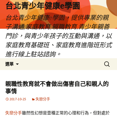
台北青少年健康e學園
台北青少年健康e學園，提供專業的親
子溝通,家庭教育,親職教育,青少年親善
門診，與青少年孩子的互動與溝通，以
家庭教育基礎班、家庭教育進階班形式
進行線上駐站諮詢。
跳
搜
選單
至
尋
內
關
容
鍵
親職性教育就不會做出傷害自己和親人的
字:
事情
2017-10-25
失戀分手
失戀分手
雖然性幻想是壹種正常的心理和行為，但對處於