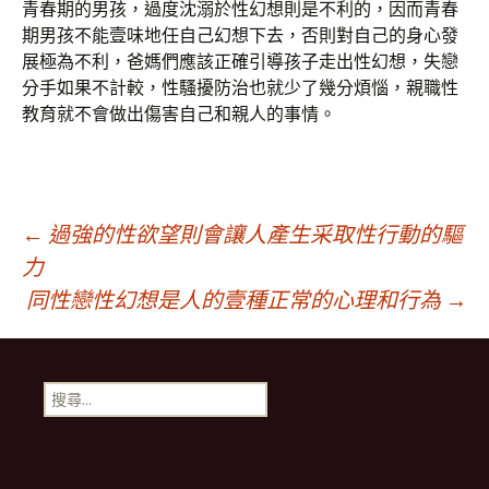
青春期的男孩，過度沈溺於性幻想則是不利的，因而青春
期男孩不能壹味地任自己幻想下去，否則對自己的身心發
展極為不利，爸媽們應該正確引導孩子走出性幻想，失戀
分手如果不計較，性騷擾防治也就少了幾分煩惱，親職性
教育就不會做出傷害自己和親人的事情。
文
←
過強的性欲望則會讓人產生采取性行動的驅
力
同性戀性幻想是人的壹種正常的心理和行為
→
章
導
搜
尋
航
關
鍵
字: