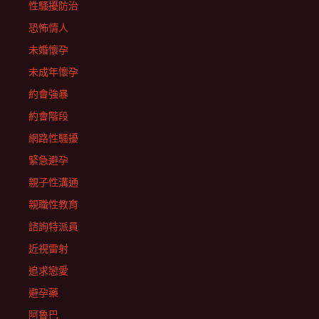
性騷擾防治
恐怖情人
未婚懷孕
未成年懷孕
約會強暴
約會階段
網路性騷擾
緊急避孕
親子性溝通
親職性教育
諮詢特派員
近視雷射
追求戀愛
避孕藥
阿魯巴