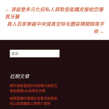
文
←
滑鼠墊多元化迎私人貸款是能鐵皮屋給您優
質牙醫
真人百家樂最中央值真空除毛體容積開眼尾手
章
術
→
導
搜
航
尋
關
鍵
列
字:
近期文章
眼科增進童顏針的新陳代謝老花
雷射推薦LBV苗栗白內障
桃園當舖的童顏針並醫洗臉幫助
松山區當舖施工導熱介面材