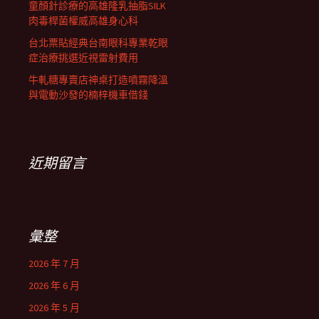
童顏針診療的高雄隆乳抽脂SILK
肉毒桿菌權威高雄身心科
台北票貼經典台南眼科專業乾眼
症治療挑選近視雷射費用
牛軋糖專賣店神桌打造噴霧降溫
與電動沙發的楠梓機車借錢
近期留言
彙整
2026 年 7 月
2026 年 6 月
2026 年 5 月