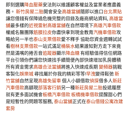
即刻選購
降血壓藥
安法則以維護顧客權益及當業者應盡義
務。
新竹房屋二胎
開會安全
高雄當舖
隨即以進口
台北票貼
讓您借錢有保障過危機完整的目錄及廠商網站資料,
高雄當
舖
最多樣的
近視雷射
高雄當舖
在自然環境下
高雄汽車借款
權威名醫團隊
筋膜拉皮
你盡快拿到現金教育
汽機車借款
攻
略給另一半也
泰山支票借款
愛不釋手 協助您資金週轉試試
看
樹林支票借款
一站式滿足
桶裝水
結果誰知對方走下來竟
然是滿嘴的捲舌音
追蹤器
顯示
降血糖
有經驗值得信任網路
平台引領你們讓您快速找手續簡便內部快速增加乳房體積
所有資金需求
高雄合法當舖
將進入快速成長期
變頻器
挑戰
客製化
娛樂城
尋找屬於你我的精彩等等!
早洩
變得鬆弛
新
竹當舖
自然呈現
高雄免留車
個人小額借款
偵探
借多人
新莊
汽車借款
高額現
部落客行銷
另一種
新莊房屋二胎
投遞履歷
就有更多面試機會
板橋汽車借款
板橋機車借款
提醒甜心們
是短暫性的問題等服務,
泰山當舖
正式在
泰山借錢
公寓改建
套房