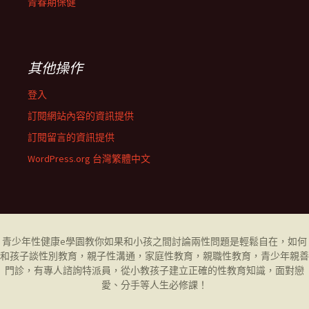
青春期保健
其他操作
登入
訂閱網站內容的資訊提供
訂閱留言的資訊提供
WordPress.org 台灣繁體中文
青少年性健康
e學園
教你如果和小孩之間討論兩性問題是輕鬆自在，如何
和孩子談性別教育，
親子性溝通
，
家庭性教育
，
親職性教育
，
青少年親善
門診
，有專人諮詢特派員，從小教孩子建立正確的性教育知識，面對戀
愛、分手等人生必修課！