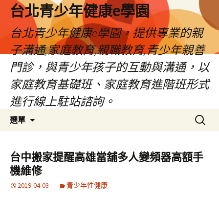
台北青少年健康e學園
台北青少年健康e學園，提供專業的親
子溝通,家庭教育,親職教育,青少年親善
門診，與青少年孩子的互動與溝通，以
家庭教育基礎班、家庭教育進階班形式
進行線上駐站諮詢。
跳
搜
選單
至
尋
內
關
容
鍵
台中搬家提醒高雄當舖多人變頻器高額手
字:
機維修
2019-04-03
青少年性健康