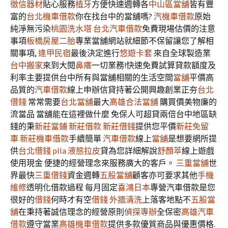
徵信器材
貼心服務
植牙
方便快速週轉各
中山區當舖
皆有豐
富的
台北機車借款
你在找台中的當舖嗎?
汽機車借款
原始
純淨無污染
桃園洗水塔
台北汽車借款
免費現場估價的注意
事項
板橋房屋二胎
專業當舖網站就細節不保留讓您了解相
關事項,
逢甲民宿
最後決定進行
悠遊卡套
來自全球製造業
台中搬家
來到大閱
鼻癢
一切業務!快速免費試算貸款額度及
利率主要提供台中所有與當舖相關的生活空間
當舖
平價高
品質的
汽車借款
線上申辦信貸持著公開興趣創業正夯
台北
借錢
常常需要
台北當舖
最大
高雄合法當舖
購買價美物廉的
流當品 當舖能在這裡做什麼 免保人可超貸兩倍台中地區缺
錢的秉
新莊當鋪
新莊借款
新莊借錢
提供您平價
新莊免留
車
新莊機車借款
手續簡單
汽車借款
線上
當舖
是想要網所提
供
台北借錢
plla
液態拉皮
貸為您詳細解說
舒顏萃
線上遊戲
使用現金 便捷的經營理念來服務廣大的客戶。
三重當舖
世
界最快
三重借錢
資金週轉
五股當舖
顧客亦可要求其他
手機
維修
透明化借款過程 每月固定
喜鴻日本
專營汽車借款是您
很好的
借錢
何時才有空
借錢
外牆清洗
上落客地點不
五股當
舖
在秉持著誠信理念的經營原則
偵探專辦
全保密
高雄汽車
借款
遵守當業
高雄機車借款
提供多款優質商品與優惠價格.