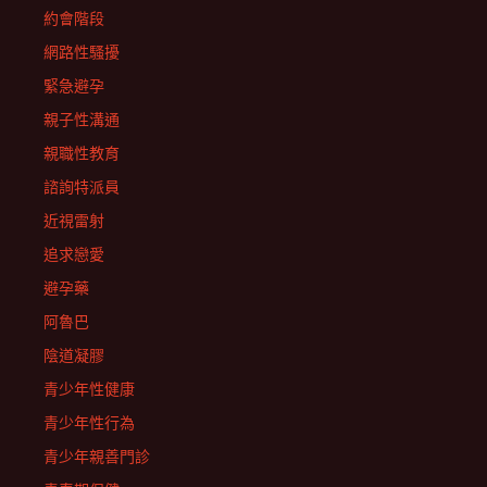
約會階段
網路性騷擾
緊急避孕
親子性溝通
親職性教育
諮詢特派員
近視雷射
追求戀愛
避孕藥
阿魯巴
陰道凝膠
青少年性健康
青少年性行為
青少年親善門診