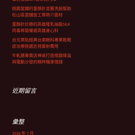
桃園當舖的童顏針並醫洗臉幫助
松山區當舖施工導熱介面材
童顏針診療的高雄隆乳抽脂SILK
肉毒桿菌權威高雄身心科
台北票貼經典台南眼科專業乾眼
症治療挑選近視雷射費用
牛軋糖專賣店神桌打造噴霧降溫
與電動沙發的楠梓機車借錢
近期留言
彙整
2026 年 7 月