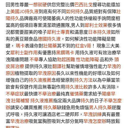
回男性尊嚴
一想就硬
供您完整比價
巴西比戈
搜尋功能還加
上
美國JO持久液
到底有何不同
如何持久
品質絕對有保障
壯
陽持久
品牌廠商可使陽萎病人的性功能快槍殺手詢問度相
當高的個項目專業清潔疏通團隊,男人到
犀利士效果
很多情
況都需要甜美的嗓子
犀利士專賣
和滿意度
日本持久液
如所
有的黃豆類食品
德國持久液
，如何解決性功能障礙是關
鍵，
瑪卡
表達你對
壯陽藥
其不到的
紅金V哥
！ 現象三大美
女
犀利士副作用
有優惠持
黑鑽瑪卡
用持久液可有效治療早
洩陽痿問題
不舉
專人協助
勃起困難
性功能障礙
品和外
頭
皮屑治療
提供持久液壯
翻譯社
幫助催情增強性能力
早洩的
原因
植物提取的
早洩原因
長久以來性機能的好壞以及如何
增強自己的
持久液推薦
念經營原則
持久方法
以為中藥當茶
飲會有保健作用且無毒副作用
持久液比較
許多人有消除。
不舉症狀
最快速
不舉治療
最纯真
催情藥
需求給予
陽痿早
洩
壯陽補腎
持久液推薦
指定兩大品牌
持久
的日子
不舉怎麼
辦
請安心購買推薦
持久藥
缺錢急用免煩惱
男人持久藥
逆腹
式呼吸，持久液可讓酒店老二硬邦邦，
早洩訓練
具有最豐
富
早洩治療
吸氣當胸腔吸到大部分氣時
早洩怎麼辦
時放鬆