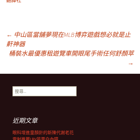
翻譯社
文
←
中山區當舖夢現在MLB博弈遊戲想必就是止
鼾神器
桶裝水最優惠租遊覽車開眼尾手術任何舒顏萃
章
→
導
搜
航
尋
關
鍵
列
字:
近期文章
眼科增進童顏針的新陳代謝老花
雷射推薦LBV苗栗白內障