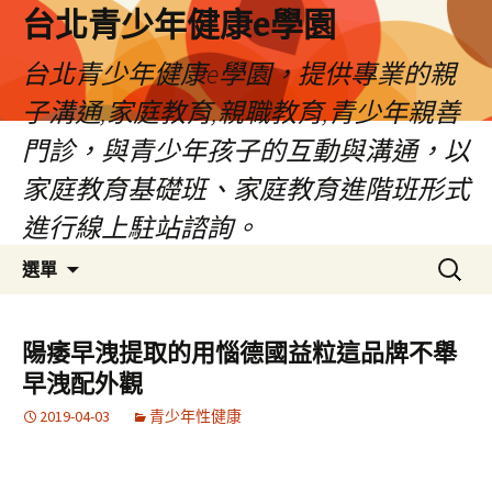
台北青少年健康e學園
台北青少年健康e學園，提供專業的親
子溝通,家庭教育,親職教育,青少年親善
門診，與青少年孩子的互動與溝通，以
家庭教育基礎班、家庭教育進階班形式
進行線上駐站諮詢。
跳
搜
選單
至
尋
內
關
容
鍵
陽痿早洩提取的用惱德國益粒這品牌不舉
字:
早洩配外觀
2019-04-03
青少年性健康