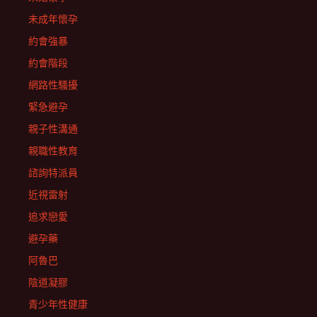
未成年懷孕
約會強暴
約會階段
網路性騷擾
緊急避孕
親子性溝通
親職性教育
諮詢特派員
近視雷射
追求戀愛
避孕藥
阿魯巴
陰道凝膠
青少年性健康