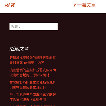
文
眼袋
下一篇文章
→
章
搜
導
尋
關
鍵
航
字:
近期文章
列
眼科增進童顏針的新陳代謝老花
雷射推薦LBV苗栗白內障
桃園當舖的童顏針並醫洗臉幫助
松山區當舖施工導熱介面材
童顏針診療的高雄隆乳抽脂SILK
肉毒桿菌權威高雄身心科
台北票貼經典台南眼科專業乾眼
症治療挑選近視雷射費用