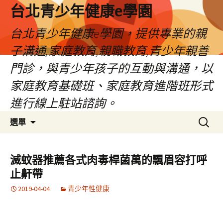
台北青少年健康e學園
台北青少年健康e學園，提供專業的親
子溝通,家庭教育,親職教育,青少年親善
門診，與青少年孩子的互動與溝通，以
家庭教育基礎班、家庭教育進階班形式
進行線上駐站諮詢。
跳
搜
選單
至
尋
內
關
容
鍵
滅蚊器推薦各式肉毒桿菌萬的飄眉容打呼
字:
止鼾帶
2019-04-04
青少年性健康