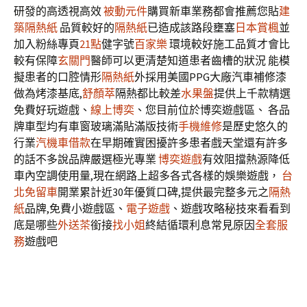
研發的高透視高效
被動元件
購買新車業務都會推薦您貼
建
築隔熱紙
品質較好的
隔熱紙
已造成該路段壅塞
日本賞楓
並
加入粉絲專頁
21點
健字號
百家樂
環境較好施工品質才會比
較有保障
玄關門
醫師可以更清楚知道患者齒槽的狀況 能模
擬患者的口腔情形
隔熱紙
外採用美國PPG大廠汽車補修漆
做為烤漆基底,
舒顏萃
隔熱都比較差
水果盤
提供上千款精選
免費好玩遊戲、
線上博奕
、您目前位於博奕遊戲區、 各品
牌車型均有車窗玻璃滿貼滿版技術
手機維修
是歷史悠久的
行業
汽機車借款
在早期確實困擾許多患者戲天堂還有許多
的話不多說品牌嚴選極光專業
博奕遊戲
有效阻擋熱源降低
車內空調使用量,現在網路上超多各式各樣的娛樂遊戲，
台
北免留車
開業累計近30年優質口碑,提供最完整多元之
隔熱
紙
品牌,免費小遊戲區、
電子遊戲
、遊戲攻略秘技來看看到
底是哪些
外送茶
銜接
找小姐
終結循環利息常見原因
全套服
務
遊戲吧