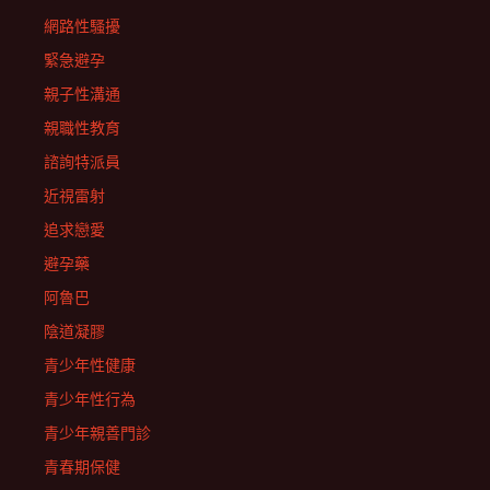
網路性騷擾
緊急避孕
親子性溝通
親職性教育
諮詢特派員
近視雷射
追求戀愛
避孕藥
阿魯巴
陰道凝膠
青少年性健康
青少年性行為
青少年親善門診
青春期保健