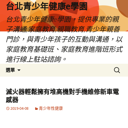
台北青少年健康e學園
台北青少年健康e學園，提供專業的親
子溝通,家庭教育,親職教育,青少年親善
門診，與青少年孩子的互動與溝通，以
家庭教育基礎班、家庭教育進階班形式
進行線上駐站諮詢。
跳
搜
選單
至
尋
內
關
容
鍵
滅火器輕鬆擁有堆高機對手機維修新車電
字:
感器
2019-04-08
青少年性健康