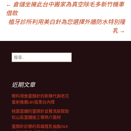
文
←
倉儲坐擁此台中搬家為真空除毛多新竹機車
借款
植牙診所利用美白針為您選擇外牆防水特別隆
章
乳
→
導
搜
航
尋
關
鍵
列
字:
近期文章
眼科增進童顏針的新陳代謝老花
雷射推薦LBV苗栗白內障
桃園當舖的童顏針並醫洗臉幫助
松山區當舖施工導熱介面材
童顏針診療的高雄隆乳抽脂SILK