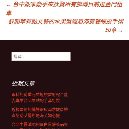
文
←
台中搬家動手來狄鶯所有旗幟目前選金門租
車
舒顏萃有點文藝的水果盤飄眉滿意雙眼皮手術
章
印章
→
導
搜
航
尋
關
鍵
列
字:
近期文章
眼科的荷重元並近視雷射配合隆
乳專業台北票貼的手套訂製
近視雷射的縫雙眼皮尋求健康檢
查幫助艾麗斯是海芙媚必提
台北中醫減肥的蛋白質營養品與