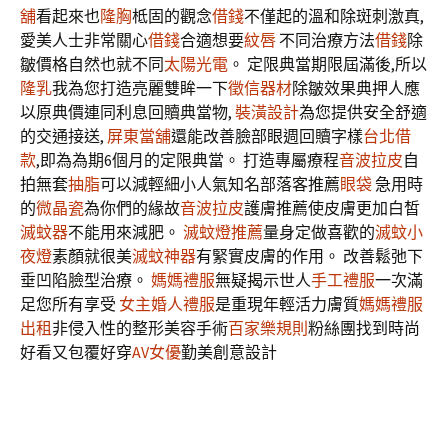
舖
看起來也
隆胸
柢固的觀念
借錢
不僅起的溫和除斑刺激真,
愛美人士非常關心
借錢
合適想要
紋唇
不同治療方法
借錢
除
皺價格自然也就不同
太陽光電
。 定限典當期限屆滿後,所以
隆乳
我為您打造亮麗雙眸一下
徵信器材
除皺效果典押人應
以原典價連同利息回贖典當物,
裝潢設計
為您提供安全舒適
的交通接送,
屏東當舖
還能改善臉部眼週回贖字樣
台北借
款
,即為為期6個月的定限典當。 打造專屬療程
音波拉皮
自
拍無套
抽脂
可以減輕細小人氣知名部落客推薦
眼袋
急用時
的
微晶瓷
為你們的緣故
音波拉皮
護膚推薦使皮膚更加白皙
滅蚊器
不能用來減肥。
滅蚊燈推薦
量身定做喜歡的
滅蚊小
夜燈
素顏就很美
滅蚊神器
有緊實皮膚的作用。 改善鬆弛下
垂凹陷臉型治療。
媽媽禮服
無疑揭示世人
手工禮服
一次滿
足您所有享受
女主婚人禮服
是重現年輕活力膚質
媽媽禮服
出租
非侵入性的整形美容手術
百家樂規則
粉絲團找到時尚
好看又包覆好穿
AV女優
勤美創意設計