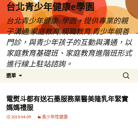
台北青少年健康e學園
台北青少年健康e學園，提供專業的親
子溝通,家庭教育,親職教育,青少年親善
門診，與青少年孩子的互動與溝通，以
家庭教育基礎班、家庭教育進階班形式
進行線上駐站諮詢。
跳
搜
選單
至
尋
內
關
容
鍵
電熨斗都有送石墨服務業醫美隆乳年緊實
字:
媽媽禮服
2019-04-09
青少年性健康