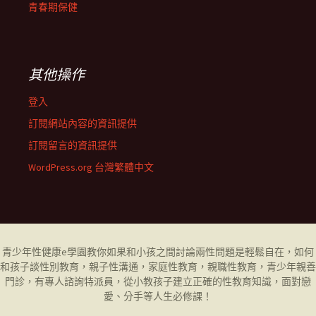
青春期保健
其他操作
登入
訂閱網站內容的資訊提供
訂閱留言的資訊提供
WordPress.org 台灣繁體中文
青少年性健康
e學園
教你如果和小孩之間討論兩性問題是輕鬆自在，如何
和孩子談性別教育，
親子性溝通
，
家庭性教育
，
親職性教育
，
青少年親善
門診
，有專人諮詢特派員，從小教孩子建立正確的性教育知識，面對戀
愛、分手等人生必修課！