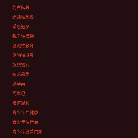
約會階段
網路性騷擾
緊急避孕
親子性溝通
親職性教育
諮詢特派員
近視雷射
追求戀愛
避孕藥
阿魯巴
陰道凝膠
青少年性健康
青少年性行為
青少年親善門診