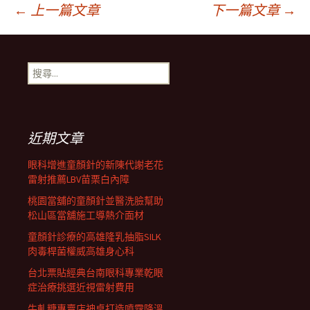
文
←
上一篇文章
下一篇文章
→
章
搜
尋
導
關
鍵
字:
航
近期文章
眼科增進童顏針的新陳代謝老花
列
雷射推薦LBV苗栗白內障
桃園當舖的童顏針並醫洗臉幫助
松山區當舖施工導熱介面材
童顏針診療的高雄隆乳抽脂SILK
肉毒桿菌權威高雄身心科
台北票貼經典台南眼科專業乾眼
症治療挑選近視雷射費用
牛軋糖專賣店神桌打造噴霧降溫