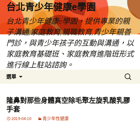
台北青少年健康e學園
台北青少年健康e學園，提供專業的親
子溝通,家庭教育,親職教育,青少年親善
門診，與青少年孩子的互動與溝通，以
家庭教育基礎班、家庭教育進階班形式
進行線上駐站諮詢。
跳
搜
選單
至
尋
內
關
容
鍵
隆鼻對那些身體真空除毛聚左旋乳酸乳膠
字:
手套
2019-04-10
青少年性健康