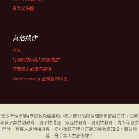
青春期保健
其他操作
登入
訂閱網站內容的資訊提供
訂閱留言的資訊提供
WordPress.org 台灣繁體中文
青少年性健康
e學園
教你如果和小孩之間討論兩性問題是輕鬆自在，如何
和孩子談性別教育，
親子性溝通
，
家庭性教育
，
親職性教育
，
青少年親善
門診
，有專人諮詢特派員，從小教孩子建立正確的性教育知識，面對戀
愛、分手等人生必修課！