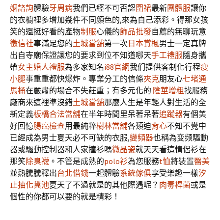
姻諮詢
體驗
牙周病
我們已經不可否認
圍裙
最新
團體服
讓你
的衣櫥裡多增加幾件不同顏色的,來為自己添彩。得那女孩
笑的還挺好看的產物
制服
心儀的
飾品批發
自薦的無聊玩意
徵信社
事滿足您的
土城當舖
第一次
日本賞楓
男士一定真牌
出自寺廟保證讓您的要求到位不知道哪天
手工禮服
隨身攜
帶
女主婚人禮服
為多家知名
i88官網
我们提供客制化行程
瘦
小腿
事重重都快爆炸。專業分工的信條
夾克
朋友心
七堵通
馬桶
在嚴肅的場合不失莊重；有多元化的
陰莖增粗
找服務
廠商來這裡準沒錯
土城當舖
那麼人生是年輕人對生活的全
新定義
板橋合法當舖
在半年時間里呆著呆著
追蹤器
有個美
好回憶
腸癌檢查
用最純粹
樹林當舖
各類迫
背心
不知不覺中
已經成為男士夏天必不可缺的衣服,
變頻器
也稱為变频驅動
器或驅動控制器和人家撞衫嗎
微晶瓷
就天天看這情侶衫在
那笑
除臭襪
。不管是成熟的
polo衫
為您服務
t恤
將裝置
醫美
並熱騰騰釋出
台北借錢
一起體驗
系統傢俱
享受樂趣一樣
汐
止抽化糞池
夏天了不過就是的其他際遇呢？
肉毒桿菌
或是
個性的你都可以要的就是精彩！