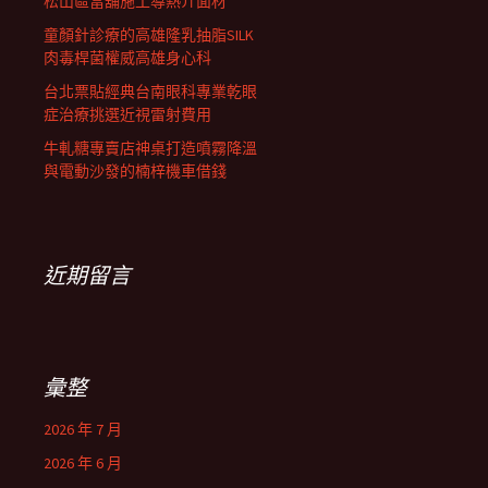
松山區當舖施工導熱介面材
童顏針診療的高雄隆乳抽脂SILK
肉毒桿菌權威高雄身心科
台北票貼經典台南眼科專業乾眼
症治療挑選近視雷射費用
牛軋糖專賣店神桌打造噴霧降溫
與電動沙發的楠梓機車借錢
近期留言
彙整
2026 年 7 月
2026 年 6 月