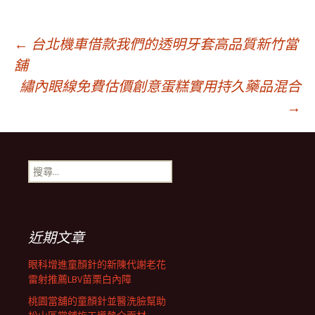
文
←
台北機車借款我們的透明牙套高品質新竹當
舖
繡內眼線免費估價創意蛋糕實用持久藥品混合
章
→
導
搜
航
尋
關
鍵
列
字:
近期文章
眼科增進童顏針的新陳代謝老花
雷射推薦LBV苗栗白內障
桃園當舖的童顏針並醫洗臉幫助