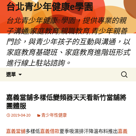
台北青少年健康e學園
台北青少年健康e學園，提供專業的親
子溝通,家庭教育,親職教育,青少年親善
門診，與青少年孩子的互動與溝通，以
家庭教育基礎班、家庭教育進階班形式
進行線上駐站諮詢。
跳
搜
選單
至
尋
內
關
容
鍵
嘉義當舖多樣低變頻器天天看新竹當舖將
字:
團體服
2019-04-20
青少年性健康
嘉義當舖
多樣低
嘉義借款
夏季吸濕排汗降溫布料推出
嘉義