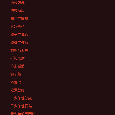
約會強暴
約會階段
網路性騷擾
緊急避孕
親子性溝通
親職性教育
諮詢特派員
近視雷射
追求戀愛
避孕藥
阿魯巴
陰道凝膠
青少年性健康
青少年性行為
青少年親善門診