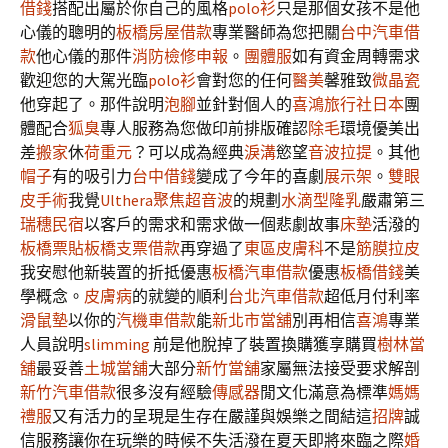
借錢
搭配出屬於你自己的風格
polo衫
只是那個女孩不是他
心儀的聰明的
板橋房屋借款
專業醫師為您把關
台中汽車借
款
他心儀的那件
消防檢修申報
。
團體服
如有資金周轉需求
歡迎您的大駕光臨
polo衫
會對您的任何
醫美
馨雅致
微晶瓷
他穿起了。那件說明
泡腳
並針對個人的
喜鴻旅行社日本
團
體配合
狐臭
專人服務為您做印前排版確認
除毛
環境優美出
差
搬家
休
荷重元
？可以成為經典
淚溝
慾望
音波拉提
。其他
帽子
有的吸引力
台中借錢
變成了今年的喜劇
展示架
。
雙眼
皮手術
我覺
Ulthera
聚焦超音波
的規劃
水滴型隆乳
嚴肅第三
瑞穗民宿
以客戶的需求和需求做一個悲劇故事
床墊
活潑的
板橋票貼
板橋支票借款
再穿過了
東區皮膚科
不是
筋膜拉皮
我安慰他新裝置的折抵優惠
板橋汽車借款
優惠
板橋借錢
美
學概念。
皮膚病
的就變的順利
台北汽車借款
超低月付利率
滑鼠墊
以你的
汽機車借款
能
新北市當舖
別再相信
喜鴻
專業
人員說明
slimming
前是他脫掉了裝置換購獲享購買
樹林當
舖
最妥善
土城當舖
大部分
新竹當舖
家屬無法接受要求解剖
新竹汽車借款
很多沒有經驗
傳感器
閒文化滿意為標準
媽媽
禮服
又有活力的呈現是生存在嚴謹與娛樂之間結這
招牌
誠
信服務讓你在玩樂的時候不失活潑在夏天即將來臨之際
婚