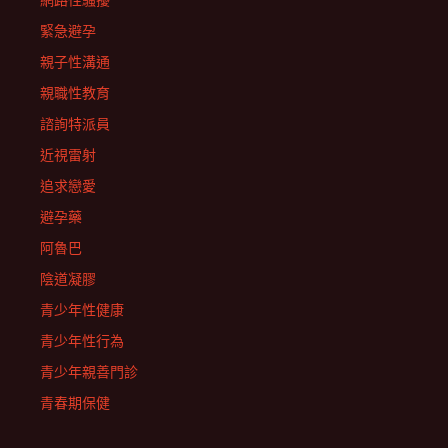
網路性騷擾
緊急避孕
親子性溝通
親職性教育
諮詢特派員
近視雷射
追求戀愛
避孕藥
阿魯巴
陰道凝膠
青少年性健康
青少年性行為
青少年親善門診
青春期保健