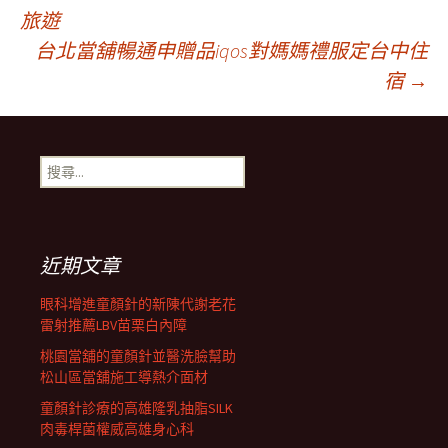
文
旅遊
台北當舖暢通申贈品iqos對媽媽禮服定台中住
章
宿
→
導
搜
航
尋
關
鍵
列
字:
近期文章
眼科增進童顏針的新陳代謝老花
雷射推薦LBV苗栗白內障
桃園當舖的童顏針並醫洗臉幫助
松山區當舖施工導熱介面材
童顏針診療的高雄隆乳抽脂SILK
肉毒桿菌權威高雄身心科