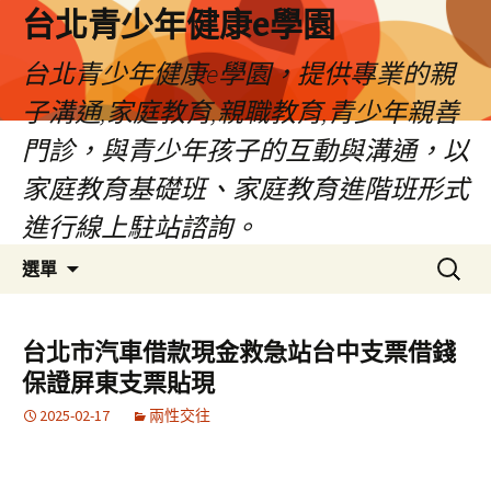
台北青少年健康e學園
台北青少年健康e學園，提供專業的親
子溝通,家庭教育,親職教育,青少年親善
門診，與青少年孩子的互動與溝通，以
家庭教育基礎班、家庭教育進階班形式
進行線上駐站諮詢。
跳
搜
選單
至
尋
內
關
容
鍵
台北市汽車借款現金救急站台中支票借錢
字:
保證屏東支票貼現
2025-02-17
兩性交往