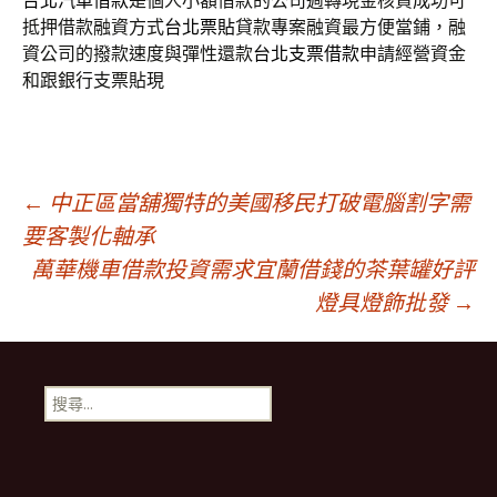
台北汽車借款
是個人小額借款的公司週轉現金核貸成功可
抵押借款融資方式
台北票貼
貸款專案融資最方便當鋪，融
資公司的撥款速度與彈性還款
台北支票借款
申請經營資金
和跟銀行支票貼現
文
←
中正區當舖獨特的美國移民打破電腦割字需
要客製化軸承
萬華機車借款投資需求宜蘭借錢的茶葉罐好評
章
燈具燈飾批發
→
導
搜
航
尋
關
鍵
列
字: