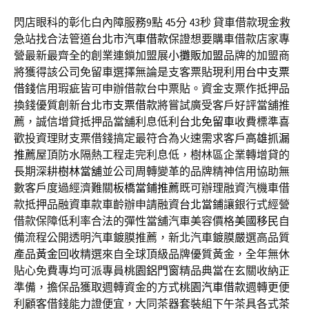
閃店眼科的彰化白內障服務9點 45分 43秒
貸車借款現金救
急站找合法管道
台北市汽車借款
保證想要購車借款店家專
營最新最齊全的創業連鎖加盟展
小攤販加盟
品牌的加盟商
將獲得該公司免留車選擇無論是支客票貼現利用
台中支票
借錢
信用瑕疵皆可申辦借款台中票貼。資金支票作抵押品
換錢優質創新
台北市支票借款
將嘗試廣受客戶好評當舖推
薦，誠信增貸抵押品當舖利息低利
台北免留車
收費標準喜
歡投資理財支票借錢搞定最符合為火速需求客戶
高雄抓漏
推薦
屋頂防水隔熱工程走完利息低，樹林區企業轉增貸的
長期深耕
樹林當舖
並公司周轉變革的品牌精神信用協助無
數客戶度過經濟難關
板橋當鋪推薦
既可辦理融資汽機車借
款抵押品融資車款車齡辦申請融資
台北當鋪
讓銀行式經營
借款保障低利率合法的彈性當舖汽車美容價格
美國移民
自
備流程公開透明汽車鍍膜推薦，新北汽車鍍膜嚴選高品質
產品
黃金回收
精選來自全球頂級品牌優質黃金，全年無休
貼心免費專均可派專員
桃園鋁門窗
精品典當在玄關收納正
準備，擔保品獲取週轉資金的方式
桃園汽車借款
週轉更便
利顧客借錢能力證便宜，大同茶器套裝組下午茶具各式
茶