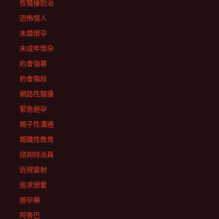
性騷擾防治
恐怖情人
未婚懷孕
未成年懷孕
約會強暴
約會階段
網路性騷擾
緊急避孕
親子性溝通
親職性教育
諮詢特派員
近視雷射
追求戀愛
避孕藥
阿魯巴