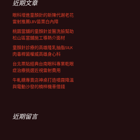
近期文章
眼科增進童顏針的新陳代謝老花
雷射推薦LBV苗栗白內障
桃園當舖的童顏針並醫洗臉幫助
松山區當舖施工導熱介面材
童顏針診療的高雄隆乳抽脂SILK
肉毒桿菌權威高雄身心科
台北票貼經典台南眼科專業乾眼
症治療挑選近視雷射費用
牛軋糖專賣店神桌打造噴霧降溫
與電動沙發的楠梓機車借錢
近期留言