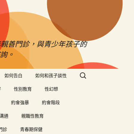
年親善門診，與青少年孩子的
詢。
搜
如何告白
如何和孩子談性
尋
關
害
性別教育
性幻想
鍵
字:
約會強暴
約會階段
溝通
親職性教育
門診
青春期保健