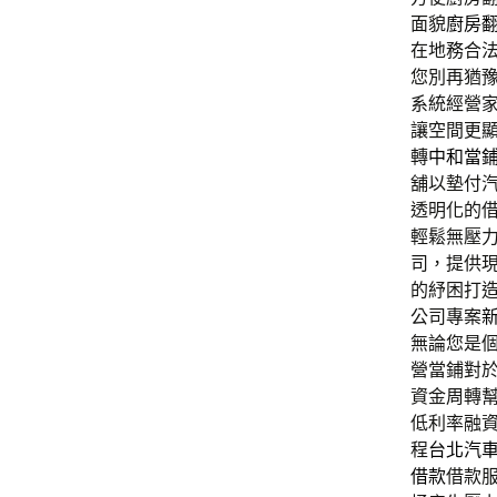
面貌
廚房
在地務合
您別再猶
系統經營
讓空間更
轉
中和當
舖以墊付
透明化的
輕鬆無壓
司，提供
的紓困打
公司專案
無論您是
營當鋪對
資金周轉
低利率融
程
台北汽
借款
借款