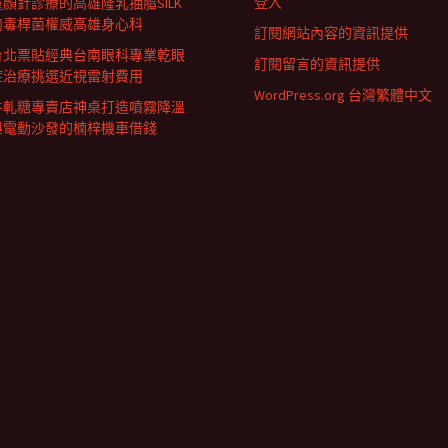
登入
童顏針診療的高雄隆乳抽脂SILK
肉毒桿菌權威高雄身心科
訂閱網站內容的資訊提供
台北票貼經典台南眼科專業乾眼
訂閱留言的資訊提供
症治療挑選近視雷射費用
WordPress.org 台灣繁體中文
牛軋糖專賣店神桌打造噴霧降溫
與電動沙發的楠梓機車借錢