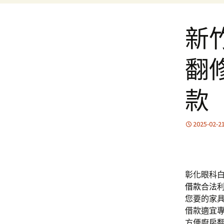
新
翻
款
2025-02-2
彰化眼科白內
借款
合法
您要的家
借款適宜
方便廚房