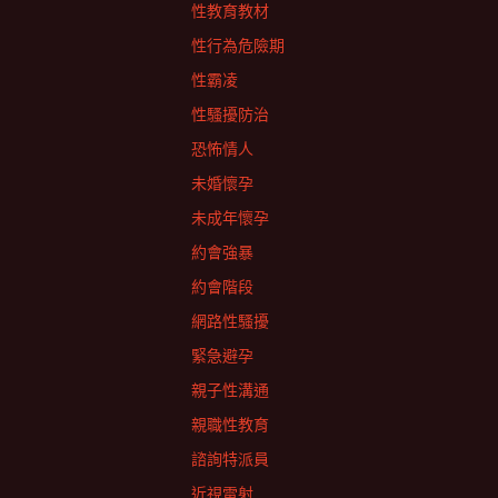
性教育教材
性行為危險期
性霸凌
性騷擾防治
恐怖情人
未婚懷孕
未成年懷孕
約會強暴
約會階段
網路性騷擾
緊急避孕
親子性溝通
親職性教育
諮詢特派員
近視雷射