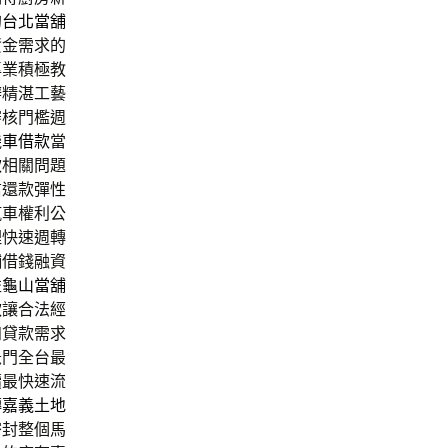
的
台北當舖
資金需求的
專業積極教
辦精湛工藝
審核門檻週
機車借款
當
款
相關問題
信還款彈性
汽車權利公
理快速週轉
舖借錢融資
益
龜山當舖
款
讓合法經
知貸款需求
急門全台最
續最快速流
轉
嘉義土地
密封整個馬