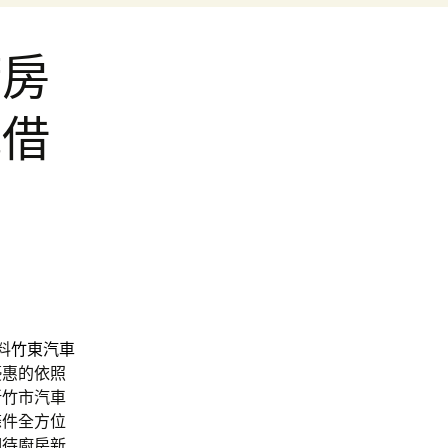
廚房
地借
料
竹東汽車
優惠的依照
新竹市汽車
條件全方位
期待廚房新