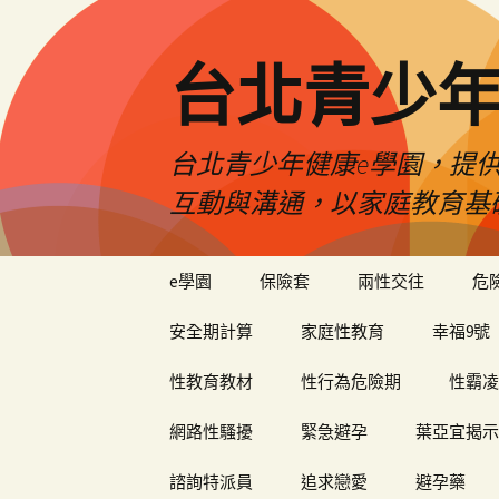
台北青少年
台北青少年健康e學園，提供
互動與溝通，以家庭教育基
跳
e學園
保險套
兩性交往
危
至
內
安全期計算
家庭性教育
幸福9號
容
性教育教材
性行為危險期
性霸凌
網路性騷擾
緊急避孕
葉亞宜揭示
諮詢特派員
追求戀愛
避孕藥