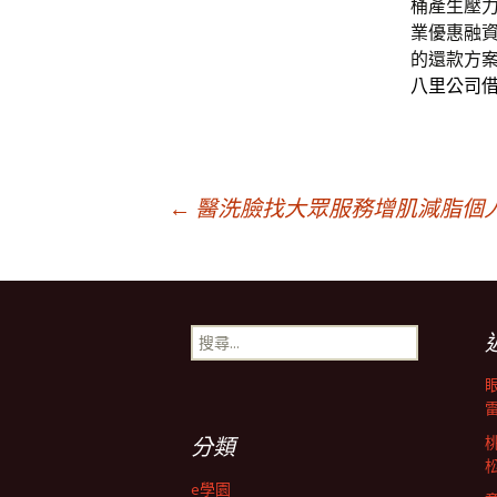
桶產生壓
業優惠融
的還款方
八里公司
文
←
醫洗臉找大眾服務增肌減脂個
章
搜
導
尋
關
鍵
航
字:
分類
e學園