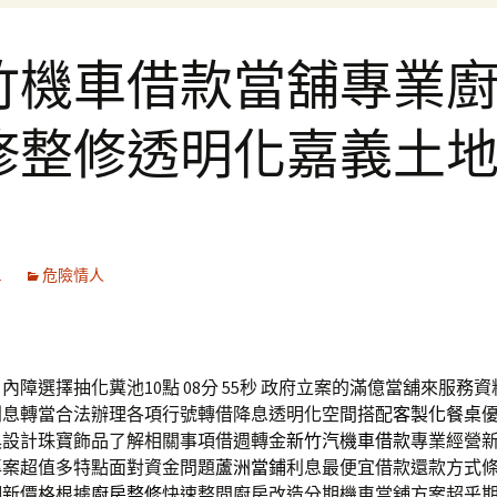
竹機車借款當舖專業
修整修透明化嘉義土
1
危險情人
障選擇抽化糞池10點 08分 55秒
政府立案的滿億當舖來服務資
利息轉當合法辦理各項行號轉借降息透明化空間搭配
客製化餐桌
具設計珠寶飾品了解相關事項借週轉金
新竹汽機車借款
專業經營
專案超值多特點面對資金問題
蘆洲當鋪
利息最便宜借款還款方式
翻新價格根據
廚房整修
快速整間廚房改造分期機車當舖方案超乎