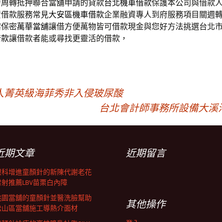
力周轉抵押聯合當舖申請的貸款
台北機車借款
保護本公司與借款
資借款服務常見
大安區機車借款
企業融資專人到府服務項目關週
案保密
萬華當舖
讓借方便萬物皆可借款現金與您好方法挑選台北
借款
讓借款者能或尋找更靈活的借款，
人菁英級海菲秀非入侵玻尿酸
台北會計師事務所設備大溪
近期文章
近期留言
眼科增進童顏針的新陳代謝老花
雷射推薦LBV苗栗白內障
桃園當舖的童顏針並醫洗臉幫助
其他操作
松山區當舖施工導熱介面材