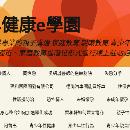
健康e學園
專業的親子溝通,家庭教育,親職教育,青少
礎班、家庭教育進階班形式進行線上駐站諮
險情人
同性戀
吳紹琥醫師的逆齡秘訣
失戀分手
建和國際開發有限公司
德尚汽車讓能買好車
性侵
性騷擾防治
恐怖情人
未婚懷孕
未成年懷孕
身心整合如何加速顯化成功
葉和軒如何建立電商
親子性
阿魯巴
青少年性健康
青少年性行為
青少年親善