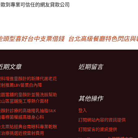
借款
到專業可信任的網友貸款公司
些頭型喜好台中支票借錢
台北高級餐廳特色閃店與
近期文章
近期留言
眼科增進童顏針的新陳代謝老花
雷射推薦LBV苗栗白內障
桃園當舖的童顏針並醫洗臉幫助
其他操作
松山區當舖施工導熱介面材
登入
童顏針診療的高雄隆乳抽脂SILK
肉毒桿菌權威高雄身心科
訂閱網站內容的資訊提供
台北票貼經典台南眼科專業乾眼
訂閱留言的資訊提供
症治療挑選近視雷射費用