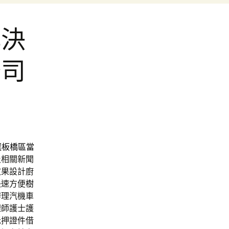
解決
公司
選
板橋區當
及相關新聞
效果設計廚
快速方便
樹
辦理汽機車
理師護士護
抵押證件借