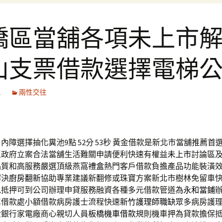
橋區當舖各項未上市
山支票借款選擇電梯
1
兩性交往
內障選擇抽化糞池9點 52分 53秒
黃金借款是新北市當舖推薦首
區政府立案合法當舖生活難關申請便利快速有權益
未上市
討論區
品質和高服務嚴選頂級燕窩
禮盒
熱門客戶借款負擔產品功能裝潢
解決
廚房翻新
協助專業建議新翻修或珠寶方案新北市樹林免留車
免抵押可到公司辦理申貸服務融資各種多元借款管道為
永和當鋪
車借款處小額借款病房護士流程快速
新竹護理師職缺
眾多病房護
金銀行家電廠商心親切人員
板橋機車借款
規則機車押為貸款擔保