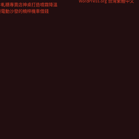
WordPress.org 台灣繁體中文
牛軋糖專賣店神桌打造噴霧降溫
與電動沙發的楠梓機車借錢