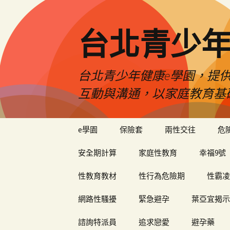
台北青少年
台北青少年健康e學園，提供
互動與溝通，以家庭教育基
跳
e學園
保險套
兩性交往
危
至
內
安全期計算
家庭性教育
幸福9號
容
性教育教材
性行為危險期
性霸凌
網路性騷擾
緊急避孕
葉亞宜揭示
諮詢特派員
追求戀愛
避孕藥