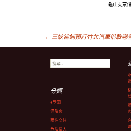
龜山支票
文
←
三峽當鋪預訂竹北汽車借款哪
章
搜
尋
導
關
鍵
字:
航
分類
e學園
列
保險套
兩性交往
危險情人