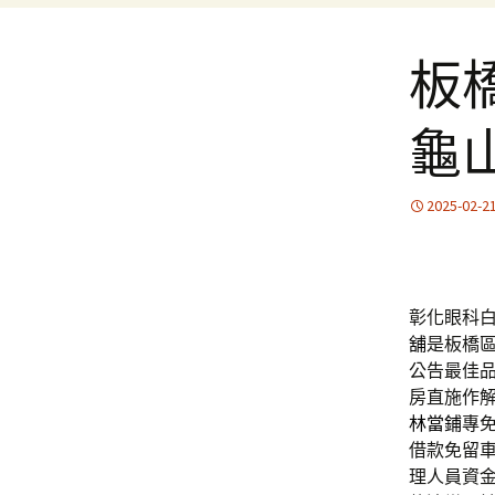
板
龜
2025-02-2
彰化眼科白
舖
是板橋
公告最佳
房直施作
林當鋪
專
借款免留
理人員資