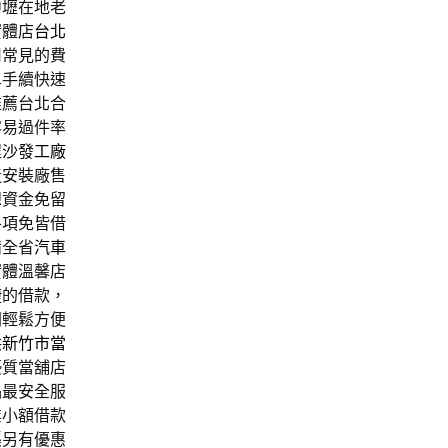
中壢在地老
實體店
台北
司
常見的費
單手續快速
推薦台北合
容易過件率
程
沙發工廠
造安裝廠售
想資金免留
各項免皆借
備全省
汽車
實體溫馨店
捷的借款，
間輕鬆方便
供
新竹市當
優質當舖店
品最安全服
業小額借款
溪另有優惠