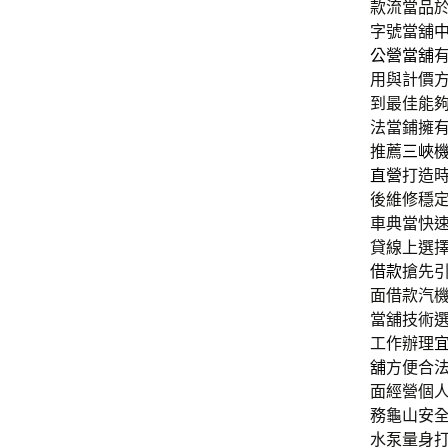
款流當品
字號當舖
公營當舖
用與計價
到最佳能
法當鋪擁
推薦
三峽
直營
打造
後維修穩
車典當快
貸線上選
借款
搶先
面借款汽
當舖技術
工作辦理
舖
方便合
面經營個
務龜山安
水泵量身