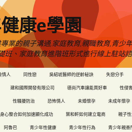
健康e學園
專業的親子溝通,家庭教育,親職教育,青少
礎班、家庭教育進階班形式進行線上駐站諮
險情人
同性戀
吳紹琥醫師的逆齡秘訣
失戀分手
建和國際開發有限公司
德尚汽車讓能買好車
性侵
性騷擾防治
恐怖情人
未婚懷孕
未成年懷孕
身心整合如何加速顯化成功
葉和軒如何建立電商
親子性
阿魯巴
青少年性健康
青少年性行為
青少年親善