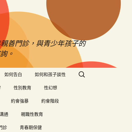
年親善門診，與青少年孩子的
詢。
搜
如何告白
如何和孩子談性
尋
關
害
性別教育
性幻想
鍵
字:
約會強暴
約會階段
溝通
親職性教育
門診
青春期保健