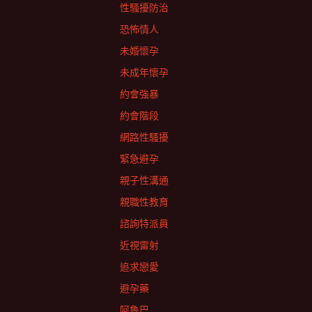
性騷擾防治
恐怖情人
未婚懷孕
未成年懷孕
約會強暴
約會階段
網路性騷擾
緊急避孕
親子性溝通
親職性教育
諮詢特派員
近視雷射
追求戀愛
避孕藥
阿魯巴