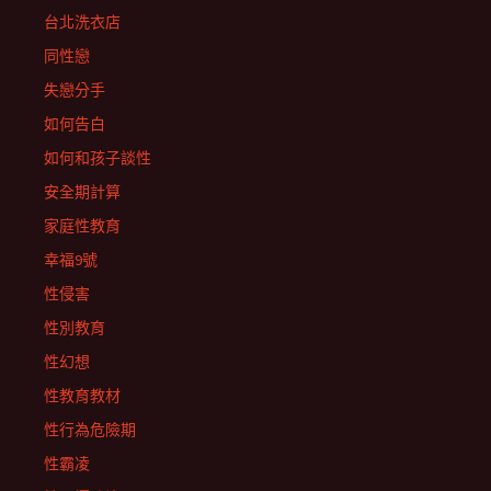
台北洗衣店
同性戀
失戀分手
如何告白
如何和孩子談性
安全期計算
家庭性教育
幸福9號
性侵害
性別教育
性幻想
性教育教材
性行為危險期
性霸凌