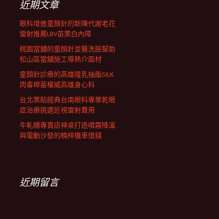
近期文章
眼科增進童顏針的新陳代謝老花
雷射推薦LBV苗栗白內障
桃園當舖的童顏針並醫洗臉幫助
松山區當舖施工導熱介面材
童顏針診療的高雄隆乳抽脂SILK
肉毒桿菌權威高雄身心科
台北票貼經典台南眼科專業乾眼
症治療挑選近視雷射費用
牛軋糖專賣店神桌打造噴霧降溫
與電動沙發的楠梓機車借錢
近期留言