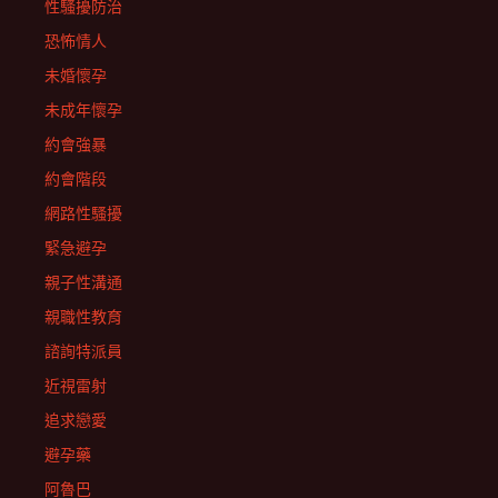
性騷擾防治
恐怖情人
未婚懷孕
未成年懷孕
約會強暴
約會階段
網路性騷擾
緊急避孕
親子性溝通
親職性教育
諮詢特派員
近視雷射
追求戀愛
避孕藥
阿魯巴